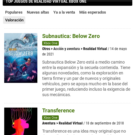
TOP JUEGOS DE REALIDAD VIRTUAL XBOX ONE
Populares
Nuevas altas
Ya a la venta
Más esperados
Valoración
Subnautica: Below Zero
Xbox One
Otros
>
Acción y aventura
>
Realidad Virtual
/ 14 de mayo
de 2021
Subnautica Below Zero está a medio camino
entre la expansión y la secuela contenida. Tiene
algunas novedades, como la exploración en
tierra firme y un par de nuevos y originales
vehículos, pero se apoya mucho en la base del
primer juego, reduciendo incluso la exigencia de
sus mecánicas.
Transference
Xbox One
Aventura
>
Realidad Virtual
/ 18 de septiembre de 2018
Transference es una idea muy original que no