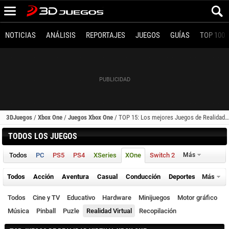
NOTICIAS
ANÁLISIS
REPORTAJES
JUEGOS
GUÍAS
TOP 100
3DJuegos
/
Xbox One
/
Juegos Xbox One
/
TOP 15: Los mejores Juegos de Realidad Virtual (Xbox One)
TODOS LOS JUEGOS
Todos
PC
PS5
PS4
XSeries
XOne
Switch 2
Más
Todos
Acción
Aventura
Casual
Conducción
Deportes
Más
Todos
Cine y TV
Educativo
Hardware
Minijuegos
Motor gráfico
Música
Pinball
Puzle
Realidad Virtual
Recopilación