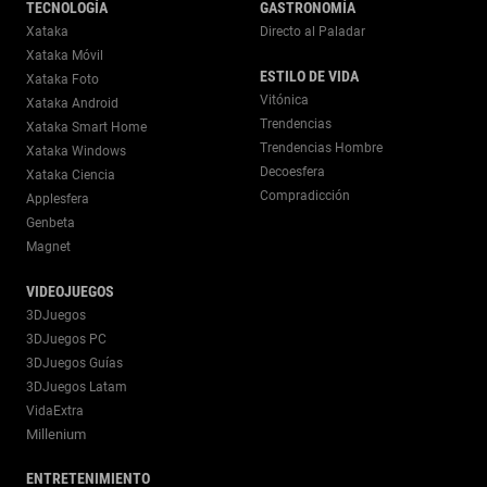
TECNOLOGÍA
GASTRONOMÍA
Xataka
Directo al Paladar
Xataka Móvil
ESTILO DE VIDA
Xataka Foto
Vitónica
Xataka Android
Trendencias
Xataka Smart Home
Trendencias Hombre
Xataka Windows
Decoesfera
Xataka Ciencia
Compradicción
Applesfera
Genbeta
Magnet
VIDEOJUEGOS
3DJuegos
3DJuegos PC
3DJuegos Guías
3DJuegos Latam
VidaExtra
Millenium
ENTRETENIMIENTO