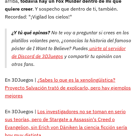
arriba,
todavía hay un Fox Mulder dentro de mí que
quiere creer
. Y sospecho que dentro de ti, también.
Recordad: "¡Vigilad los cielos!"
¿Y tú qué opinas?
No te voy a preguntar si crees en los
platillos volantes pero, ¿conocías la historia del famoso
póster de I Want to Believe? Puedes
unirte al servidor
de Discord de 3DJuegos
y compartir tu opinión con
otros fans.
En 3DJuegos |
¿Sabes lo que es la xenolingüística?
Proyecto Salvación trató de explicarlo, pero hay ejemplos
mejores
En 3DJuegos |
Los investigadores no se toman en serio
sus teorías, pero de Stargate a Assassin's Creed o
Evangelion, sin Erich von Däniken la ciencia ficción sería
hoy muy distinta