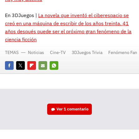
En 3DJuegos |
La novela que inventó el ciberespacio se
creó en una máquina de escribir de los años treinta. 41
años después puede ser el próximo gran fenómeno de la
ciencia ficción
TEMAS
Noticias
Cine-TV
3DJuegos Trivia
Fenómeno Fan
Facebook
Twitter
Flipboard
E-
Whatsapp
mail
Ver
1 comentario