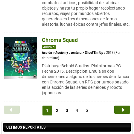
combates tácticos, posibilidad de fabricar
objetos y hasta tu propio hogar recolectando
recursos, viajes por mundos abiertos
generados en tres dimensiones de forma
aleatoria, luchas épicas contra jefes finales, etc.
Chroma Squad
Android
Acción
>
Acción y aventura
>
Shoot'Em Up
/ 2017 (Por
determinar)
Distribuye Behold Studios. Plataformas PC.
Fecha 2015. Descripción: Emula en dos
dimensiones a alguno de tus héroes de infancia
con Chroma Squad, un RPG por turnos basado
en la acción de las series de héroes y robots
japonesas.
1
2
3
4
5
ÚLTIMOS REPORTAJES