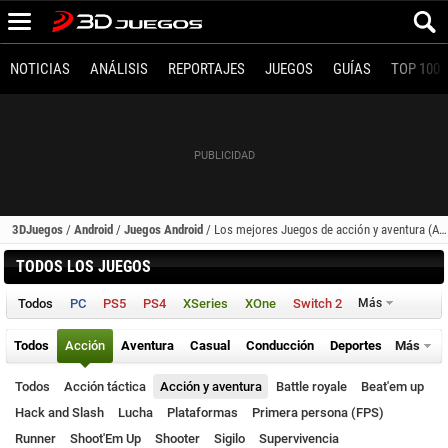
NOTICIAS
ANÁLISIS
REPORTAJES
JUEGOS
GUÍAS
TOP 100
3DJuegos
/
Android
/
Juegos Android
/
Los mejores Juegos de acción y aventura (Android)
TODOS LOS JUEGOS
Todos
PC
PS5
PS4
XSeries
XOne
Switch 2
Más
Todos
Acción
Aventura
Casual
Conducción
Deportes
Más
Todos
Acción táctica
Acción y aventura
Battle royale
Beat'em up
Hack and Slash
Lucha
Plataformas
Primera persona (FPS)
Runner
Shoot'Em Up
Shooter
Sigilo
Supervivencia