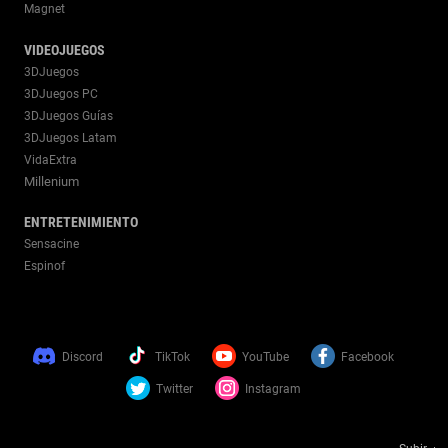
Magnet
VIDEOJUEGOS
3DJuegos
3DJuegos PC
3DJuegos Guías
3DJuegos Latam
VidaExtra
Millenium
ENTRETENIMIENTO
Sensacine
Espinof
Discord
TikTok
YouTube
Facebook
Twitter
Instagram