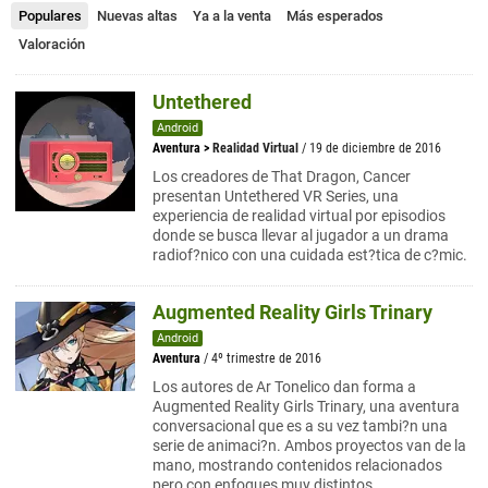
Populares
Nuevas altas
Ya a la venta
Más esperados
Valoración
Untethered
Android
Aventura
>
Realidad Virtual
/ 19 de diciembre de 2016
Los creadores de That Dragon, Cancer
presentan Untethered VR Series, una
experiencia de realidad virtual por episodios
donde se busca llevar al jugador a un drama
radiof?nico con una cuidada est?tica de c?mic.
Augmented Reality Girls Trinary
Android
Aventura
/ 4º trimestre de 2016
Los autores de Ar Tonelico dan forma a
Augmented Reality Girls Trinary, una aventura
conversacional que es a su vez tambi?n una
serie de animaci?n. Ambos proyectos van de la
mano, mostrando contenidos relacionados
pero con enfoques muy distintos.