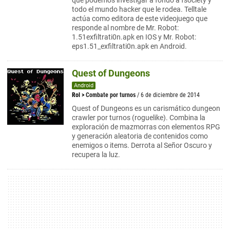
que podemos investigar a fondo a fsociety y
todo el mundo hacker que le rodea. Telltale
actúa como editora de este videojuego que
responde al nombre de Mr. Robot:
1.51exfiltrati0n.apk en IOS y Mr. Robot:
eps1.51_exfiltrati0n.apk en Android.
Quest of Dungeons
Android
Rol
>
Combate por turnos
/ 6 de diciembre de 2014
Quest of Dungeons es un carismático dungeon
crawler por turnos (roguelike). Combina la
exploración de mazmorras con elementos RPG
y generación aleatoria de contenidos como
enemigos o items. Derrota al Señor Oscuro y
recupera la luz.