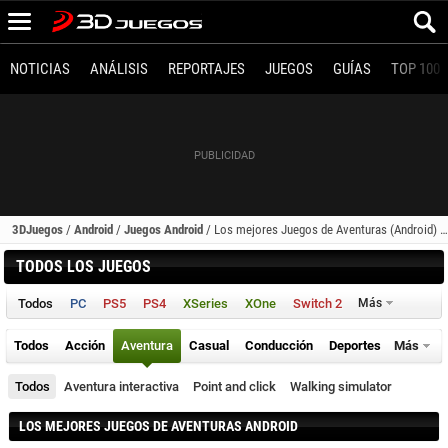
NOTICIAS
ANÁLISIS
REPORTAJES
JUEGOS
GUÍAS
TOP 100
3DJuegos
/
Android
/
Juegos Android
/
Los mejores Juegos de Aventuras (Android) - Página 3
TODOS LOS JUEGOS
Todos
PC
PS5
PS4
XSeries
XOne
Switch 2
Más
Todos
Acción
Aventura
Casual
Conducción
Deportes
Más
Todos
Aventura interactiva
Point and click
Walking simulator
LOS MEJORES JUEGOS DE AVENTURAS ANDROID