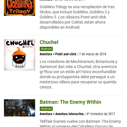
Gobliiins Trilogy es una recopilación de tres
títulos, que incluye Gobliiins, Gobliins 2 y
Goblins 3. Los clásicos Point and click
desarrollados por Coktel, están ahora
disponibles en Android.
Chuchel
Android
Aventura
>
Point and click
/ 7 de marzo de 2018
Los creadores de Machinarium, Botanicula y
Samorost dan vida a Chuchel, otra aventura
gr?fica con un estilo art?stico inconfundible
donde su protagonista debe perseguir a un
misterioso villano para recuperar su querida
cereza.
Batman: The Enemy Within
Android
Aventura
>
Aventura interactiva
/ 4º trimestre de 2017
TellTale Games vuelve con Batman: The Enemy
Within al universo del Caballero Oscuro de