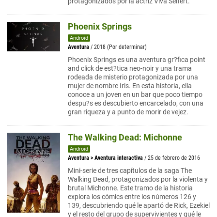
protagonizados por la actriz Viva Seifert.
Phoenix Springs
Android
Aventura
/ 2018 (Por determinar)
Phoenix Springs es una aventura gr?fica point
and click de est?tica neo-noir y una trama
rodeada de misterio protagonizada por una
mujer de nombre Iris. En esta historia, ella
conoce a un joven en un bar que poco tiempo
despu?s es descubierto encarcelado, con una
gran riqueza y a punto de morir de vejez.
The Walking Dead: Michonne
Android
Aventura
>
Aventura interactiva
/ 25 de febrero de 2016
Mini-serie de tres capítulos de la saga The
Walking Dead, protagonizados por la violenta y
brutal Michonne. Este tramo de la historia
explora los cómics entre los números 126 y
139, descubriendo qué le apartó de Rick, Ezekiel
y el resto del grupo de supervivientes y qué le