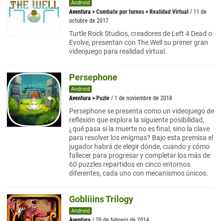
Android
Aventura
>
Combate por turnos
>
Realidad Virtual
/ 11 de
octubre de 2017
Turtle Rock Studios, creadores de Left 4 Dead o
Evolve, presentan con The Well su primer gran
videojuego para realidad virtual.
Persephone
Android
Aventura
>
Puzle
/ 1 de noviembre de 2018
Persephone se presenta como un videojuego de
reflexión que explora la siguiente posibilidad,
¿qué pasa si la muerte no es final, sino la clave
para resolver los enigmas? Bajo esta premisa el
jugador habrá de elegir dónde, cuando y cómo
fallecer para progresar y completar los más de
60 puzzles repartidos en cinco entornos
diferentes, cada uno con mecanismos únicos.
Gobliiins Trilogy
Android
Aventura
/ 20 de febrero de 2014