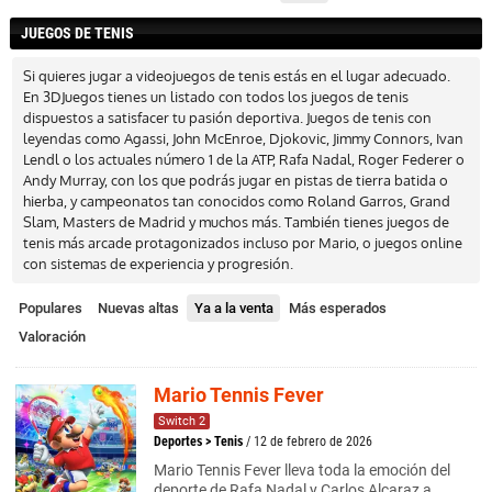
JUEGOS DE TENIS
Si quieres jugar a videojuegos de tenis estás en el lugar adecuado.
En 3DJuegos tienes un listado con todos los juegos de tenis
dispuestos a satisfacer tu pasión deportiva. Juegos de tenis con
leyendas como Agassi, John McEnroe, Djokovic, Jimmy Connors, Ivan
Lendl o los actuales número 1 de la ATP, Rafa Nadal, Roger Federer o
Andy Murray, con los que podrás jugar en pistas de tierra batida o
hierba, y campeonatos tan conocidos como Roland Garros, Grand
Slam, Masters de Madrid y muchos más. También tienes juegos de
tenis más arcade protagonizados incluso por Mario, o juegos online
con sistemas de experiencia y progresión.
Populares
Nuevas altas
Ya a la venta
Más esperados
Valoración
Mario Tennis Fever
Switch 2
Deportes
>
Tenis
/ 12 de febrero de 2026
Mario Tennis Fever lleva toda la emoción del
deporte de Rafa Nadal y Carlos Alcaraz a