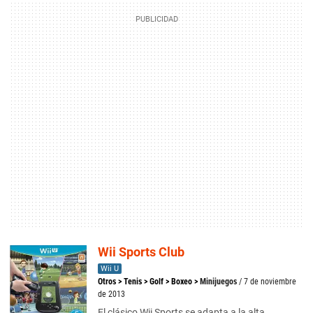
Wii Sports Club
Wii U
Otros
>
Tenis
>
Golf
>
Boxeo
>
Minijuegos
/ 7 de noviembre
de 2013
El clásico Wii Sports se adapta a la alta