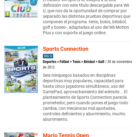
definición con este título descargable para Wii
U, que nos da la oportunidad de comprar por
separado las distintas pruebas deportivas que
componen el programa -tenis, bolos, béisbol,
golf y boxeo-, adaptadas al uso del Wii Motion
Plus y con soporte al juego online.
Sports Connection
Wii U
Deportes
>
Fútbol
>
Tenis
>
Béisbol
>
Golf
/ 30 de noviembre
de 2012
Seis minijuegos basados en disciplinas
deportivas muy populares, capacidad para
hasta cinco jugadores simultáneos, uso del
GamePad, aprovechamiento del wiimote... El
planteamiento de Sports Connection parecía
prometedor, pero cuando pones el juego todo
cambia, con mecánicas mal ajustadas,
controles deficientes y aburrimiento, mucho
aburrimiento.
Mario Tennis Open