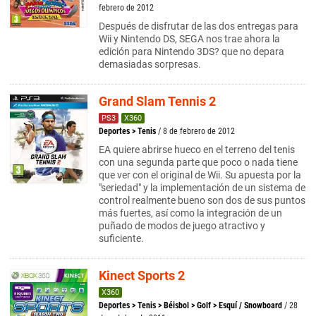
febrero de 2012
Después de disfrutar de las dos entregas para
Wii y Nintendo DS, SEGA nos trae ahora la
edición para Nintendo 3DS? que no depara
demasiadas sorpresas.
Grand Slam Tennis 2
PS3
X360
Deportes
>
Tenis
/ 8 de febrero de 2012
EA quiere abrirse hueco en el terreno del tenis
con una segunda parte que poco o nada tiene
que ver con el original de Wii. Su apuesta por la
"seriedad" y la implementación de un sistema de
control realmente bueno son dos de sus puntos
más fuertes, así como la integración de un
puñado de modos de juego atractivo y
suficiente.
Kinect Sports 2
X360
Deportes
>
Tenis
>
Béisbol
>
Golf
>
Esquí / Snowboard
/ 28