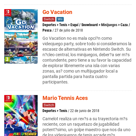
Go Vacation
Switch
Wii
Deportes
>
Tenis
>
Esquí / Snowboard
>
Minijuegos
>
Caza /
Pesca
/ 27 de julio de 2018
Go Vacation no es mala opci?n como
videojuego party, sobre todo si consideramos la
escasez de alternativas en Nintendo Switch. Su
n?cleo central, los minijuegos, deber?a ser m?s
contundente, pero tiene a su favor la capacidad
de explorar libremente una isla con varias
zonas, as? como un multijugador local a
pantalla partida para hasta cuatro
participantes.
Mario Tennis Aces
Switch
Deportes
>
Tenis
/ 22 de junio de 2018
Camelot realiza un rev?s a su trayectoria m?s
reciente, con un raquetazo de jugabilidad
potent?simo, un golpe maestro que nos da uno
de los videojuegos de tenis arcade m?s