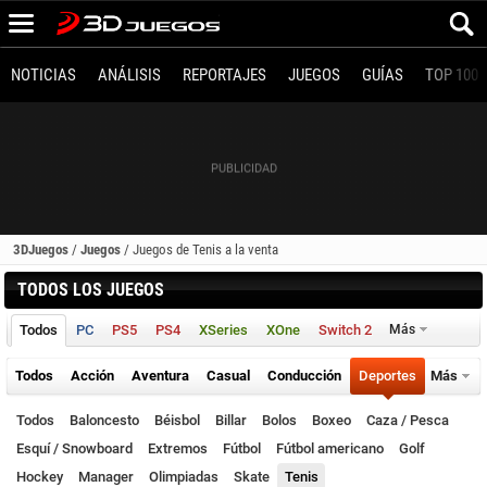
NOTICIAS
ANÁLISIS
REPORTAJES
JUEGOS
GUÍAS
TOP 100
3DJuegos
/
Juegos
/
Juegos de Tenis a la venta
TODOS LOS JUEGOS
Todos
PC
PS5
PS4
XSeries
XOne
Switch 2
Más
Todos
Acción
Aventura
Casual
Conducción
Deportes
Más
Todos
Baloncesto
Béisbol
Billar
Bolos
Boxeo
Caza / Pesca
Esquí / Snowboard
Extremos
Fútbol
Fútbol americano
Golf
Hockey
Manager
Olimpiadas
Skate
Tenis