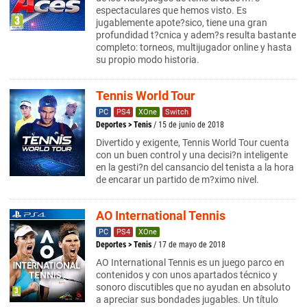
espectaculares que hemos visto. Es
jugablemente apote?sico, tiene una gran
profundidad t?cnica y adem?s resulta bastante
completo: torneos, multijugador online y hasta
su propio modo historia.
Tennis World Tour
PC
PS4
XOne
Switch
Deportes
>
Tenis
/ 15 de junio de 2018
Divertido y exigente, Tennis World Tour cuenta
con un buen control y una decisi?n inteligente
en la gesti?n del cansancio del tenista a la hora
de encarar un partido de m?ximo nivel.
AO International Tennis
PC
PS4
XOne
Deportes
>
Tenis
/ 17 de mayo de 2018
AO International Tennis es un juego parco en
contenidos y con unos apartados técnico y
sonoro discutibles que no ayudan en absoluto
a apreciar sus bondades jugables. Un título