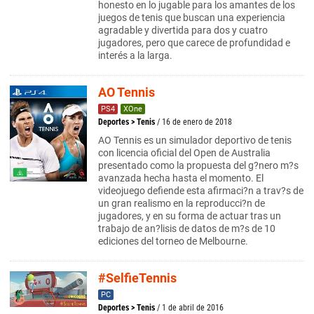
honesto en lo jugable para los amantes de los
juegos de tenis que buscan una experiencia
agradable y divertida para dos y cuatro
jugadores, pero que carece de profundidad e
interés a la larga.
AO Tennis
PS4
XOne
Deportes
>
Tenis
/ 16 de enero de 2018
AO Tennis es un simulador deportivo de tenis
con licencia oficial del Open de Australia
presentado como la propuesta del g?nero m?s
avanzada hecha hasta el momento. El
videojuego defiende esta afirmaci?n a trav?s de
un gran realismo en la reproducci?n de
jugadores, y en su forma de actuar tras un
trabajo de an?lisis de datos de m?s de 10
ediciones del torneo de Melbourne.
#SelfieTennis
PC
Deportes
>
Tenis
/ 1 de abril de 2016