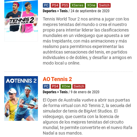
PC
PS4
PS5
XSeries
XOne
Switch
Deportes
>
Tenis
/ 24 de septiembre de 2020
Tennis World Tour 2 nos anima a jugar con los
mejores tenistas del mundo o crea el nuestro
propio para intentar liderar las clasificaciones
mundiales en un videojuego que apuesta a ser
más trepidante, con más animaciones y más
realismo para permitirnos experimentar las
auténticas sensaciones del tenis, en partidos
individuales o de dobles, y desafíar a amigos en
modo local u online.
AO Tennis 2
PC
PS4
XOne
Switch
Deportes
>
Tenis
/ 9 de enero de 2020
El Open de Australia vuelve a abrir sus puertas
de forma virtual con AO Tennis 2, la secuela del
simulador de tenis de BigAnt Studios. El
videojuego, que cuenta con la licencia de
algunos de los mejores tenistas del circuito
mundial, te permite convertirte en el nuevo Rafa
Nadal a sus mandos.