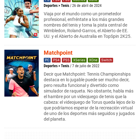
Deportes
>
Tenis
/ 26 de abril de 2024
Viaja por el mundo como un prometedor
profesional, enfréntate a los más grandes
nombres del tenis y toma la pista central de
Wimbledon, Roland-Garros, el Abierto de EE.
UU. y el Abierto de Australia en TopSpin 2K25.
Matchpoint
PC
PS4
PS5
XSeries
XOne
Switch
Deportes
>
Tenis
/ 7 de julio de 2022
Decir que Matchpoint: Tennis Championships
destaca en lo jugable puede ser mucho decir,
pero resulta funcional y divertido como
simulador de raqueta. No obstante, habla más
el hambre por un videojuego de tenis que la
cabeza: el videojuego de Torus queda lejos de lo
que podríamos esperar de la recreación virtual
de uno de los deportes más seguidos y jugados
del planeta.