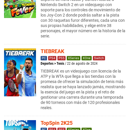
Nintendo Switch 2 en un videojuego con
soporte para los controles de movimiento de
los Joy-Con 2 donde podrás saltar a la pista
con 30 raquetas furor diferentes, cada una con
sus propias habilidades, y elige entre 38
personajes, el mayor número en la historia de la
serie.
TIEBREAK
PC
PS4
PS5
XSeries
XOne
Switch
Deportes
>
Tenis
/ 22 de agosto de 2024
TIEBREAK es un videojuego con licencia de la
ATP y la WTA que llega a las tiendas con la
promesa de ofrecer la simulación de tenis más
realista que se haya lanzado jamás, mostrando
la esencia del juego en la pista y el reto de
gestionar una carrera durante una temporada
de 90 torneos con más de 120 profesionales
reales.
TopSpin 2K25
PC
PS4
PS5
XSeries
XOne