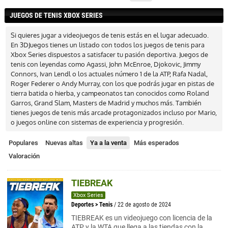
JUEGOS DE TENIS XBOX SERIES
Si quieres jugar a videojuegos de tenis estás en el lugar adecuado.
En 3DJuegos tienes un listado con todos los juegos de tenis para
Xbox Series dispuestos a satisfacer tu pasión deportiva. Juegos de
tenis con leyendas como Agassi, John McEnroe, Djokovic, Jimmy
Connors, Ivan Lendl o los actuales número 1 de la ATP, Rafa Nadal,
Roger Federer o Andy Murray, con los que podrás jugar en pistas de
tierra batida o hierba, y campeonatos tan conocidos como Roland
Garros, Grand Slam, Masters de Madrid y muchos más. También
tienes juegos de tenis más arcade protagonizados incluso por Mario,
o juegos online con sistemas de experiencia y progresión.
Populares
Nuevas altas
Ya a la venta
Más esperados
Valoración
TIEBREAK
Xbox Series
Deportes
>
Tenis
/ 22 de agosto de 2024
TIEBREAK es un videojuego con licencia de la
ATP y la WTA que llega a las tiendas con la