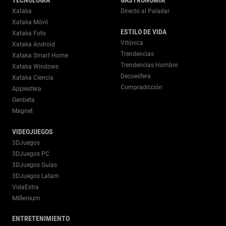
Xataka
Directo al Paladar
Xataka Móvil
ESTILO DE VIDA
Xataka Foto
Vitónica
Xataka Android
Trendencias
Xataka Smart Home
Trendencias Hombre
Xataka Windows
Decoesfera
Xataka Ciencia
Compradicción
Applesfera
Genbeta
Magnet
VIDEOJUEGOS
3DJuegos
3DJuegos PC
3DJuegos Guías
3DJuegos Latam
VidaExtra
Millenium
ENTRETENIMIENTO