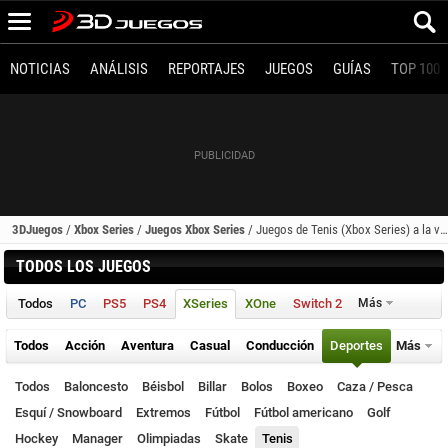
NOTICIAS
ANÁLISIS
REPORTAJES
JUEGOS
GUÍAS
TOP 100
3DJuegos
/
Xbox Series
/
Juegos Xbox Series
/
Juegos de Tenis (Xbox Series) a la venta
TODOS LOS JUEGOS
Todos
PC
PS5
PS4
XSeries
XOne
Switch 2
Más
Todos
Acción
Aventura
Casual
Conducción
Deportes
Más
Todos
Baloncesto
Béisbol
Billar
Bolos
Boxeo
Caza / Pesca
Esquí / Snowboard
Extremos
Fútbol
Fútbol americano
Golf
Hockey
Manager
Olimpiadas
Skate
Tenis