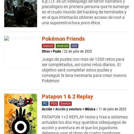
s.p.l.i.t. es un videojuego de terror narrativo y
psicológico en primera persona que te sumerge
en el crudo mundo del hacking de terminales y
en el que intentarás obtener acceso de root a
una superestructura poco ética.
Pokémon Friends
Switch
Android
iOS
Otros
>
Puzle
/ 22 de julio de 2025
Juego de puzles con más de 1200 retos para
ser completados, así como retos diarios. El
objetivo será completar estos puzles y
conseguir la lana necesaria para crear nuevos
Pokémon
Patapon 1 & 2 Replay
PC
PS5
Switch
Acción
>
Acción y aventura
>
Música
/ 11 de julio de 2025
PATAPON 1+2 REPLAY reúne y trae a sistemas
actuales los dos muy queridos videojuegos de
acción y aventura en el que los jugadores
debemos usar el ritmo de cuatro tambores