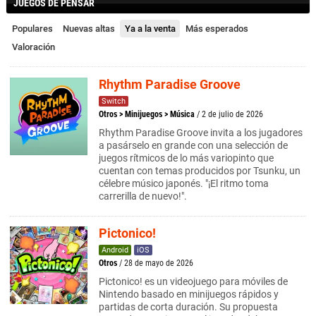
JUEGOS DE PENSAR
Populares
Nuevas altas
Ya a la venta
Más esperados
Valoración
Rhythm Paradise Groove
Switch
Otros
>
Minijuegos
>
Música
/ 2 de julio de 2026
Rhythm Paradise Groove invita a los jugadores
a pasárselo en grande con una selección de
juegos rítmicos de lo más variopinto que
cuentan con temas producidos por Tsunku, un
célebre músico japonés. "¡El ritmo toma
carrerilla de nuevo!".
Pictonico!
Android
iOS
Otros
/ 28 de mayo de 2026
Pictonico! es un videojuego para móviles de
Nintendo basado en minijuegos rápidos y
partidas de corta duración. Su propuesta