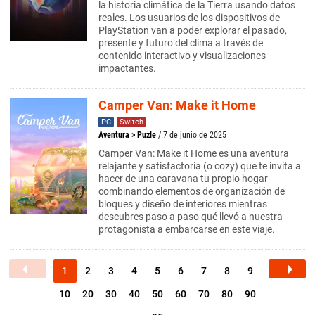
la historia climática de la Tierra usando datos
reales. Los usuarios de los dispositivos de
PlayStation van a poder explorar el pasado,
presente y futuro del clima a través de
contenido interactivo y visualizaciones
impactantes.
Camper Van: Make it Home
PC
Switch
Aventura
>
Puzle
/ 7 de junio de 2025
Camper Van: Make it Home es una aventura
relajante y satisfactoria (o cozy) que te invita a
hacer de una caravana tu propio hogar
combinando elementos de organización de
bloques y diseño de interiores mientras
descubres paso a paso qué llevó a nuestra
protagonista a embarcarse en este viaje.
1
2
3
4
5
6
7
8
9
10
20
30
40
50
60
70
80
90