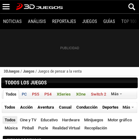
NOTICIAS
ANÁLISIS
REPORTAJES
JUEGOS
GUÍAS
TOP 100
3DJuegos
/
Juegos
/
Juegos de pensar a la venta
TODOS LOS JUEGOS
Todos
PC
PS5
PS4
XSeries
XOne
Switch 2
Más
Todos
Acción
Aventura
Casual
Conducción
Deportes
Más
Todos
Cine y TV
Educativo
Hardware
Minijuegos
Motor gráfico
Música
Pinball
Puzle
Realidad Virtual
Recopilación