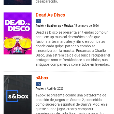
desaparecido.
Dead As Disco
PC
Acción
>
Beat'em up
>
Música
/ 5 de mayo de 2026
Dead as Disco se presenta en tiendas como un
beat ’em up musical de estética neón que
fusiona artes marciales y ritmo en combates
donde cada golpe, patada y combo se
sincroniza con la música. Encarnas a Charlie
Disco, una estrella caída que busca recuperar el
protagonismo enfrentándose a los Ídolos, sus
antiguos compañeros convertidos en leyendas.
s&box
PC
Acción
/ Abril de 2026
s&box se presenta ccomo una plataforma de
creación de juegos en Source 2, concebida
como sucesora espiritual de Garry’s Mod, en el
que se puede jugar, crear y compartir
experiencias de todo tipo gracias a un editor