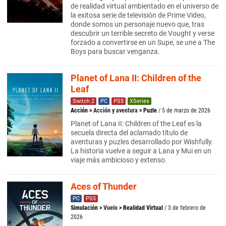
de realidad virtual ambientado en el universo de
la exitosa serie de televisión de Prime Video,
donde somos un personaje nuevo que, tras
descubrir un terrible secreto de Vought y verse
forzado a convertirse en un Supe, se une a The
Boys para buscar venganza.
Planet of Lana II: Children of the
Leaf
Switch 2
PC
PS5
XSeries
Acción
>
Acción y aventura
>
Puzle
/ 5 de marzo de 2026
Planet of Lana II: Children of the Leaf es la
secuela directa del aclamado título de
aventuras y puzles desarrollado por Wishfully.
La historia vuelve a seguir a Lana y Mui en un
viaje más ambicioso y extenso.
Aces of Thunder
PC
PS5
Simulación
>
Vuelo
>
Realidad Virtual
/ 3 de febrero de
2026