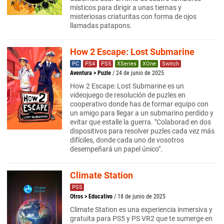
místicos para dirigir a unas tiernas y
misteriosas criaturitas con forma de ojos
llamadas patapons.
How 2 Escape: Lost Submarine
PC
PS4
PS5
XSeries
XOne
Switch
Aventura
>
Puzle
/ 24 de junio de 2025
How 2 Escape: Lost Submarine es un
videojuego de resolución de puzles en
cooperativo donde has de formar equipo con
un amigo para llegar a un submarino perdido y
evitar que estalle la guerra. "Colaborad en dos
dispositivos para resolver puzles cada vez más
difíciles, donde cada uno de vosotros
desempeñará un papel único".
Climate Station
PS5
Otros
>
Educativo
/ 18 de junio de 2025
Climate Station es una experiencia inmersiva y
gratuita para PS5 y PS VR2 que te sumerge en