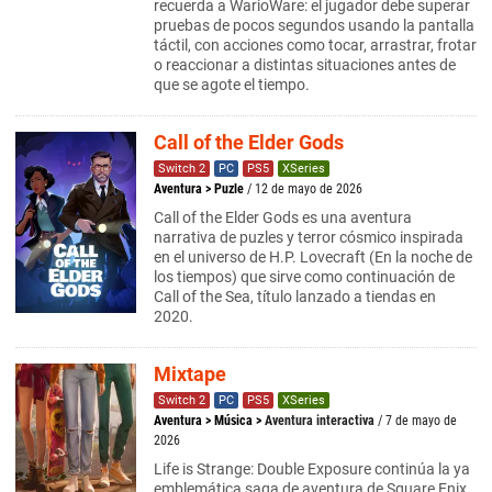
recuerda a WarioWare: el jugador debe superar
pruebas de pocos segundos usando la pantalla
táctil, con acciones como tocar, arrastrar, frotar
o reaccionar a distintas situaciones antes de
que se agote el tiempo.
Call of the Elder Gods
Switch 2
PC
PS5
XSeries
Aventura
>
Puzle
/ 12 de mayo de 2026
Call of the Elder Gods es una aventura
narrativa de puzles y terror cósmico inspirada
en el universo de H.P. Lovecraft (En la noche de
los tiempos) que sirve como continuación de
Call of the Sea, título lanzado a tiendas en
2020.
Mixtape
Switch 2
PC
PS5
XSeries
Aventura
>
Música
>
Aventura interactiva
/ 7 de mayo de
2026
Life is Strange: Double Exposure continúa la ya
emblemática saga de aventura de Square Enix