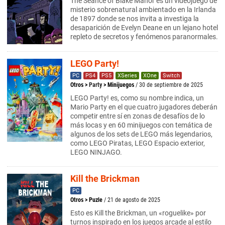
The Séance of Blake Manor es un videojuego de
misterio sobrenatural ambientado en la Irlanda
de 1897 donde se nos invita a investiga la
desaparición de Evelyn Deane en un lejano hotel
repleto de secretos y fenómenos paranormales.
LEGO Party!
PC
PS4
PS5
XSeries
XOne
Switch
Otros
>
Party
>
Minijuegos
/ 30 de septiembre de 2025
LEGO Party! es, como su nombre indica, un
Mario Party en el que cuatro jugadores deberán
competir entre sí en zonas de desafíos de lo
más locas y en 60 minijuegos con temática de
algunos de los sets de LEGO más legendarios,
como LEGO Piratas, LEGO Espacio exterior,
LEGO NINJAGO.
Kill the Brickman
PC
Otros
>
Puzle
/ 21 de agosto de 2025
Esto es Kill the Brickman, un «roguelike» por
turnos inspirado en los juegos arcade al estilo