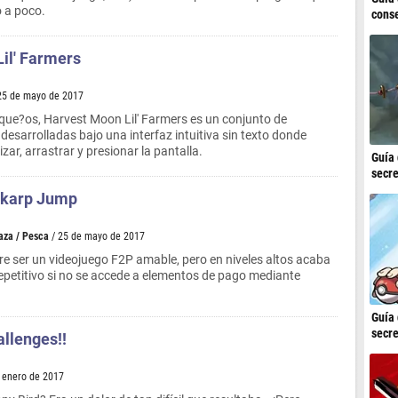
 a poco.
conse
il' Farmers
25 de mayo de 2017
eque?os, Harvest Moon Lil' Farmers es un conjunto de
 desarrolladas bajo una interfaz intuitiva sin texto donde
izar, arrastrar y presionar la pantalla.
Guía 
secre
karp Jump
aza / Pesca
/ 25 de mayo de 2017
e ser un videojuego F2P amable, pero en niveles altos acaba
repetitivo si no se accede a elementos de pago mediante
Guía 
secre
allenges!!
e enero de 2017