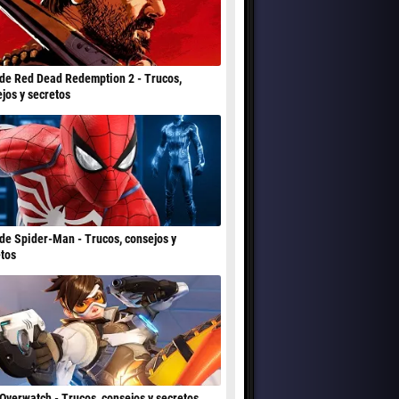
de Red Dead Redemption 2 - Trucos,
jos y secretos
de Spider-Man - Trucos, consejos y
tos
Overwatch - Trucos, consejos y secretos