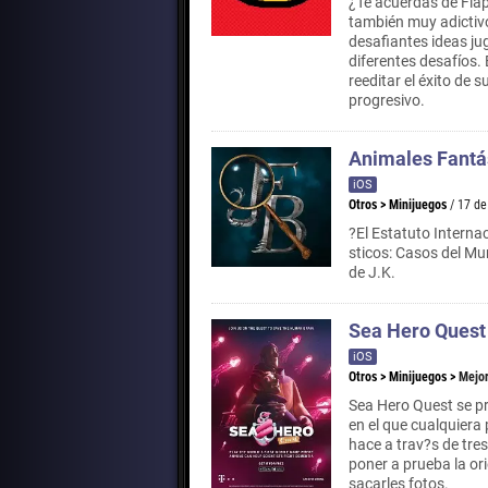
¿Te acuerdas de Flapp
también muy adictivo
desafiantes ideas j
diferentes desafíos. 
reeditar el éxito de s
progresivo.
Animales Fantá
iOS
Otros
>
Minijuegos
/ 17 d
?El Estatuto Interna
sticos: Casos del Mu
de J.K.
Sea Hero Quest
iOS
Otros
>
Minijuegos
>
Mejor
Sea Hero Quest se pr
en el que cualquiera
hace a trav?s de tres
poner a prueba la ori
sacarles fotos.