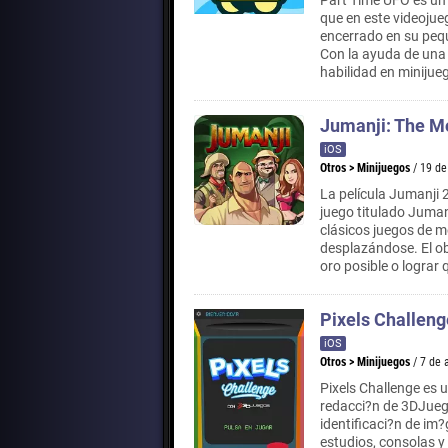
Part Time UFO es un
que en este videojue
encerrado en su pequ
Con la ayuda de una
habilidad en miniju
Jumanji: The M
iOS
Otros
>
Minijuegos
/ 19 d
La película Jumanji 
juego titulado Jumanj
clásicos juegos de m
desplazándose. El ob
oro posible o lograr 
Pixels Challeng
iOS
Otros
>
Minijuegos
/ 7 de
Pixels Challenge es 
redacci?n de 3DJueg
identificaci?n de im
estudios, consolas y