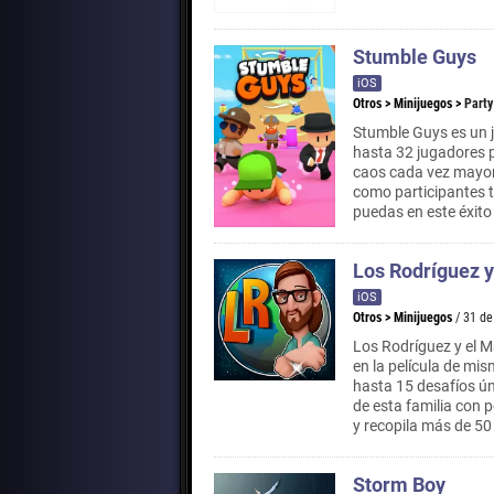
Stumble Guys
iOS
Otros
>
Minijuegos
>
Party
Stumble Guys es un j
hasta 32 jugadores 
caos cada vez mayor p
como participantes 
puedas en este éxito 
Los Rodríguez y
iOS
Otros
>
Minijuegos
/ 31 d
Los Rodríguez y el M
en la película de mi
hasta 15 desafíos ún
de esta familia con 
y recopila más de 50
Storm Boy