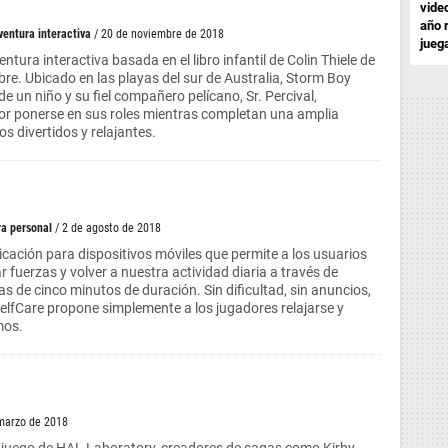
vide
año 
ventura interactiva
/ 20 de noviembre de 2018
jueg
tura interactiva basada en el libro infantil de Colin Thiele de
. Ubicado en las playas del sur de Australia, Storm Boy
de un niño y su fiel compañero pelícano, Sr. Percival,
or ponerse en sus roles mientras completan una amplia
s divertidos y relajantes.
a personal
/ 2 de agosto de 2018
icación para dispositivos móviles que permite a los usuarios
 fuerzas y volver a nuestra actividad diaria a través de
s de cinco minutos de duración. Sin dificultad, sin anuncios,
SelfCare propone simplemente a los jugadores relajarse y
mos.
 marzo de 2018