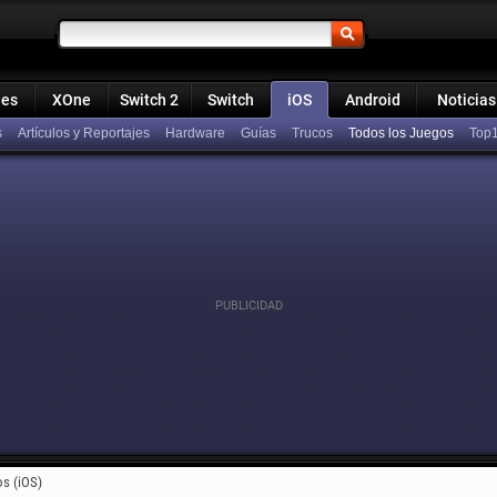
ies
XOne
Switch 2
Switch
iOS
Android
Noticias
s
Artículos y Reportajes
Hardware
Guías
Trucos
Todos los Juegos
Top
os (iOS)