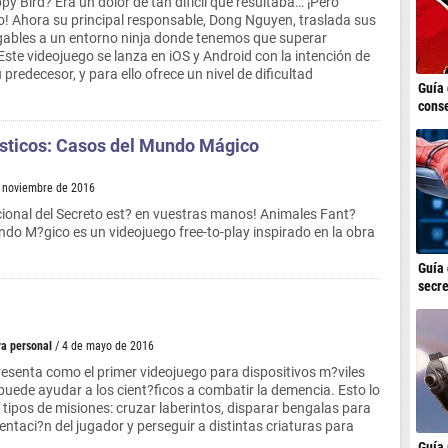
y Bird? Era un dolor de tan difícil que resultaba… ¡Pero
! Ahora su principal responsable, Dong Nguyen, traslada sus
ugables a un entorno ninja donde tenemos que superar
Este videojuego se lanza en iOS y Android con la intención de
u predecesor, y para ello ofrece un nivel de dificultad
Guía 
conse
sticos: Casos del Mundo Mágico
e noviembre de 2016
cional del Secreto est? en vuestras manos! Animales Fant?
ndo M?gico es un videojuego free-to-play inspirado en la obra
Guía 
secre
a personal
/ 4 de mayo de 2016
esenta como el primer videojuego para dispositivos m?viles
 puede ayudar a los cient?ficos a combatir la demencia. Esto lo
 tipos de misiones: cruzar laberintos, disparar bengalas para
entaci?n del jugador y perseguir a distintas criaturas para
Guía 