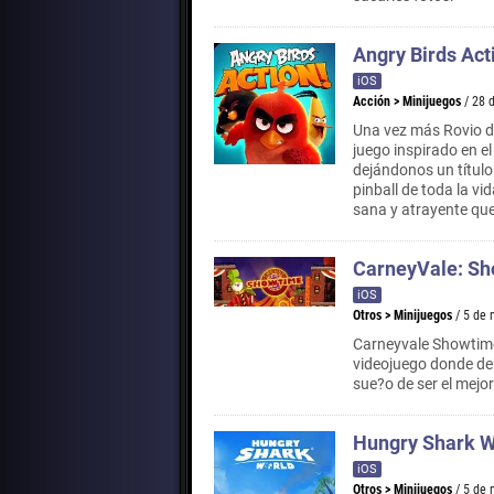
Angry Birds Act
iOS
Acción
>
Minijuegos
/ 28 
Una vez más Rovio da
juego inspirado en e
dejándonos un título 
pinball de toda la v
sana y atrayente que
CarneyVale: S
iOS
Otros
>
Minijuegos
/ 5 de
Carneyvale Showtime 
videojuego donde deb
sue?o de ser el mejor
Hungry Shark W
iOS
Otros
>
Minijuegos
/ 5 de