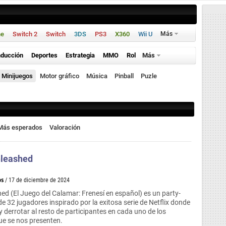
ne
Switch 2
Switch
3DS
PS3
X360
Wii U
Más
ducción
Deportes
Estrategia
MMO
Rol
Más
Minijuegos
Motor gráfico
Música
Pinball
Puzle
Más esperados
Valoración
nleashed
os
/ 17 de diciembre de 2024
d (El Juego del Calamar: Frenesí en español) es un party-
de 32 jugadores inspirado por la exitosa serie de Netflix donde
 derrotar al resto de participantes en cada uno de los
ue se nos presenten.