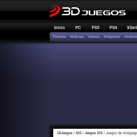
Inicio
PC
PS5
PS4
XSer
Portada
Noticias
Videos
Imágenes
Análisi
3DJuegos
/
iOS
/
Juegos iOS
/
Juegos de minijueg