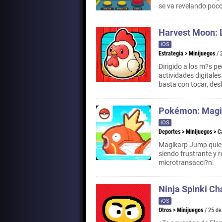
se va revelando poco
Harvest Moon: L
iOS
Estrategia
>
Minijuegos
/ 
Dirigido a los m?s p
actividades digitales
basta con tocar, desl
Pokémon: Magi
iOS
Deportes
>
Minijuegos
>
C
Magikarp Jump quier
siendo frustrante y 
microtransacci?n.
Ninja Spinki Ch
iOS
Otros
>
Minijuegos
/ 25 d