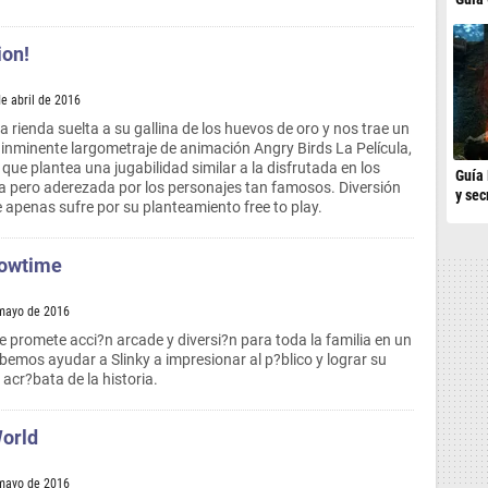
ion!
de abril de 2016
 rienda suelta a su gallina de los huevos de oro y nos trae un
l inminente largometraje de animación Angry Birds La Película,
que plantea una jugabilidad similar a la disfrutada en los
Guía 
ida pero aderezada por los personajes tan famosos. Diversión
y sec
 apenas sufre por su planteamiento free to play.
howtime
 mayo de 2016
promete acci?n arcade y diversi?n para toda la familia en un
emos ayudar a Slinky a impresionar al p?blico y lograr su
 acr?bata de la historia.
orld
 mayo de 2016