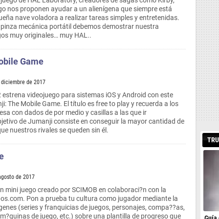
 juego de HAL Laboratory, creadores de sagas como Kirby,
go nos proponen ayudar a un alienígena que siempre está
eña nave voladora a realizar tareas simples y entretenidas.
 pinza mecánica portátil debemos demostrar nuestra
egos muy originales… muy HAL..
obile Game
e diciembre de 2017
2 estrena videojuego para sistemas iOS y Android con este
i: The Mobile Game. El título es free to play y recuerda a los
esa con dados de por medio y casillas a las que ir
jetivo de Jumanji consiste en conseguir la mayor cantidad de
que nuestros rivales se queden sin él.
TRU
e
 agosto de 2017
un mini juego creado por SCIMOB en colaboraci?n con la
os.com. Pon a prueba tu cultura como jugador mediante la
?genes (series y franquicias de juegos, personajes, compa??as,
 m?quinas de juego, etc.) sobre una plantilla de progreso que
Guía 