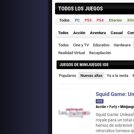
TODOS LOS JUEGOS
Todos
PC
PS5
PS4
XSeries
XO
Todos
Acción
Aventura
Casual
Con
Todos
Cine y TV
Educativo
Hardware
Realidad Virtual
Recopilación
JUEGOS DE MINIJUEGOS IOS
Populares
Nuevas altas
Ya a la venta
Squid Game: U
iOS
Acción
>
Party
>
Minijueg
Squid Game: Unleashe
royale para un total 
hemos de sobrevivir y
retorcidos torneos q