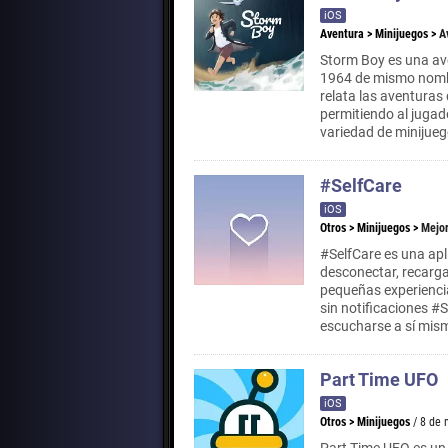
iOS
Aventura
>
Minijuegos
>
A
Storm Boy es una aven
1964 de mismo nombre
relata las aventuras 
permitiendo al jugad
variedad de minijuego
#SelfCare
iOS
Otros
>
Minijuegos
>
Mejor
#SelfCare es una apl
desconectar, recargar
pequeñas experiencia
sin notificaciones #
escucharse a sí mis
Part Time UFO
iOS
Otros
>
Minijuegos
/ 8 de