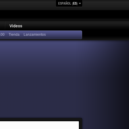
ESPAÑOL (
ES
)
Videos
100
Lanzamientos