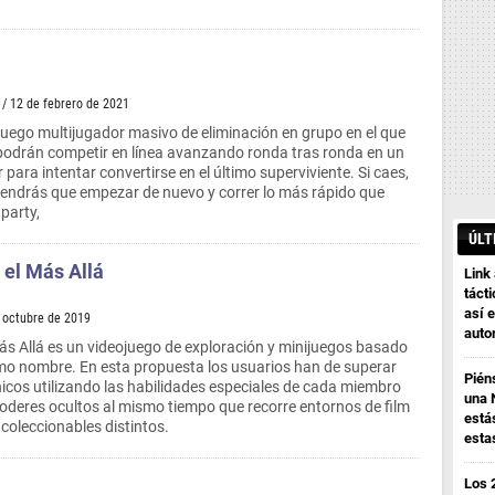
/ 12 de febrero de 2021
uego multijugador masivo de eliminación en grupo en el que
podrán competir en línea avanzando ronda tras ronda en un
ara intentar convertirse en el último superviviente. Si caes,
tendrás que empezar de nuevo y correr lo más rápido que
party,
ÚLT
 el Más Allá
Link
tácti
así e
e octubre de 2019
auto
ás Allá es un videojuego de exploración y minijuegos basado
smo nombre. En esta propuesta los usuarios han de superar
Pién
icos utilizando las habilidades especiales de cada miembro
una 
poderes ocultos al mismo tiempo que recorre entornos de film
está
 coleccionables distintos.
esta
Los 