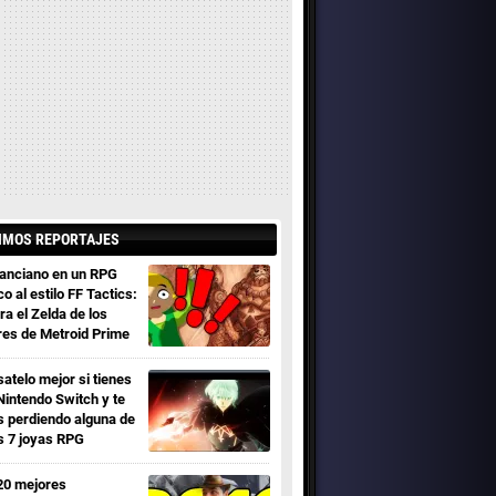
IMOS REPORTAJES
 anciano en un RPG
co al estilo FF Tactics:
ra el Zelda de los
res de Metroid Prime
satelo mejor si tienes
Nintendo Switch y te
s perdiendo alguna de
s 7 joyas RPG
20 mejores