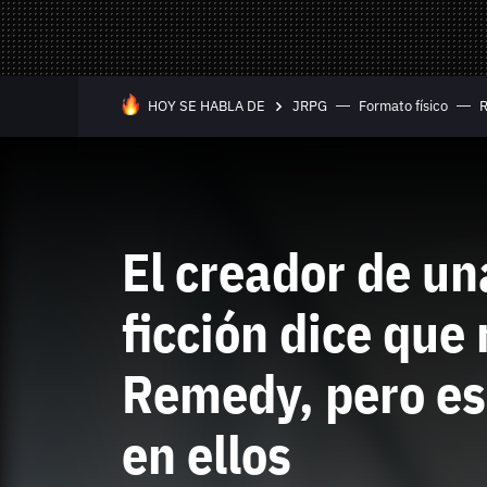
Mandos y Joyst
Selección
Todo hardware
Trivia
Juegos Online
HOY SE HABLA DE
JRPG
Formato físico
—
Equipo editorial
Contacta con nosotros
El creador de un
ficción dice que
Remedy, pero es
en ellos
Whatsapp
Twitch
TikTok
Instagram
Facebook
Twitter
YouTube
RSS
Discord