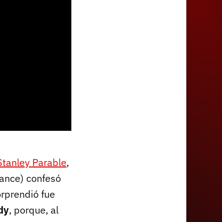
Stanley Parable
,
ance) confesó
orprendió fue
dy
, porque, al