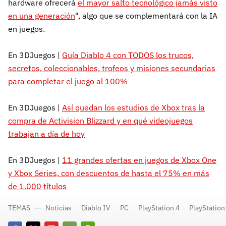
hardware ofrecerá
el mayor salto tecnológico jamás visto
en una generación
", algo que se complementará con la IA
en juegos.
En 3DJuegos |
Guía Diablo 4 con TODOS los trucos,
secretos, coleccionables, trofeos y misiones secundarias
para completar el juego al 100%
En 3DJuegos |
Así quedan los estudios de Xbox tras la
compra de Activision Blizzard y en qué videojuegos
trabajan a día de hoy
En 3DJuegos |
11 grandes ofertas en juegos de Xbox One
y Xbox Series, con descuentos de hasta el 75% en más
de 1.000 títulos
TEMAS
Noticias
Diablo IV
PC
PlayStation 4
PlayStation