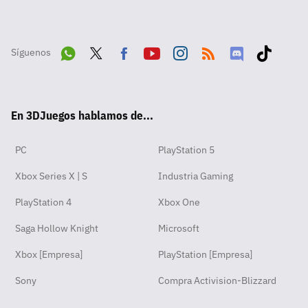
Síguenos
Wha
Twit
Fac
Yout
Inst
RSS
Disc
Tikt
tsA
ter
ebo
ube
agra
ord
ok
En 3DJuegos hablamos de...
pp
ok
m
PC
PlayStation 5
Xbox Series X | S
Industria Gaming
PlayStation 4
Xbox One
Saga Hollow Knight
Microsoft
Xbox [Empresa]
PlayStation [Empresa]
Sony
Compra Activision-Blizzard