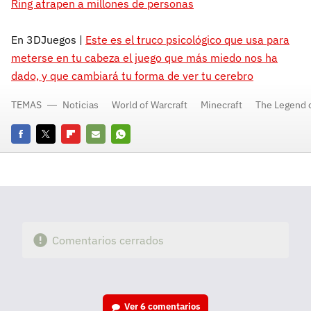
Ring atrapen a millones de personas
En 3DJuegos |
Este es el truco psicológico que usa para
meterse en tu cabeza el juego que más miedo nos ha
dado, y que cambiará tu forma de ver tu cerebro
TEMAS
Noticias
World of Warcraft
Minecraft
The Legend o
Facebook
Twitter
Flipboard
E-
Whatsapp
mail
Comentarios cerrados
Ver
6 comentarios