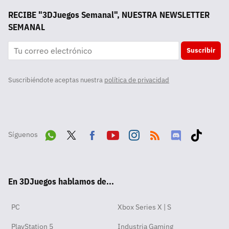
RECIBE "3DJuegos Semanal", NUESTRA NEWSLETTER
SEMANAL
Suscribir
Suscribiéndote aceptas nuestra
política de privacidad
Síguenos
Wha
Twit
Fac
Yout
Inst
RSS
Disc
Tikt
tsA
ter
ebo
ube
agra
ord
ok
En 3DJuegos hablamos de...
pp
ok
m
PC
Xbox Series X | S
PlayStation 5
Industria Gaming