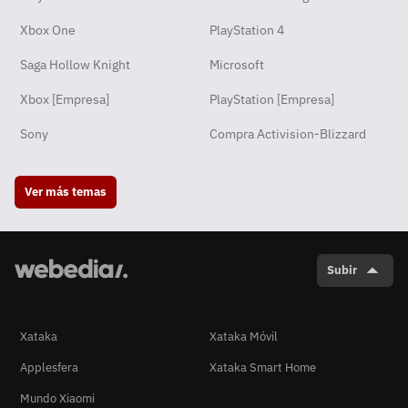
Xbox One
PlayStation 4
Saga Hollow Knight
Microsoft
Xbox [Empresa]
PlayStation [Empresa]
Sony
Compra Activision-Blizzard
Ver más temas
Subir
Xataka
Xataka Móvil
Applesfera
Xataka Smart Home
Mundo Xiaomi