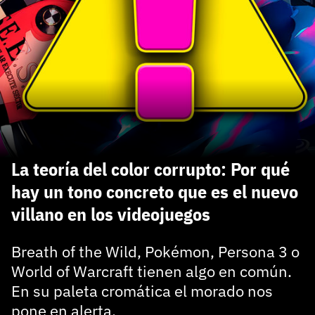
carácter inicial), pero no mayúsculas, espacios, tildes
¿Todavía no tienes cuenta?
o caracteres especiales.
He leído y acepto la
politica de privacidad y
Regístrate gratis
de participación
Registrarse en 3DJuegos
El inicio de sesión con Facebook ya no está
disponible, pero puedes seguir usando tu cuenta
de 3DJuegos:
Entra con Google
La teoría del color corrupto: Por qué
Recupera tu acceso con Facebook
hay un tono concreto que es el nuevo
villano en los videojuegos
¿Ya tienes cuenta?
Breath of the Wild, Pokémon, Persona 3 o
Entra en 3DJuegos
World of Warcraft tienen algo en común.
En su paleta cromática el morado nos
pone en alerta.