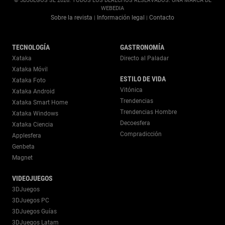
© 3DJUEGOS SL 2026. TODOS LOS DERECHOS RESERVADOS. UNA MARCA DE
WEBEDIA
Sobre la revista
Información legal
Contacto
|
|
TECNOLOGÍA
GASTRONOMÍA
Xataka
Directo al Paladar
Xataka Móvil
ESTILO DE VIDA
Xataka Foto
Vitónica
Xataka Android
Trendencias
Xataka Smart Home
Trendencias Hombre
Xataka Windows
Decoesfera
Xataka Ciencia
Compradicción
Applesfera
Genbeta
Magnet
VIDEOJUEGOS
3DJuegos
3DJuegos PC
3DJuegos Guías
3DJuegos Latam