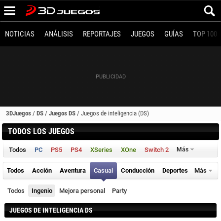
NOTICIAS
ANÁLISIS
REPORTAJES
JUEGOS
GUÍAS
TOP 100
3DJuegos
/
DS
/
Juegos DS
/
Juegos de inteligencia (DS)
TODOS LOS JUEGOS
Todos
PC
PS5
PS4
XSeries
XOne
Switch 2
Más
Todos
Acción
Aventura
Casual
Conducción
Deportes
Más
Todos
Ingenio
Mejora personal
Party
JUEGOS DE INTELIGENCIA DS