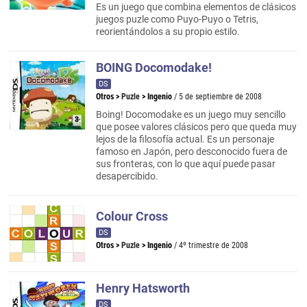
Es un juego que combina elementos de clásicos
juegos puzle como Puyo-Puyo o Tetris,
reorientándolos a su propio estilo.
BOING Docomodake!
DS
Otros
>
Puzle
>
Ingenio
/ 5 de septiembre de 2008
Boing! Docomodake es un juego muy sencillo
que posee valores clásicos pero que queda muy
lejos de la filosofía actual. Es un personaje
famoso en Japón, pero desconocido fuera de
sus fronteras, con lo que aquí puede pasar
desapercibido.
Colour Cross
DS
Otros
>
Puzle
>
Ingenio
/ 4º trimestre de 2008
Henry Hatsworth
DS