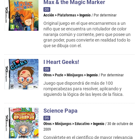
Max & the Magic Marker
DS
Acción
>
Plataformas
>
Ingenio
/ Por determinar
Original juego en el que encarnaremos a un
niño que se encuentra un rotulador de color
naranja común y corriente, pero que posee un
gran poder, pues convierte en realidad todo lo
que se dibuja con el.
I Heart Geeks!
DS
Otros
>
Puzle
>
Minijuegos
>
Ingenio
/ Por determinar
Juego que dispondrá de más de 100
rompecabezas para resolver, aplicando y
siguiendo la lógica de las leyes de la física.
Science Papa
DS
Otros
>
Minijuegos
>
Educativo
>
Ingenio
/ 30 de octubre de
2009
Conviértete en el científico de mayor relevancia