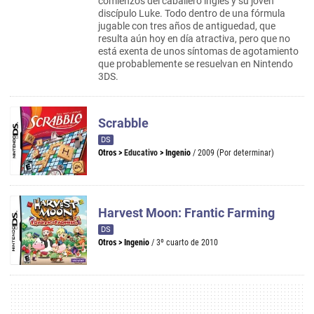
comienzos del caballero inglés y su joven
discípulo Luke. Todo dentro de una fórmula
jugable con tres años de antiguedad, que
resulta aún hoy en día atractiva, pero que no
está exenta de unos síntomas de agotamiento
que probablemente se resuelvan en Nintendo
3DS.
Scrabble
DS
Otros
>
Educativo
>
Ingenio
/ 2009 (Por determinar)
Harvest Moon: Frantic Farming
DS
Otros
>
Ingenio
/ 3º cuarto de 2010