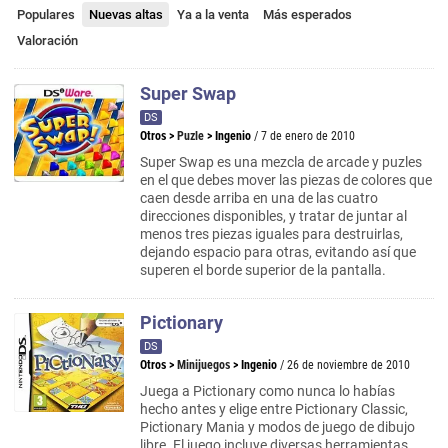
Populares
Nuevas altas
Ya a la venta
Más esperados
Valoración
Super Swap
DS
Otros
>
Puzle
>
Ingenio
/ 7 de enero de 2010
Super Swap es una mezcla de arcade y puzles
en el que debes mover las piezas de colores que
caen desde arriba en una de las cuatro
direcciones disponibles, y tratar de juntar al
menos tres piezas iguales para destruirlas,
dejando espacio para otras, evitando así que
superen el borde superior de la pantalla.
Pictionary
DS
Otros
>
Minijuegos
>
Ingenio
/ 26 de noviembre de 2010
Juega a Pictionary como nunca lo habías
hecho antes y elige entre Pictionary Classic,
Pictionary Mania y modos de juego de dibujo
libre. El juego incluye diversas herramientas