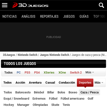
NOTICIAS
ANÁLISIS
REPORTAJES
JUEGOS
GUÍAS
TOP 100
3DJuegos
/
Nintendo Switch
/
Juegos Nintendo Switch
/
Juegos de caza y pesca (Nintendo Switch)
TODOS LOS JUEGOS
Todos
PC
PS5
PS4
XSeries
XOne
Switch 2
Más
Todos
Acción
Aventura
Casual
Conducción
Deportes
Más
Todos
Baloncesto
Béisbol
Billar
Bolos
Boxeo
Caza / Pesca
Esquí / Snowboard
Extremos
Fútbol
Fútbol americano
Golf
Hockey
Manager
Olimpiadas
Skate
Tenis