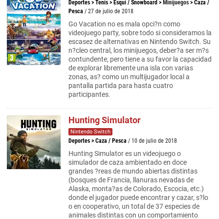
Deportes
>
Tenis
>
Esquí / Snowboard
>
Minijuegos
>
Caza /
Pesca
/ 27 de julio de 2018
Go Vacation no es mala opci?n como
videojuego party, sobre todo si consideramos la
escasez de alternativas en Nintendo Switch. Su
n?cleo central, los minijuegos, deber?a ser m?s
contundente, pero tiene a su favor la capacidad
de explorar libremente una isla con varias
zonas, as? como un multijugador local a
pantalla partida para hasta cuatro
participantes.
Hunting Simulator
Nintendo Switch
Deportes
>
Caza / Pesca
/ 10 de julio de 2018
Hunting Simulator es un videojuego o
simulador de caza ambientado en doce
grandes ?reas de mundo abiertas distintas
(bosques de Francia, llanuras nevadas de
Alaska, monta?as de Colorado, Escocia, etc.)
donde el jugador puede encontrar y cazar, s?lo
o en cooperativo, un total de 37 especies de
animales distintas con un comportamiento