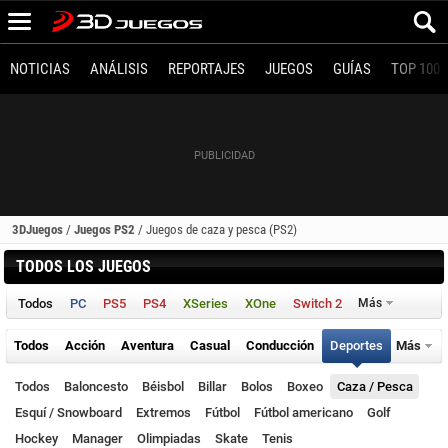
NOTICIAS
ANÁLISIS
REPORTAJES
JUEGOS
GUÍAS
TOP 100
3DJuegos
/
Juegos PS2
/
Juegos de caza y pesca (PS2)
TODOS LOS JUEGOS
Todos
PC
PS5
PS4
XSeries
XOne
Switch 2
Más
Todos
Acción
Aventura
Casual
Conducción
Deportes
Más
Todos
Baloncesto
Béisbol
Billar
Bolos
Boxeo
Caza / Pesca
Esquí / Snowboard
Extremos
Fútbol
Fútbol americano
Golf
Hockey
Manager
Olimpiadas
Skate
Tenis