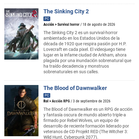
The Sinking City 2
PC
Acción
>
Survival horror
/ 18 de agosto de 2026
The Sinking City 2 es un survival-horror
ambientado en los Estados Unidos de la
década de 1920 que respira pasión por H.P.
Lovecraft en cada pixel. El videojuego tiene
lugar en la infame ciudad de Arkham, ahora
plagada por una inundación sobrenatural que
ha traído decadencia y monstruos
sobrenaturales en sus calles.
The Blood of Dawnwalker
PC
Rol
>
Acción RPG
/ 3 de septiembre de 2026
The Blood of Dawnwalker es un RPG de acción
y fantasía oscura de mundo abierto triple-a
firmado por Rebel Wolves, un equipo de
desarrollo de reciente formación liderado por
veteranos de CD Projekt RED (The Witcher 3:
Wild Hunt, Cyberpunk 2077).