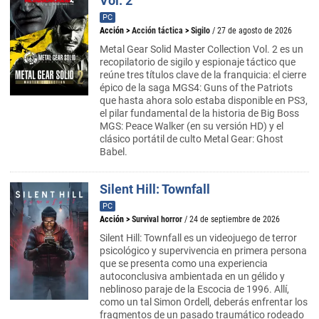
Vol. 2
PC
Acción
>
Acción táctica
>
Sigilo
/ 27 de agosto de 2026
Metal Gear Solid Master Collection Vol. 2 es un
recopilatorio de sigilo y espionaje táctico que
reúne tres títulos clave de la franquicia: el cierre
épico de la saga MGS4: Guns of the Patriots
que hasta ahora solo estaba disponible en PS3,
el pilar fundamental de la historia de Big Boss
MGS: Peace Walker (en su versión HD) y el
clásico portátil de culto Metal Gear: Ghost
Babel.
Silent Hill: Townfall
PC
Acción
>
Survival horror
/ 24 de septiembre de 2026
Silent Hill: Townfall es un videojuego de terror
psicológico y supervivencia en primera persona
que se presenta como una experiencia
autoconclusiva ambientada en un gélido y
neblinoso paraje de la Escocia de 1996. Allí,
como un tal Simon Ordell, deberás enfrentar los
fragmentos de un pasado traumático rodeado