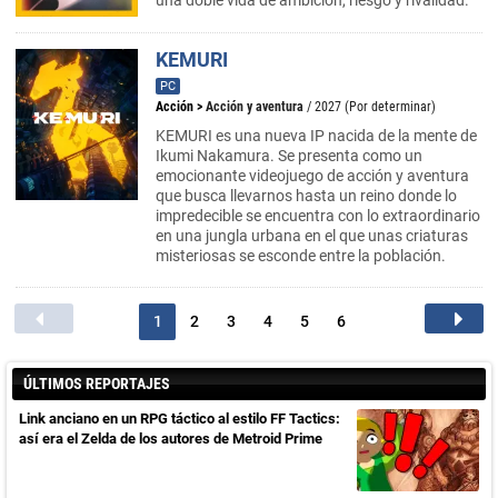
una doble vida de ambición, riesgo y rivalidad.
KEMURI
PC
Acción
>
Acción y aventura
/ 2027 (Por determinar)
KEMURI es una nueva IP nacida de la mente de
Ikumi Nakamura. Se presenta como un
emocionante videojuego de acción y aventura
que busca llevarnos hasta un reino donde lo
impredecible se encuentra con lo extraordinario
en una jungla urbana en el que unas criaturas
misteriosas se esconde entre la población.
1
2
3
4
5
6
ÚLTIMOS REPORTAJES
Link anciano en un RPG táctico al estilo FF Tactics:
así era el Zelda de los autores de Metroid Prime