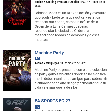
Acción
>
Acción y aventura
>
Acción RPG
/ 4º trimestre de
2026
Crimson Moon es un RPG de acción y aventura
tipo souls-like de temática gótica y estética
renacentista donde, como un nefilim de la
Orden de la Luna Carmesí, deberás
reconquistar la ciudad de Gildenarch
masacrando hordas de demonios y dioses
muertos.
Machine Party
PC
Acción
>
Minijuegos
/ 3º trimestre de 2026
Machine Party se presenta como una colección
de party games violentos donde fallar significa
morir, debes reunir a tus amigos para sobrevivir
a situaciones de alto riesgo y demostrar que tu
vida vale más que la de ellos.
EA SPORTS FC 27
PC