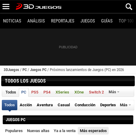
NOTICIAS
ANÁLISIS
REPORTAJES
JUEGOS
GUÍAS
TOP 100
3DJuegos
/
PC
/
Juegos PC
/
Próximos lanzamientos de Juegos (PC) en 2026
TODOS LOS JUEGOS
Todos
PC
PS5
PS4
XSeries
XOne
Switch 2
Más
Todos
Acción
Aventura
Casual
Conducción
Deportes
Más
JUEGOS PC
Populares
Nuevas altas
Ya a la venta
Más esperados