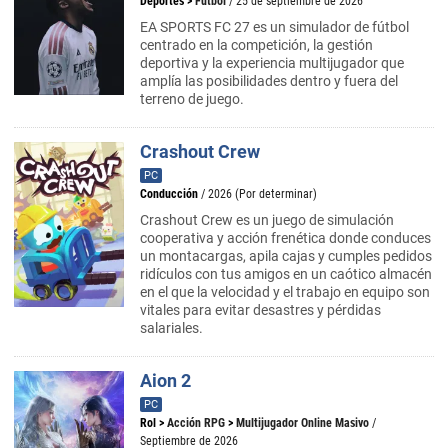
Deportes
>
Fútbol
/ 25 de septiembre de 2026
EA SPORTS FC 27 es un simulador de fútbol
centrado en la competición, la gestión
deportiva y la experiencia multijugador que
amplía las posibilidades dentro y fuera del
terreno de juego.
Crashout Crew
PC
Conducción
/ 2026 (Por determinar)
Crashout Crew es un juego de simulación
cooperativa y acción frenética donde conduces
un montacargas, apila cajas y cumples pedidos
ridículos con tus amigos en un caótico almacén
en el que la velocidad y el trabajo en equipo son
vitales para evitar desastres y pérdidas
salariales.
Aion 2
PC
Rol
>
Acción RPG
>
Multijugador Online Masivo
/
Septiembre de 2026