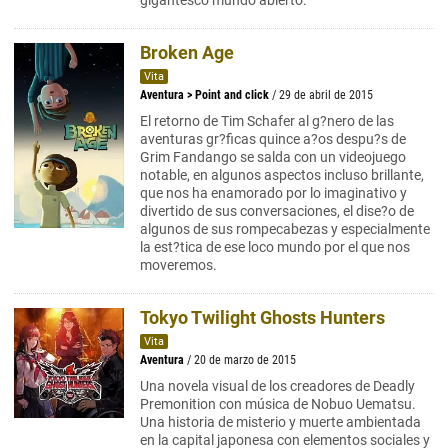
gigantesco mundo abierto.
Broken Age
Vita
Aventura
>
Point and click
/ 29 de abril de 2015
El retorno de Tim Schafer al g?nero de las
aventuras gr?ficas quince a?os despu?s de
Grim Fandango se salda con un videojuego
notable, en algunos aspectos incluso brillante,
que nos ha enamorado por lo imaginativo y
divertido de sus conversaciones, el dise?o de
algunos de sus rompecabezas y especialmente
la est?tica de ese loco mundo por el que nos
moveremos.
Tokyo Twilight Ghosts Hunters
Vita
Aventura
/ 20 de marzo de 2015
Una novela visual de los creadores de Deadly
Premonition con música de Nobuo Uematsu.
Una historia de misterio y muerte ambientada
en la capital japonesa con elementos sociales y