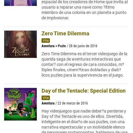
espacial de los creadores de Home que invita al
usuario a reparar una nave como ?ltimo
miembro de una colonia en un planeta a punto
de implosionar.
Zero Time Dilemma
Vita
Aventura
>
Puzle
/ 28 de junio de 2016
Zero Time Dilemma es el tercer videojuego de la
querida saga de aventuras interactivas que
contar? con el regreso de cara conocidas, m?
ltiples finales, cinem?ticas dobladas y diab?
licos puzles para la supervivencia en el juego.
Day of the Tentacle: Special Edition
Vita
Aventura
/ 22 de marzo de 2016
Hay videojuegos que nadie deber?a perderse y
Day of the Tentacle es uno de ellos. Divertida,
inteligente en el dise?o de sus puzles, con una
narrativa espectacular y un inolvidable elenco
de personajes protagonistas, hablamos de una