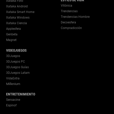
Xataka Foto
Vitónica
Xataka Android
Trendencias
Xataka Smart Home
Trendencias Hombre
Xataka Windows
Decoesfera
Xataka Ciencia
Compradicción
Applesfera
Genbeta
Magnet
VIDEOJUEGOS
3DJuegos
3DJuegos PC
3DJuegos Guías
3DJuegos Latam
VidaExtra
Millenium
ENTRETENIMIENTO
Sensacine
Espinof