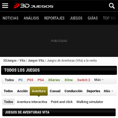
NOTICIAS
ANÁLISIS
REPORTAJES
JUEGOS
GUÍAS
TOP 100
3DJuegos
/
Vita
/
Juegos Vita
/
Juegos de Aventuras (Vita) a la venta
TODOS LOS JUEGOS
Todos
PC
PS5
PS4
XSeries
XOne
Switch 2
Más
Todos
Acción
Aventura
Casual
Conducción
Deportes
Más
Todos
Aventura interactiva
Point and click
Walking simulator
JUEGOS DE AVENTURAS VITA