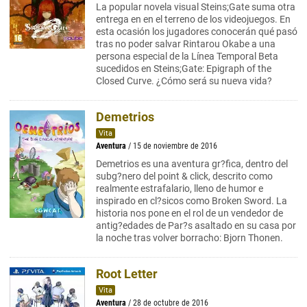
La popular novela visual Steins;Gate suma otra
entrega en en el terreno de los videojuegos. En
esta ocasión los jugadores conocerán qué pasó
tras no poder salvar Rintarou Okabe a una
persona especial de la Línea Temporal Beta
sucedidos en Steins;Gate: Epigraph of the
Closed Curve. ¿Cómo será su nueva vida?
Demetrios
Vita
Aventura
/ 15 de noviembre de 2016
Demetrios es una aventura gr?fica, dentro del
subg?nero del point & click, descrito como
realmente estrafalario, lleno de humor e
inspirado en cl?sicos como Broken Sword. La
historia nos pone en el rol de un vendedor de
antig?edades de Par?s asaltado en su casa por
la noche tras volver borracho: Bjorn Thonen.
Root Letter
Vita
Aventura
/ 28 de octubre de 2016