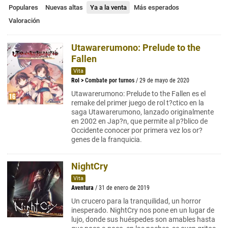
Populares
Nuevas altas
Ya a la venta
Más esperados
Valoración
Utawarerumono: Prelude to the
Fallen
Vita
Rol
>
Combate por turnos
/ 29 de mayo de 2020
Utawarerumono: Prelude to the Fallen es el
remake del primer juego de rol t?ctico en la
saga Utawarerumono, lanzado originalmente
en 2002 en Jap?n, que permite al p?blico de
Occidente conocer por primera vez los or?
genes de la franquicia.
NightCry
Vita
Aventura
/ 31 de enero de 2019
Un crucero para la tranquilidad, un horror
inesperado. NightCry nos pone en un lugar de
lujo, donde sus huéspedes son amables hasta