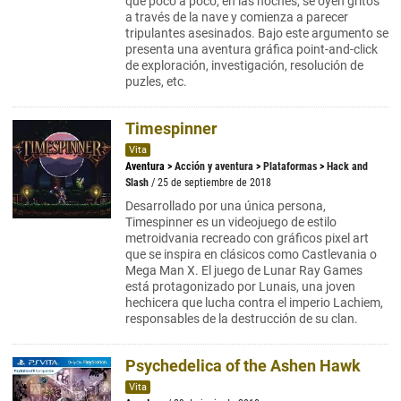
que poco a poco, en las noches, se oyen gritos
a través de la nave y comienza a parecer
tripulantes asesinados. Bajo este argumento se
presenta una aventura gráfica point-and-click
de exploración, investigación, resolución de
puzles, etc.
Timespinner
Vita
Aventura
>
Acción y aventura
>
Plataformas
>
Hack and
Slash
/ 25 de septiembre de 2018
Desarrollado por una única persona,
Timespinner es un videojuego de estilo
metroidvania recreado con gráficos pixel art
que se inspira en clásicos como Castlevania o
Mega Man X. El juego de Lunar Ray Games
está protagonizado por Lunais, una joven
hechicera que lucha contra el imperio Lachiem,
responsables de la destrucción de su clan.
Psychedelica of the Ashen Hawk
Vita