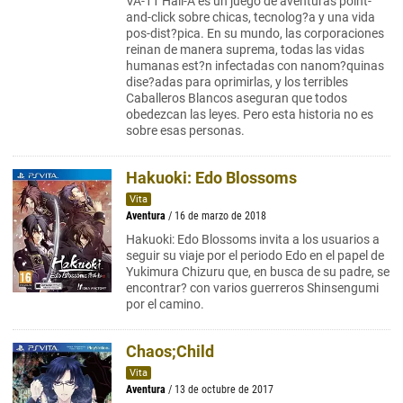
VA-11 Hall-A es un juego de aventuras point-
and-click sobre chicas, tecnolog?a y una vida
pos-dist?pica. En su mundo, las corporaciones
reinan de manera suprema, todas las vidas
humanas est?n infectadas con nanom?quinas
dise?adas para oprimirlas, y los terribles
Caballeros Blancos aseguran que todos
obedezcan las leyes. Pero esta historia no es
sobre esas personas.
Hakuoki: Edo Blossoms
Vita
Aventura
/ 16 de marzo de 2018
Hakuoki: Edo Blossoms invita a los usuarios a
seguir su viaje por el periodo Edo en el papel de
Yukimura Chizuru que, en busca de su padre, se
encontrar? con varios guerreros Shinsengumi
por el camino.
Chaos;Child
Vita
Aventura
/ 13 de octubre de 2017