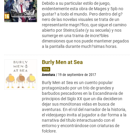
Debido a su particular estilo de juego,
evidentemente esta obra de Mages y 5pb no
gustar? a todo el mundo. Pero dentro del g?
nero de las novelas visuales se trata de un
representante magn?fico, que sigue el camino
abierto por Steins;Gate (y su secuela) y nos
sumerge en una trama de incre?bles
dimensiones que nos puede mantener pegados
a la pantalla durante much?simas horas.
Burly Men at Sea
Vita
Aventura
/ 19 de septiembre de 2017
Burly Men at Sea es un cuento popular
protagonizado por un trío de grandes y
barbudos pescadores en la Escandinavia de
principios del Siglo XX que un día decidieron
dejar sus monótonas vidas en busca de
aventuras. En el rol del narrador de la historia,
el videojuego invita al jugador a dar forma a la
narrativa del título interactuando con el
entorno y encontrándose con criaturas de
folclore.