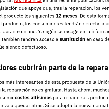
portal
Ars Technica
en una reciente publicación, l
gislación que apoye que, tras la reparación, los v
l producto los siguientes
12 meses
. De esta form
l producto, los consumidores tendrán derecho a u
 durante un año. Y, según se recoge en la informac
, también tendrán acceso a
sustitución
en caso de
úe siendo defectuoso.
ores cubrirán parte de la repara
os más interesantes de esta propuesta de la Unió
i la reparación no es gratuita. Hasta ahora, much
 asumir
costes altísimos
para reparar sus producto
n va a quedar atrás. Si se adopta la nueva normat