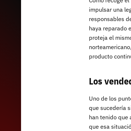
Como recoge el 
impulsar una le
responsables de
haya reparado e
proteja el mismo
norteamericano
producto contin
Los vended
Uno de los punt
que sucedería s
han tenido que
que esa situació