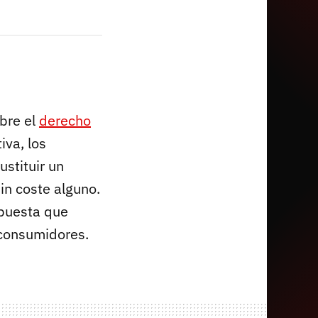
bre el
derecho
va, los
ustituir un
in coste alguno.
opuesta que
 consumidores.