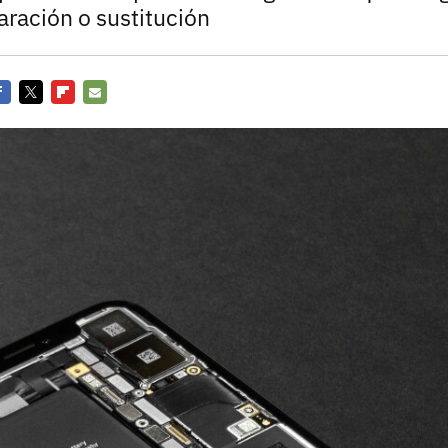
Entra en 3D
aración o sustitución
acebook
Twitter
Flipboard
E-
mail