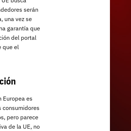
a UE busca
endedores serán
a, una vez se
na garantía que
ión del portal
 que el
ción
n Europea es
os consumidores
s, pero parece
iva de la UE, no