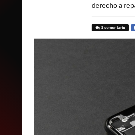
derecho a rep
1 comentario
F