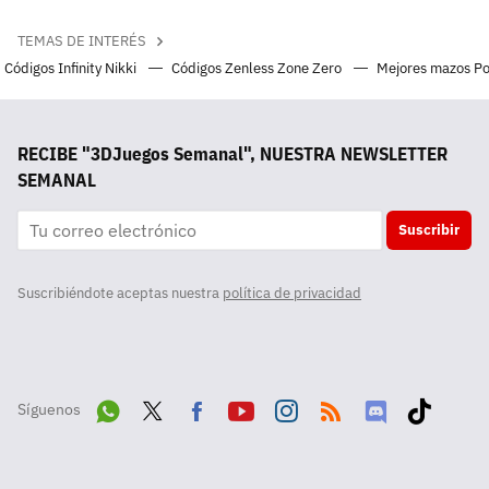
TEMAS DE INTERÉS
Códigos Infinity Nikki
Códigos Zenless Zone Zero
Mejores mazos P
RECIBE "3DJuegos Semanal", NUESTRA NEWSLETTER
SEMANAL
Suscribir
Suscribiéndote aceptas nuestra
política de privacidad
Síguenos
Wha
Twit
Fac
Yout
Inst
RSS
Disc
Tikt
tsA
ter
ebo
ube
agra
ord
ok