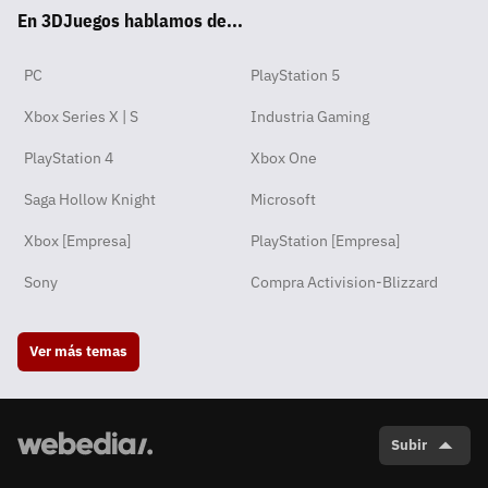
En 3DJuegos hablamos de...
pp
ok
m
PC
PlayStation 5
Xbox Series X | S
Industria Gaming
PlayStation 4
Xbox One
Saga Hollow Knight
Microsoft
Xbox [Empresa]
PlayStation [Empresa]
Sony
Compra Activision-Blizzard
Ver más temas
Subir