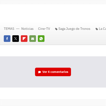
TEMAS
Noticias
Cine-TV
Saga Juego de Tronos
La C
Facebook
Twitter
Flipboard
E-
Whatsapp
mail
Ver
4 comentarios