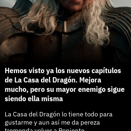
carácter inicial), pero no mayúsculas, espacios, tildes
¿Todavía no tienes cuenta?
o caracteres especiales.
He leído y acepto la
politica de privacidad y
Regístrate gratis
de participación
Registrarse en 3DJuegos
El inicio de sesión con Facebook ya no está
disponible, pero puedes seguir usando tu cuenta
de 3DJuegos:
Entra con Google
Hemos visto ya los nuevos capítulos
Recupera tu acceso con Facebook
de La Casa del Dragón. Mejora
mucho, pero su mayor enemigo sigue
¿Ya tienes cuenta?
siendo ella misma
Entra en 3DJuegos
La Casa del Dragón lo tiene todo para
gustarme y aun así me da pereza
tremenda volver a Poniente