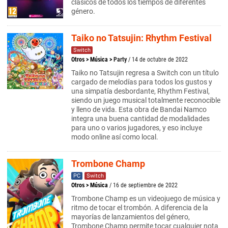
clásicos de todos los tiempos de diferentes
género.
Taiko no Tatsujin: Rhythm Festival
Switch
Otros
>
Música
>
Party
/ 14 de octubre de 2022
Taiko no Tatsujin regresa a Switch con un título
cargado de melodías para todos los gustos y
una simpatía desbordante, Rhythm Festival,
siendo un juego musical totalmente reconocible
y lleno de vida. Esta obra de Bandai Namco
integra una buena cantidad de modalidades
para uno o varios jugadores, y eso incluye
modo online así como local.
Trombone Champ
PC
Switch
Otros
>
Música
/ 16 de septiembre de 2022
Trombone Champ es un videojuego de música y
ritmo de tocar el trombón. A diferencia de la
mayorías de lanzamientos del género,
Trombone Champ permite tocar cualquier nota