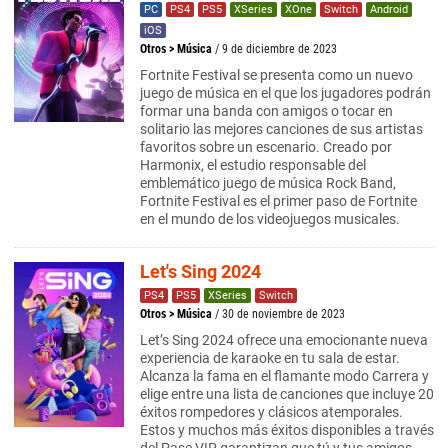
PC
PS4
PS5
XSeries
XOne
Switch
Android
iOS
Otros
>
Música
/ 9 de diciembre de 2023
Fortnite Festival se presenta como un nuevo
juego de música en el que los jugadores podrán
formar una banda con amigos o tocar en
solitario las mejores canciones de sus artistas
favoritos sobre un escenario. Creado por
Harmonix, el estudio responsable del
emblemático juego de música Rock Band,
Fortnite Festival es el primer paso de Fortnite
en el mundo de los videojuegos musicales.
Let's Sing 2024
PS4
PS5
XSeries
Switch
Otros
>
Música
/ 30 de noviembre de 2023
Let’s Sing 2024 ofrece una emocionante nueva
experiencia de karaoke en tu sala de estar.
Alcanza la fama en el flamante modo Carrera y
elige entre una lista de canciones que incluye 20
éxitos rompedores y clásicos atemporales.
Estos y muchos más éxitos disponibles a través