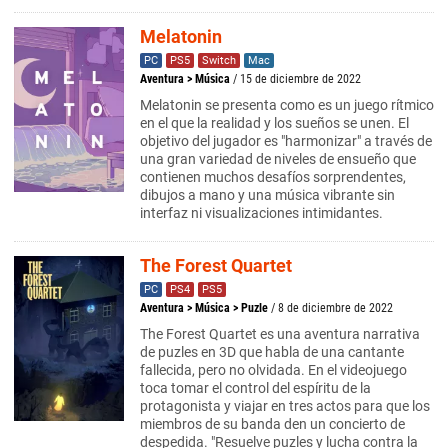
Melatonin
PC
PS5
Switch
Mac
Aventura
>
Música
/ 15 de diciembre de 2022
Melatonin se presenta como es un juego rítmico
en el que la realidad y los sueños se unen. El
objetivo del jugador es "harmonizar" a través de
una gran variedad de niveles de ensueño que
contienen muchos desafíos sorprendentes,
dibujos a mano y una música vibrante sin
interfaz ni visualizaciones intimidantes.
The Forest Quartet
PC
PS4
PS5
Aventura
>
Música
>
Puzle
/ 8 de diciembre de 2022
The Forest Quartet es una aventura narrativa
de puzles en 3D que habla de una cantante
fallecida, pero no olvidada. En el videojuego
toca tomar el control del espíritu de la
protagonista y viajar en tres actos para que los
miembros de su banda den un concierto de
despedida. "Resuelve puzles y lucha contra la