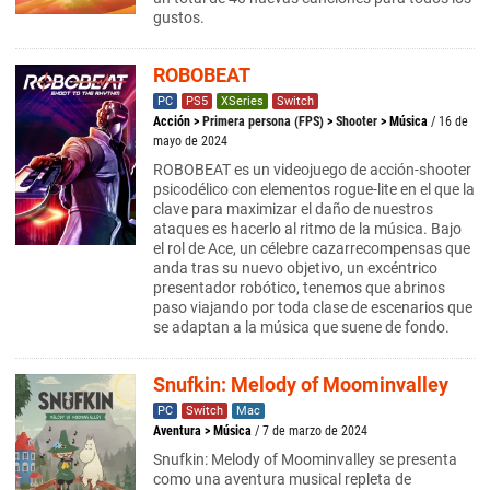
gustos.
ROBOBEAT
PC
PS5
XSeries
Switch
Acción
>
Primera persona (FPS)
>
Shooter
>
Música
/ 16 de
mayo de 2024
ROBOBEAT es un videojuego de acción-shooter
psicodélico con elementos rogue-lite en el que la
clave para maximizar el daño de nuestros
ataques es hacerlo al ritmo de la música. Bajo
el rol de Ace, un célebre cazarrecompensas que
anda tras su nuevo objetivo, un excéntrico
presentador robótico, tenemos que abrinos
paso viajando por toda clase de escenarios que
se adaptan a la música que suene de fondo.
Snufkin: Melody of Moominvalley
PC
Switch
Mac
Aventura
>
Música
/ 7 de marzo de 2024
Snufkin: Melody of Moominvalley se presenta
como una aventura musical repleta de