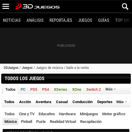
NOTICIAS
ANÁLISIS
REPORTAJES
JUEGOS
GUÍAS
TOP 100
3DJuegos
/
Juegos
/
Juegos de música / baile a la venta
TODOS LOS JUEGOS
Todos
PC
PS5
PS4
XSeries
XOne
Switch 2
Más
Todos
Acción
Aventura
Casual
Conducción
Deportes
Más
Todos
Cine y TV
Educativo
Hardware
Minijuegos
Motor gráfico
Música
Pinball
Puzle
Realidad Virtual
Recopilación