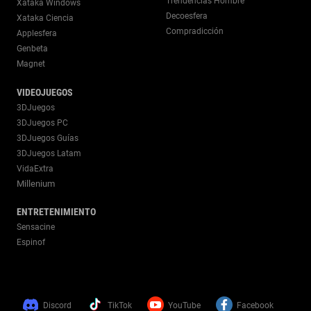
Trendencias Hombre
Xataka Windows
Decoesfera
Xataka Ciencia
Compradicción
Applesfera
Genbeta
Magnet
VIDEOJUEGOS
3DJuegos
3DJuegos PC
3DJuegos Guías
3DJuegos Latam
VidaExtra
Millenium
ENTRETENIMIENTO
Sensacine
Espinof
Discord
TikTok
YouTube
Facebook