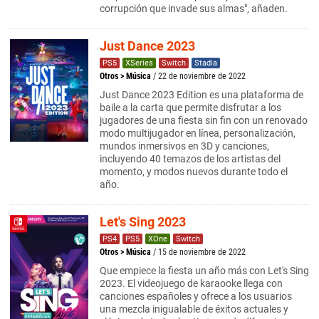
corrupción que invade sus almas", añaden.
Just Dance 2023
PS5
XSeries
Switch
Stadia
Otros
>
Música
/ 22 de noviembre de 2022
Just Dance 2023 Edition es una plataforma de
baile a la carta que permite disfrutar a los
jugadores de una fiesta sin fin con un renovado
modo multijugador en línea, personalización,
mundos inmersivos en 3D y canciones,
incluyendo 40 temazos de los artistas del
momento, y modos nuevos durante todo el
año.
Let's Sing 2023
PS4
PS5
XOne
Switch
Otros
>
Música
/ 15 de noviembre de 2022
Que empiece la fiesta un año más con Let's Sing
2023. El videojuego de karaooke llega con
canciones españoles y ofrece a los usuarios
una mezcla inigualable de éxitos actuales y