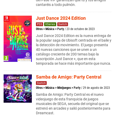
del Pase VIP garantizan que tú y tus amigos
cantaréis a todo pulmón.
Just Dance 2024 Edition
PS5
XSeries
Switch
Otros
>
Música
>
Party
/ 23 de octubre de 2023
Just Dance 2024 Edition es la nueva entrega de
la popular saga de Ubisoft centrada en el baile y
la detección de movimiento. El juego presenta
40 nuevas canciones que se unen a un
catálogo creciente de 200 temas bajo la
suscripción Just Dance +, que en esta
temporada se hace más importante que nunca.
Samba de Amigo: Party Central
Switch
Otros
>
Música
>
Minijuegos
>
Party
/ 29 de agosto de 2023
Samba de Amigo: Party Central es el nuevo
videojuego de esta franquicia de juegos
musicales de SEGA, secuela del original que se
estrenó en arcades y salió posteriormente para
Dreamcast.