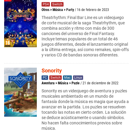
PS4
Switch
Otros
>
Música
>
Party
/ 16 de febrero de 2023
Theatrhythm: Final Bar Line es un videojuego
de corte musical de la saga Theatrhythm, que
combina acción y ritmo con más de 300
canciones del universo de Final Fantasy.
Incluye temas populares de un total de 46
juegos diferentes, desde el lanzamiento original
a la última entrega, así como remakes, spin-offs
y varios CD de bandas sonoras diferentes.
Sonority
PC
Switch
Mac
Linux
Aventura
>
Música
>
Puzle
/ 21 de diciembre de 2022
Sonority es un videojuego de aventura y puzles
musicales ambientado en un mundo de
fantasía donde la música es magia que ayuda a
avanzar en la partida. Los puzles se resuelven
tocando las notas en cierto orden. La solución
se deduce acústicamente o usando símbolos.
No hacen falta conocimientos previos sobre
música.