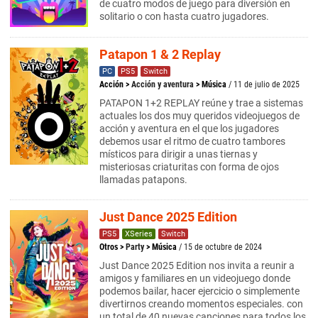
de cuatro modos de juego para diversión en
solitario o con hasta cuatro jugadores.
Patapon 1 & 2 Replay
PC
PS5
Switch
Acción
>
Acción y aventura
>
Música
/ 11 de julio de 2025
PATAPON 1+2 REPLAY reúne y trae a sistemas
actuales los dos muy queridos videojuegos de
acción y aventura en el que los jugadores
debemos usar el ritmo de cuatro tambores
místicos para dirigir a unas tiernas y
misteriosas criaturitas con forma de ojos
llamadas patapons.
Just Dance 2025 Edition
PS5
XSeries
Switch
Otros
>
Party
>
Música
/ 15 de octubre de 2024
Just Dance 2025 Edition nos invita a reunir a
amigos y familiares en un videojuego donde
podemos bailar, hacer ejercicio o simplemente
divertirnos creando momentos especiales. con
un total de 40 nuevas canciones para todos los