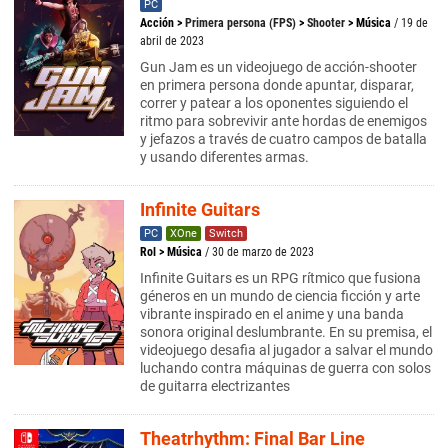
PC
Acción
>
Primera persona (FPS)
>
Shooter
>
Música
/ 19 de
abril de 2023
Gun Jam es un videojuego de acción-shooter
en primera persona donde apuntar, disparar,
correr y patear a los oponentes siguiendo el
ritmo para sobrevivir ante hordas de enemigos
y jefazos a través de cuatro campos de batalla
y usando diferentes armas.
Infinite Guitars
PC
XOne
Switch
Rol
>
Música
/ 30 de marzo de 2023
Infinite Guitars es un RPG rítmico que fusiona
géneros en un mundo de ciencia ficción y arte
vibrante inspirado en el anime y una banda
sonora original deslumbrante. En su premisa, el
videojuego desafia al jugador a salvar el mundo
luchando contra máquinas de guerra con solos
de guitarra electrizantes
Theatrhythm: Final Bar Line