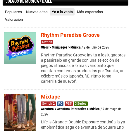
JUEGOS DE MÚSICA / BAILE
Populares
Nuevas altas
Ya a la venta
Más esperados
Valoración
Rhythm Paradise Groove
Switch
Otros
>
Minijuegos
>
Música
/ 2 de julio de 2026
Rhythm Paradise Groove invita a los jugadores
a pasárselo en grande con una selección de
juegos rítmicos de lo más variopinto que
cuentan con temas producidos por Tsunku, un
célebre músico japonés. "¡El ritmo toma
carrerilla de nuevo!".
Mixtape
Switch 2
PC
PS5
XSeries
Aventura
>
Aventura interactiva
>
Música
/ 7 de mayo de
2026
Life is Strange: Double Exposure continúa la ya
emblemática saga de aventura de Square Enix