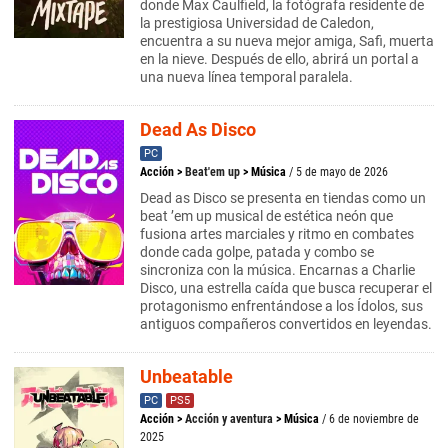
donde Max Caulfield, la fotógrafa residente de
la prestigiosa Universidad de Caledon,
encuentra a su nueva mejor amiga, Safi, muerta
en la nieve. Después de ello, abrirá un portal a
una nueva línea temporal paralela.
Dead As Disco
PC
Acción
>
Beat'em up
>
Música
/ 5 de mayo de 2026
Dead as Disco se presenta en tiendas como un
beat ’em up musical de estética neón que
fusiona artes marciales y ritmo en combates
donde cada golpe, patada y combo se
sincroniza con la música. Encarnas a Charlie
Disco, una estrella caída que busca recuperar el
protagonismo enfrentándose a los Ídolos, sus
antiguos compañeros convertidos en leyendas.
Unbeatable
PC
PS5
Acción
>
Acción y aventura
>
Música
/ 6 de noviembre de
2025