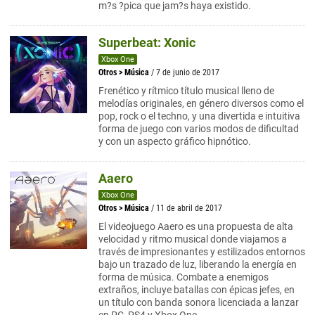
m?s ?pica que jam?s haya existido.
Superbeat: Xonic
Xbox One
Otros
>
Música
/ 7 de junio de 2017
Frenético y rítmico título musical lleno de
melodías originales, en género diversos como el
pop, rock o el techno, y una divertida e intuitiva
forma de juego con varios modos de dificultad
y con un aspecto gráfico hipnótico.
Aaero
Xbox One
Otros
>
Música
/ 11 de abril de 2017
El videojuego Aaero es una propuesta de alta
velocidad y ritmo musical donde viajamos a
través de impresionantes y estilizados entornos
bajo un trazado de luz, liberando la energía en
forma de música. Combate a enemigos
extraños, incluye batallas con épicas jefes, en
un título con banda sonora licenciada a lanzar