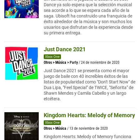
Dance ya solo espera que la selección musical
sea acorde a lo que se espera cada año de la
saga. Ubisoft ha construido una franquicia de
éxito alrededor de la música y son muchos los
usuarios que disfrutan de la experiencia desde
su primera entrega.
Just Dance 2021
Xbox One
Otros
>
Música
>
Party
/ 24 de noviembre de 2020
Just Dance 2021 se presenta como el mayor
juego de baile con 40 increíbles éxitos de las
listas de popularidad como "Don't Start Now" de
Dua Lipa, "Feel Special" de TWICE, "Señorita" de
Shawn Mendes y Camila Cabello y un largo
etcétera.
Kingdom Hearts: Melody of Memory
Xbox One
Otros
>
Música
/ 13 de noviembre de 2020
Kingdom Hearts: Melody of Memory funciona