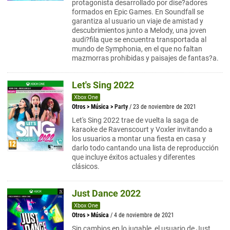
protagonista desarrollado por dise?adores
formados en Epic Games. En Soundfall se
garantiza al usuario un viaje de amistad y
descubrimientos junto a Melody, una joven
audi?fila que se encuentra transportada al
mundo de Symphonia, en el que no faltan
mazmorras prohibidas y paisajes de fantas?a.
Let's Sing 2022
Xbox One
Otros
>
Música
>
Party
/ 23 de noviembre de 2021
Let's Sing 2022 trae de vuelta la saga de
karaoke de Ravenscourt y Voxler invitando a
los usuarios a montar una fiesta en casa y
darlo todo cantando una lista de reproducción
que incluye éxitos actuales y diferentes
clásicos.
Just Dance 2022
Xbox One
Otros
>
Música
/ 4 de noviembre de 2021
Sin cambios en lo jugable, el usuario de Just