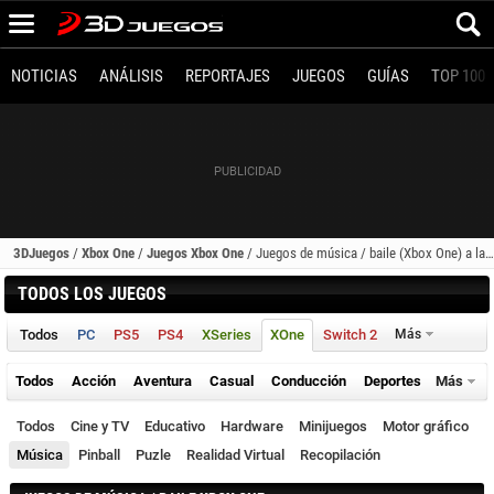
NOTICIAS
ANÁLISIS
REPORTAJES
JUEGOS
GUÍAS
TOP 100
3DJuegos
/
Xbox One
/
Juegos Xbox One
/
Juegos de música / baile (Xbox One) a la venta
TODOS LOS JUEGOS
Todos
PC
PS5
PS4
XSeries
XOne
Switch 2
Más
Todos
Acción
Aventura
Casual
Conducción
Deportes
Más
Todos
Cine y TV
Educativo
Hardware
Minijuegos
Motor gráfico
Música
Pinball
Puzle
Realidad Virtual
Recopilación