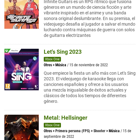
Infinite Guitars es un RPG rítmico que fusiona
géneros en un mundo de ciencia ficción y arte
vibrante inspirado en el anime y una banda
sonora original deslumbrante. En su premisa, el
videojuego desafia al jugador a salvar el mundo
luchando contra máquinas de guerra con solos
de guitarra electrizantes
Let's Sing 2023
Xbox One
Otros
>
Música
/ 15 de noviembre de 2022
Que empiece la fiesta un año más con Let's Sing
2023. El videojuego de karaooke llega con
canciones españoles y ofrece a los usuarios
una mezcla inigualable de éxitos actuales y
clásicos de todos los tiempos de diferentes
género.
Metal: Hellsinger
Xbox One
Otros
>
Primera persona (FPS)
>
Shooter
>
Música
/ 15 de
septiembre de 2022