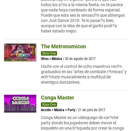
todos los a?os a la misma fiesta, no te parece
que nada haya cambiado de forma especial.
Puede que esta sea la sensaci?n que obtengas
con Just Dance 2018. Te lo pasar?s bien,
aunque con la idea de que el garito podr?a
haber estado mejor.
The Metronomicon
Xbox One
Otros
>
Música
/ 30 de agosto de 2017
Hazte con el control de ocho maestros reci?n
graduados en las "artes de combate r?tmicas" y
enfr?ntate musicalmente a multitud de
enemigos danzarines.
Conga Master
Xbox One
Acción
>
Música
>
Party
/ 21 de julio de 2017
Conga Master es un videojuego de car?cter
party donde los jugadores deben mover el
esqueleto en una b?squeda por crear la conga