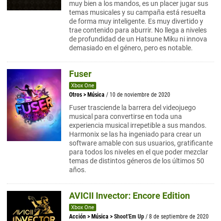
muy bien a los mandos, es un placer jugar sus
temas musicales y su campaña está resuelta
de forma muy inteligente. Es muy divertido y
trae contenido para aburrir. No llega a niveles
de profundidad de un Hatsune Miku ni innova
demasiado en el género, pero es notable.
Fuser
Xbox One
Otros
>
Música
/ 10 de noviembre de 2020
Fuser trasciende la barrera del videojuego
musical para convertirse en toda una
experiencia musical irrepetible a sus mandos.
Harmonix se las ha ingeniado para crear un
software amable con sus usuarios, gratificante
para todos los niveles en el que poder mezclar
temas de distintos géneros de los últimos 50
años.
AVICII Invector: Encore Edition
Xbox One
Acción
>
Música
>
Shoot'Em Up
/ 8 de septiembre de 2020