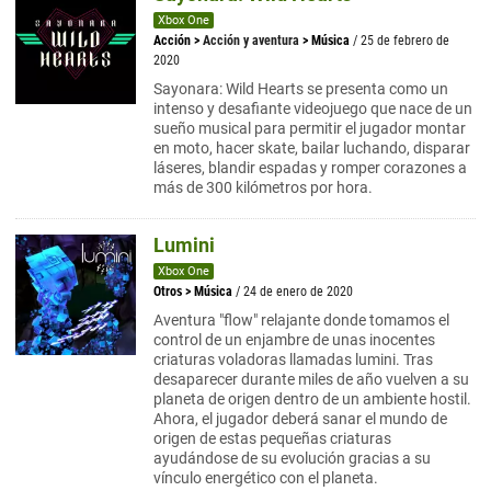
Xbox One
Acción
>
Acción y aventura
>
Música
/ 25 de febrero de
2020
Sayonara: Wild Hearts se presenta como un
intenso y desafiante videojuego que nace de un
sueño musical para permitir el jugador montar
en moto, hacer skate, bailar luchando, disparar
láseres, blandir espadas y romper corazones a
más de 300 kilómetros por hora.
Lumini
Xbox One
Otros
>
Música
/ 24 de enero de 2020
Aventura "flow" relajante donde tomamos el
control de un enjambre de unas inocentes
criaturas voladoras llamadas lumini. Tras
desaparecer durante miles de año vuelven a su
planeta de origen dentro de un ambiente hostil.
Ahora, el jugador deberá sanar el mundo de
origen de estas pequeñas criaturas
ayudándose de su evolución gracias a su
vínculo energético con el planeta.