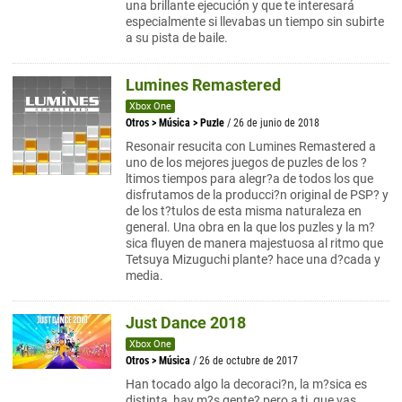
una brillante ejecución y que te interesará
especialmente si llevabas un tiempo sin subirte
a su pista de baile.
Lumines Remastered
Xbox One
Otros
>
Música
>
Puzle
/ 26 de junio de 2018
Resonair resucita con Lumines Remastered a
uno de los mejores juegos de puzles de los ?
ltimos tiempos para alegr?a de todos los que
disfrutamos de la producci?n original de PSP? y
de los t?tulos de esta misma naturaleza en
general. Una obra en la que los puzles y la m?
sica fluyen de manera majestuosa al ritmo que
Tetsuya Mizuguchi plante? hace una d?cada y
media.
Just Dance 2018
Xbox One
Otros
>
Música
/ 26 de octubre de 2017
Han tocado algo la decoraci?n, la m?sica es
distinta, hay m?s gente? pero a ti, que vas