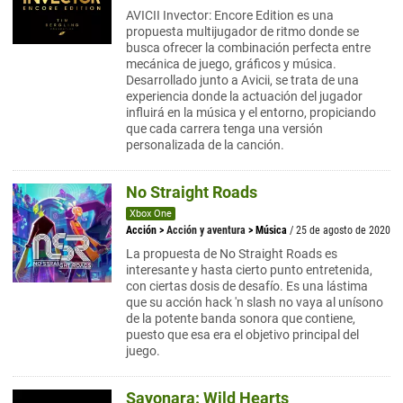
AVICII Invector: Encore Edition es una
propuesta multijugador de ritmo donde se
busca ofrecer la combinación perfecta entre
mecánica de juego, gráficos y música.
Desarrollado junto a Avicii, se trata de una
experiencia donde la actuación del jugador
influirá en la música y el entorno, propiciando
que cada carrera tenga una versión
personalizada de la canción.
No Straight Roads
Xbox One
Acción
>
Acción y aventura
>
Música
/ 25 de agosto de 2020
La propuesta de No Straight Roads es
interesante y hasta cierto punto entretenida,
con ciertas dosis de desafío. Es una lástima
que su acción hack 'n slash no vaya al unísono
de la potente banda sonora que contiene,
puesto que esa era el objetivo principal del
juego.
Sayonara: Wild Hearts