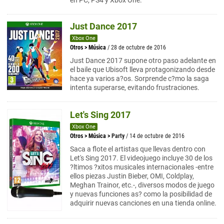
en PC, PS4 y Xbox One.
Just Dance 2017
Xbox One
Otros
>
Música
/ 28 de octubre de 2016
Just Dance 2017 supone otro paso adelante en
el baile que Ubisoft lleva protagonizando desde
hace ya varios a?os. Sorprende c?mo la saga
intenta superarse, evitando frustraciones.
Let's Sing 2017
Xbox One
Otros
>
Música
>
Party
/ 14 de octubre de 2016
Saca a flote el artistas que llevas dentro con
Let's Sing 2017. El videojuego incluye 30 de los
?ltimos ?xitos musicales internacionales -entre
ellos piezas Justin Bieber, OMI, Coldplay,
Meghan Trainor, etc.-, diversos modos de juego
y nuevas funciones as? como la posibilidad de
adquirir nuevas canciones en una tienda online.