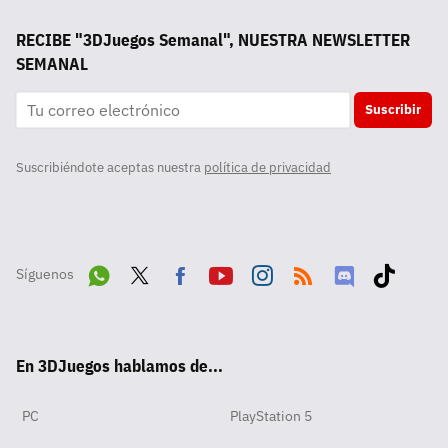
RECIBE "3DJuegos Semanal", NUESTRA NEWSLETTER
SEMANAL
Suscribir
Suscribiéndote aceptas nuestra
política de privacidad
Síguenos
Wha
Twit
Fac
Yout
Inst
RSS
Disc
Tikt
tsA
ter
ebo
ube
agra
ord
ok
En 3DJuegos hablamos de...
pp
ok
m
PC
PlayStation 5