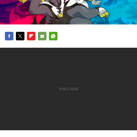
carácter inicial), pero no mayúsculas, espacios, tildes
¿Todavía no tienes cuenta?
o caracteres especiales.
He leído y acepto la
politica de privacidad y
Regístrate gratis
de participación
Registrarse en 3DJuegos
Facebook
Twitter
Flipboard
E-
Whatsapp
mail
El inicio de sesión con Facebook ya no está
disponible, pero puedes seguir usando tu cuenta
de 3DJuegos:
Entra con Google
Recupera tu acceso con Facebook
¿Ya tienes cuenta?
Entra en 3DJuegos