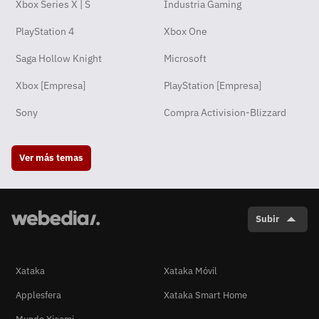
Xbox Series X | S
Industria Gaming
PlayStation 4
Xbox One
Saga Hollow Knight
Microsoft
Xbox [Empresa]
PlayStation [Empresa]
Sony
Compra Activision-Blizzard
Ver más temas
Subir
Xataka
Xataka Móvil
Applesfera
Xataka Smart Home