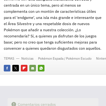
centrada en un único tema, pero al menos se
complementa con un montón de características útiles
para el 'endgame', una isla más grande e interesante que
el Área Silvestre y una respetable dosis de nuevos
Pokémon que añadir a nuestra colección. ¿Lo
recomendaría? Sí, a quienes ya disfrutan de los juegos
base; pero no creo que tenga suficientes mejoras para
convencer a quienes quedaron disgustados con aquellos.
TEMAS
Noticias
Pokémon Espada / Pokémon Escudo
Ninten
Facebook
Twitter
Flipboard
E-
Whatsapp
mail
Comentarios cerrados