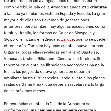
De acuerdo con las averiguaciones de medios externos
como Serebii, la Isla de la Armadura añade
211 criaturas
a las que ya habíamos visto en Espada y Escudo. La gran
mayoría de ellas son Pokémon de generaciones
anteriores, pero también hay algunas excepciones como
Kubfu y Urshifu, las formas de Galar de Slowpoke y
Slowbro, e incluso el legendario
Zarude
, que no se puede
obtener aún. También hay unas cuantas nuevas formas
Gigamax, todas ellas reveladas en tráilers: Blastoise,
Venusaur, Urshifu, Rillaboom, Cinderace e Inteleon. Si
tenemos en cuenta las filtraciones acontecidas hasta la
fecha, los juegos de octava generación deberían
ampliarse hasta 898 especies —todo sujeto a los planes
reales de Game Freak, que deberían revelarse a lo largo
de los próximos meses.
En resumidas cuentas: la Isla de la Armadura se
conforma con
una campaña meramente correcta
y