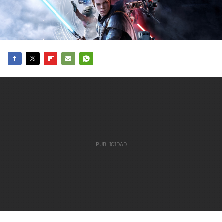
carácter inicial), pero no mayúsculas, espacios, tildes
¿Todavía no tienes cuenta?
o caracteres especiales.
He leído y acepto la
politica de privacidad y
Regístrate gratis
de participación
Registrarse en 3DJuegos
Facebook
Twitter
Flipboard
E-
Whatsapp
mail
El inicio de sesión con Facebook ya no está
disponible, pero puedes seguir usando tu cuenta
de 3DJuegos:
Entra con Google
Recupera tu acceso con Facebook
¿Ya tienes cuenta?
Entra en 3DJuegos