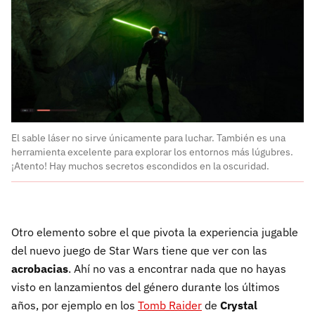
El sable láser no sirve únicamente para luchar. También es una
herramienta excelente para explorar los entornos más lúgubres.
¡Atento! Hay muchos secretos escondidos en la oscuridad.
Otro elemento sobre el que pivota la experiencia jugable
del nuevo juego de Star Wars tiene que ver con las
acrobacias
. Ahí no vas a encontrar nada que no hayas
visto en lanzamientos del género durante los últimos
años, por ejemplo en los
Tomb Raider
de
Crystal