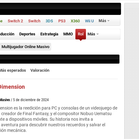
ne
Switch 2
Switch
3DS
PS3
X360
Wii U
Más
ducción
Deportes
Estrategia
MMO
Rol
Más
Multijugador Online Masivo
Más esperados
Valoración
Dimension
 Masivo
/ 5 de diciembre de 2024
sion es la reedición para PC y consolas de un videojuego de
 creador de Final Fantasy, y el compositor Nobuo Uematsu
te a dispositivos móviles. Su historia nos invita a
ventura para descubrir nuestros recuerdos y salvar el
ión mecánica.