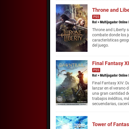
Throne and Libe
PS5
Rol
>
Multijugador Online
Throne and Liberty 
combate donde los j
características geo
del juego.
Final Fantasy X
PS5
Rol
>
Multijugador Online
Final Fantasy XIV: 
lanzar en el verano d
una gran cantidad d
trabajos inéditos, m
secuendarias, cacería
Tower of Fanta