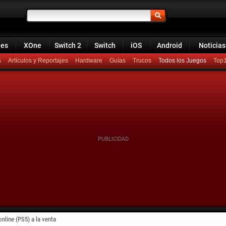
ies
XOne
Switch 2
Switch
iOS
Android
Noticias
s
Artículos y Reportajes
Hardware
Guías
Trucos
Todos los Juegos
Top
ine (PS5) a la venta