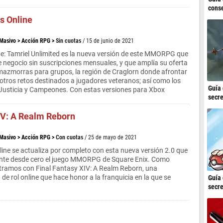
conse
ls Online
 Masivo
>
Acción RPG
>
Sin cuotas
/ 15 de junio de 2021
ine: Tamriel Unlimited es la nueva versión de este MMORPG que
negocio sin suscripciones mensuales, y que amplía su oferta
mazmorras para grupos, la región de Craglorn donde afrontar
 otros retos destinados a jugadores veteranos; así como los
Guía 
Justicia y Campeones. Con estas versiones para Xbox
secre
IV: A Realm Reborn
 Masivo
>
Acción RPG
>
Con cuotas
/ 25 de mayo de 2021
line se actualiza por completo con esta nueva versión 2.0 que
nte desde cero el juego MMORPG de Square Enix. Como
tramos con Final Fantasy XIV: A Realm Reborn, una
de rol online que hace honor a la franquicia en la que se
Guía 
secre