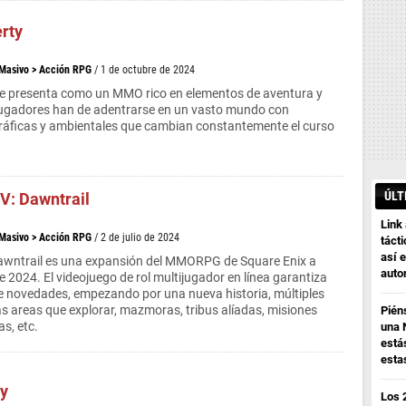
rty
 Masivo
>
Acción RPG
/ 1 de octubre de 2024
se presenta como un MMO rico en elementos de aventura y
ugadores han de adentrarse en un vasto mundo con
gráficas y ambientales que cambian constantemente el curso
ÚLT
IV: Dawntrail
Link
 Masivo
>
Acción RPG
/ 2 de julio de 2024
tácti
así e
Dawntrail es una expansión del MMORPG de Square Enix a
auto
e 2024. El videojuego de rol multijugador en línea garantiza
e novedades, empezando por una nueva historia, múltiples
ás areas que explorar, mazmoras, tribus alíadas, misiones
Pién
s, etc.
una 
está
esta
sy
Los 