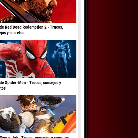
de Red Dead Redemption 2 - Trucos,
jos y secretos
de Spider-Man - Trucos, consejos y
tos
Overwatch - Trucos, consejos y secretos