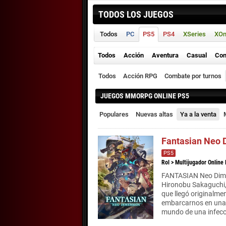
TODOS LOS JUEGOS
Todos
PC
PS5
PS4
XSeries
XO
Todos
Acción
Aventura
Casual
Con
Todos
Acción RPG
Combate por turnos
JUEGOS MMORPG ONLINE PS5
Populares
Nuevas altas
Ya a la venta
Fantasian Neo 
PS5
Rol
>
Multijugador Online
FANTASIAN Neo Dimen
Hironobu Sakaguchi,
que llegó originalmen
embarcarnos en una a
mundo de una infecc