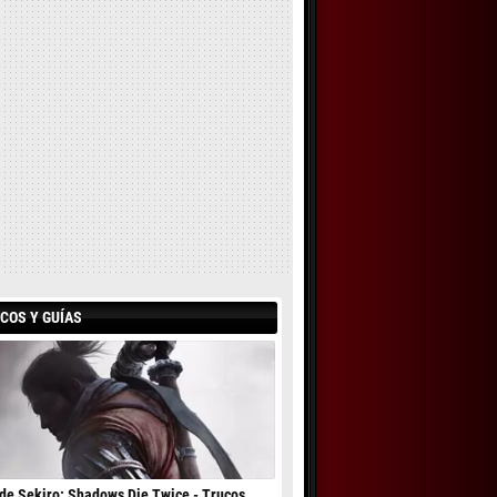
COS Y GUÍAS
de Sekiro: Shadows Die Twice - Trucos,