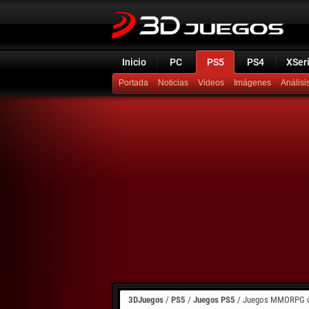
Inicio
PC
PS5
PS4
XSer
Portada
Noticias
Videos
Imágenes
Análisi
3DJuegos
/
PS5
/
Juegos PS5
/
Juegos MMORPG onl