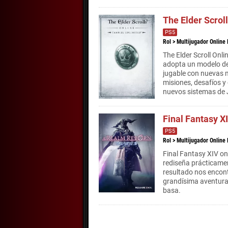
The Elder Scrol
PS5
Rol
>
Multijugador Online
The Elder Scroll Onl
adopta un modelo de 
jugable con nuevas 
misiones, desafíos y
nuevos sistemas de 
Final Fantasy X
PS5
Rol
>
Multijugador Online
Final Fantasy XIV on
rediseña prácticame
resultado nos encon
grandísima aventura 
basa.