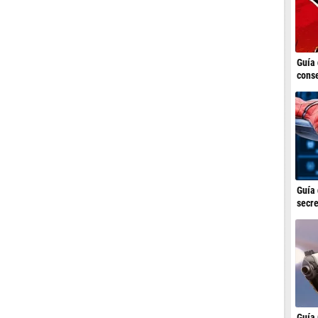
Guía 
conse
Guía 
secre
Guía 