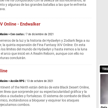
Isle me ha conquistado con la belleza de sus escenarios, la
nto y algunas de las grandes batallas a las que te enfrenta
ava.
IV Online - Endwalker
 Masivo
>
Con cuotas
/ 7 de diciembre de 2021
erreros de la luz y la historia de Hydaelyn y Zodiark llega a su
, la quinta expansión de Fina Fantasy XIV Online. En esta
los límites del mundo de Hydaelyn y hasta iremos a la luna
 el arco que inició en A Realm Reborn, aunque con ello no
nturas concluirán.
TRU
line
 Masivo
>
Acción RPG
/ 13 de octubre de 2021
tinent of the Ninth están detrás de este Black Desert Online,
 en línea que sorprende por su espectacularidad gráfica y la
edios a ciudades y fortalezas. El sistema de combate de Black
ámico, incitándonos a bloquear y esquivar los ataques
 ejecutamos combos.
Guía 