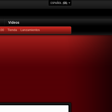
ESPAÑOL (
ES
)
Videos
100
Lanzamientos