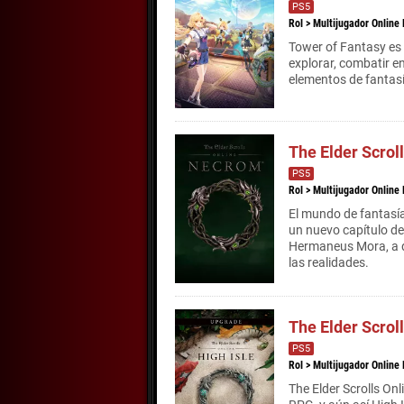
PS5
Rol
>
Multijugador Online
Tower of Fantasy es 
explorar, combatir e
elementos de fantasía
The Elder Scrol
PS5
Rol
>
Multijugador Online
El mundo de fantasía
un nuevo capítulo de
Hermaneus Mora, a d
las realidades.
The Elder Scroll
PS5
Rol
>
Multijugador Online
The Elder Scrolls On