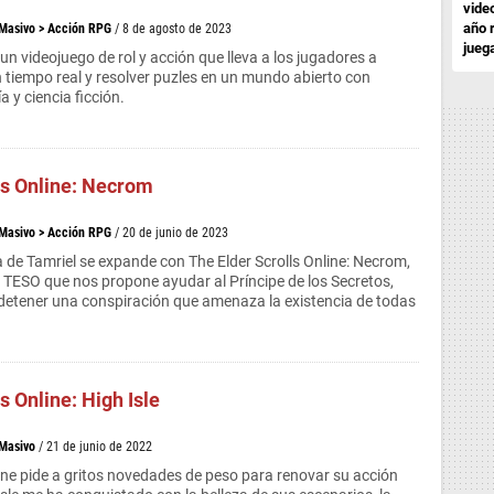
vide
año 
 Masivo
>
Acción RPG
/ 8 de agosto de 2023
jueg
un videojuego de rol y acción que lleva a los jugadores a
n tiempo real y resolver puzles en un mundo abierto con
 y ciencia ficción.
ls Online: Necrom
 Masivo
>
Acción RPG
/ 20 de junio de 2023
 de Tamriel se expande con The Elder Scrolls Online: Necrom,
 TESO que nos propone ayudar al Príncipe de los Secretos,
etener una conspiración que amenaza la existencia de todas
s Online: High Isle
 Masivo
/ 21 de junio de 2022
line pide a gritos novedades de peso para renovar su acción