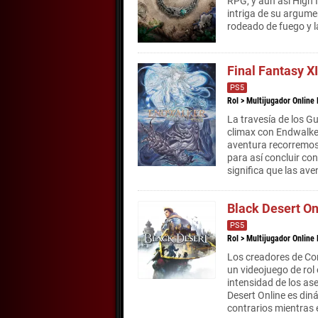
RPG, y aún así High 
intriga de su argume
rodeado de fuego y l
Final Fantasy X
PS5
Rol
>
Multijugador Online
La travesía de los Gu
climax con Endwalker
aventura recorremos 
para así concluir con
significa que las ave
Black Desert On
PS5
Rol
>
Multijugador Online
Los creadores de Con
un videojuego de rol
intensidad de los as
Desert Online es din
contrarios mientras