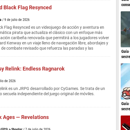
conse
d Black Flag Resynced
a
/ 9 de julio de 2026
ck Flag Resynced es un videojuego de acción y aventura en
ática pirata que actualiza el clásico con un enfoque más
ación caribeña renovada que permitirá a los jugadores volver
ward Kenway en un viaje lleno de navegación libre, abordajes y
a de combate revisado que refuerza las paradas y las
Guía 
secre
sy Relink: Endless Ragnarok
ulio de 2026
elink es un JRPG desarrollado por CyGames. Se trata de un
o secuela independiente del juego original de móviles.
Guía 
secre
 Ages — Revelations
 (FPS)
>
Shooter
/ 7 de julio de 2026