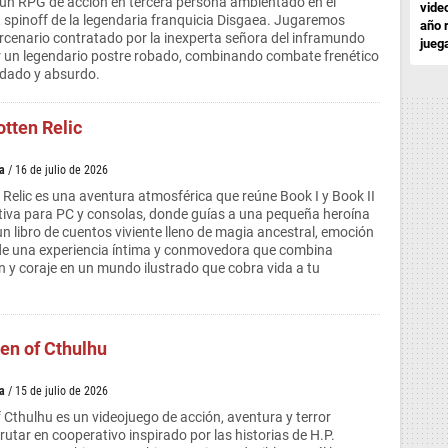
n RPG de acción en tercera persona ambientado en el
vide
 spinoff de la legendaria franquicia Disgaea. Jugaremos
año 
rcenario contratado por la inexperta señora del inframundo
jueg
ar un legendario postre robado, combinando combate frenético
dado y absurdo.
tten Relic
a
/ 16 de julio de 2026
Relic es una aventura atmosférica que reúne Book I y Book II
itiva para PC y consolas, donde guías a una pequeña heroína
un libro de cuentos viviente lleno de magia ancestral, emoción
a de una experiencia íntima y conmovedora que combina
n y coraje en un mundo ilustrado que cobra vida a tu
n of Cthulhu
a
/ 15 de julio de 2026
thulhu es un videojuego de acción, aventura y terror
rutar en cooperativo inspirado por las historias de H.P.