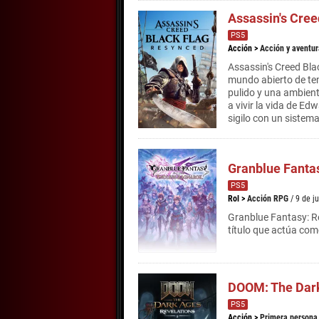
Assassin's Cree
PS5
Acción
>
Acción y aventur
Assassin's Creed Bla
mundo abierto de tem
pulido y una ambient
a vivir la vida de Ed
sigilo con un sistem
Granblue Fanta
PS5
Rol
>
Acción RPG
/ 9 de j
Granblue Fantasy: R
título que actúa com
DOOM: The Dark
PS5
Acción
>
Primera persona