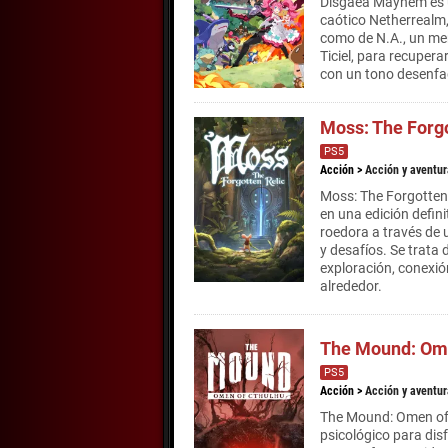
Disgaea Mayhem es u
caótico Netherrealm,
como de N.A., un me
Ticiel, para recuper
con un tono desenfa
Moss: The Forgo
PS5
Acción
>
Acción y aventur
Moss: The Forgotten 
en una edición defin
roedora a través de 
y desafíos. Se trat
exploración, conexió
alrededor.
The Mound: Ome
PS5
Acción
>
Acción y aventur
The Mound: Omen of C
psicológico para disf