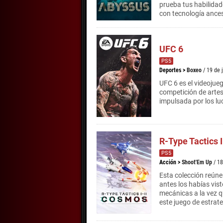
prueba tus habilidad
con tecnología ances
UFC 6
PS5
Deportes
>
Boxeo
/ 19 de 
UFC 6 es el videojueg
competición de arte
impulsada por los l
R-Type Tactics 
PS5
Acción
>
Shoot'Em Up
/ 1
Esta colección reúne
antes los habías vis
mecánicas a la vez q
este juego de estrat