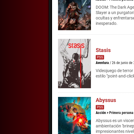
DOOM: The Dark Ages
Slayer a un purgator
ocultas y enfrentars
inesperado.
Stasis
PS5
Aventura
/ 26 de junio de
Videojuego de terror 
estilo "point-and-cli
Abyssus
PS5
Acción
>
Primera persona
Abyssus es un viscer
ambientación 'brine
impresionantes nive