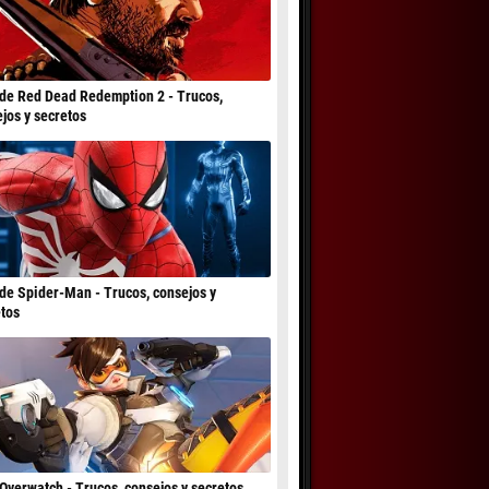
de Red Dead Redemption 2 - Trucos,
jos y secretos
de Spider-Man - Trucos, consejos y
tos
Overwatch - Trucos, consejos y secretos