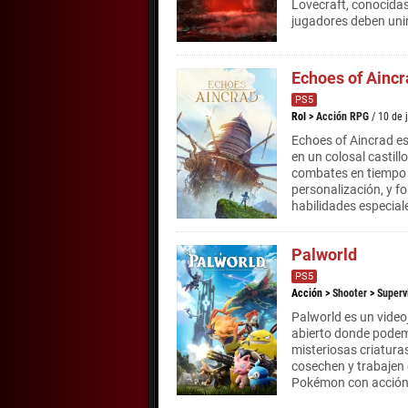
Lovecraft, conocidas
jugadores deben unir
Echoes of Aincr
PS5
Rol
>
Acción RPG
/ 10 de 
Echoes of Aincrad e
en un colosal castill
combates en tiempo r
personalización, y 
habilidades especial
Palworld
PS5
Acción
>
Shooter
>
Superv
Palworld es un vide
abierto donde podemo
misteriosas criatura
cosechen y trabajen 
Pokémon con acción 