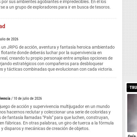
 por sus ambientes agobiantes e impredecibles. En él los
se a un grupo de exploradores para ir en busca de tesoros.
ad
julio de 2026
s un JRPG de acción, aventura y fantasía heroica ambientado
o flotante donde deberás luchar por la supervivencia en
eal, creando tu propio personaje entre amplias opciones de
forjando estratégicos con compañeros para desbloquear
es y tácticas combinadas que evolucionan con cada victoria.
TRU
ivencia
/ 10 de julio de 2026
ojuego de acción y supervivencia multijugador en un mundo
s hacernos reclutar y coleccionar una serie de coloridas y
s de fantasía llamadas "Pals" para que luchen, construyan,
en fábricas. En otras palabras, un giro de tuerca a la fórmula
y disparos y mecánicas de creación de objetos.
Guía 