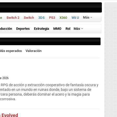
ne
Switch 2
Switch
3DS
PS3
X360
Wii U
Más
ducción
Deportes
Estrategia
MMO
Rol
Más
Más esperados
Valoración
de 2026
n RPG de acción y extracción cooperativo de fantasía oscura y
entado en un mundo en ruinas donde, bajo un sistema de
rcera persona, deberás dominar el acero y la magia para
 corrosiva.
 Evolved