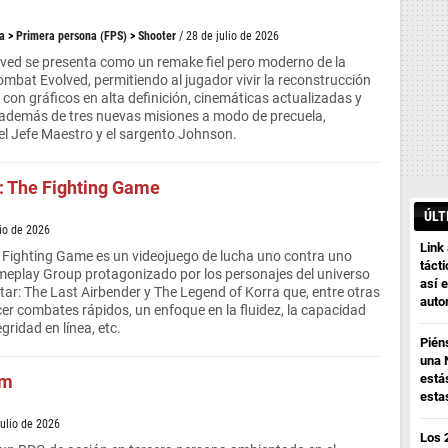
a
>
Primera persona (FPS)
>
Shooter
/ 28 de julio de 2026
ved se presenta como un remake fiel pero moderno de la
bat Evolved, permitiendo al jugador vivir la reconstrucción
al con gráficos en alta definición, cinemáticas actualizadas y
 además de tres nuevas misiones a modo de precuela,
el Jefe Maestro y el sargento Johnson.
: The Fighting Game
ÚLT
lio de 2026
Link
 Fighting Game es un videojuego de lucha uno contra uno
tácti
meplay Group protagonizado por los personajes del universo
así e
ar: The Last Airbender y The Legend of Korra que, entre otras
auto
er combates rápidos, un enfoque en la fluidez, la capacidad
gridad en línea, etc.
Pién
una 
em
está
esta
julio de 2026
Los 