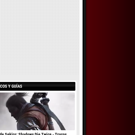
COS Y GUÍAS
de Sekiro: Shadows Die Twice - Trucos,