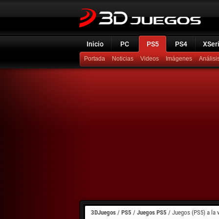
Inicio
PC
PS5
PS4
XSer
Portada
Noticias
Videos
Imágenes
Análisi
3DJuegos
/
PS5
/
Juegos PS5
/
Juegos (PS5) a la 