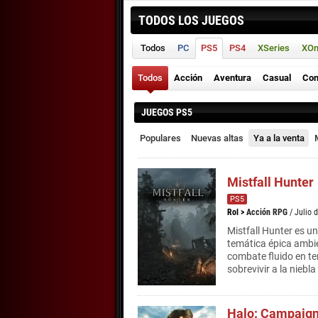
TODOS LOS JUEGOS
Todos
PC
PS5
PS4
XSeries
XO
Todos
Acción
Aventura
Casual
Con
JUEGOS PS5
Populares
Nuevas altas
Ya a la venta
Mistfall Hunter
PS5
Rol
>
Acción RPG
/ Julio 
Mistfall Hunter es u
temática épica ambi
combate fluido en te
sobrevivir a la niebla
Halo: Campaign