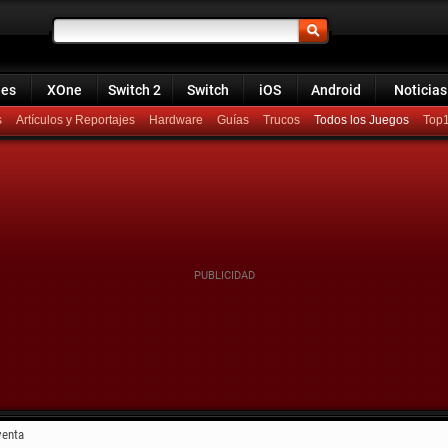
ies
XOne
Switch 2
Switch
iOS
Android
Noticias
s
Artículos y Reportajes
Hardware
Guías
Trucos
Todos los Juegos
Top
venta