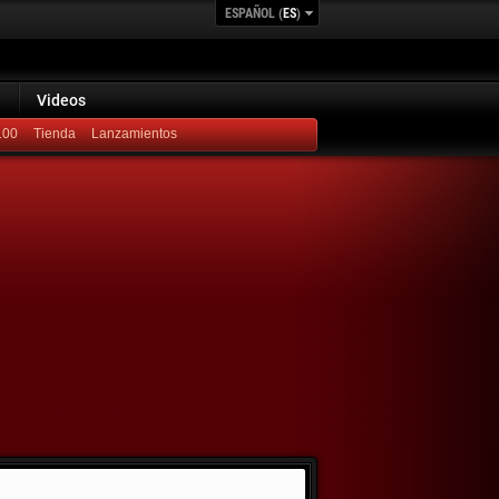
ESPAÑOL (
ES
)
Videos
100
Lanzamientos