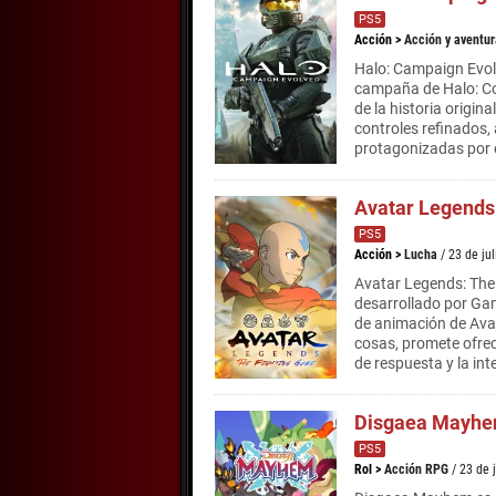
PS5
Acción
>
Acción y aventur
Halo: Campaign Evol
campaña de Halo: Com
de la historia origin
controles refinados,
protagonizadas por 
Avatar Legends
PS5
Acción
>
Lucha
/ 23 de ju
Avatar Legends: The
desarrollado por Ga
de animación de Avat
cosas, promete ofrec
de respuesta y la inte
Disgaea Mayh
PS5
Rol
>
Acción RPG
/ 23 de 