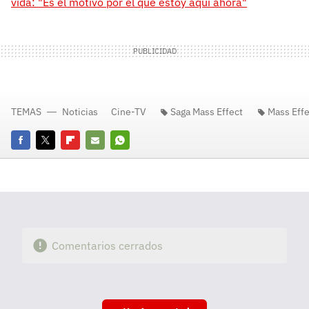
vida: "Es el motivo por el que estoy aquí ahora"
TEMAS
Noticias
Cine-TV
Saga Mass Effect
Mass Effe
Facebook
Twitter
Flipboard
E-
Whatsapp
mail
Comentarios cerrados