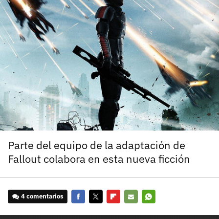
carácter inicial), pero no mayúsculas, espacios, tildes
¿Todavía no tienes cuenta?
o caracteres especiales.
He leído y acepto la
politica de privacidad y
Regístrate gratis
de participación
Registrarse en 3DJuegos
El inicio de sesión con Facebook ya no está
disponible, pero puedes seguir usando tu cuenta
de 3DJuegos:
Entra con Google
Recupera tu acceso con Facebook
Parte del equipo de la adaptación de
Fallout colabora en esta nueva ficción
¿Ya tienes cuenta?
Entra en 3DJuegos
4 comentarios
Facebook
Twitter
Flipboard
E-
Whatsapp