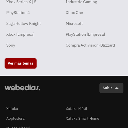
Xbox Series X | S
Industria Gaming
PlayStation 4
Xbox One
Saga Hollow Knight
Microsoft
Xbox [Empresa]
PlayStation [Empresa]
Sony
Compra Activision-Blizzard
Ver más temas
Subir
Xataka
Xataka Móvil
Applesfera
Xataka Smart Home