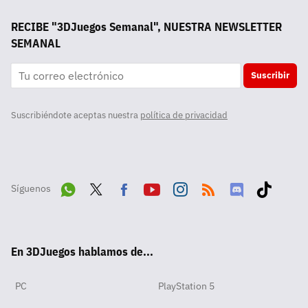
RECIBE "3DJuegos Semanal", NUESTRA NEWSLETTER
SEMANAL
Suscribir
Suscribiéndote aceptas nuestra
política de privacidad
Síguenos
Wha
Twit
Fac
Yout
Inst
RSS
Disc
Tikt
tsA
ter
ebo
ube
agra
ord
ok
En 3DJuegos hablamos de...
pp
ok
m
PC
PlayStation 5