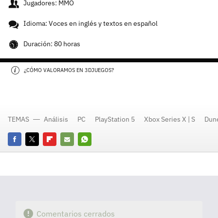
Jugadores: MMO
Idioma: Voces en inglés y textos en español
Duración: 80 horas
¿CÓMO VALORAMOS EN 3DJUEGOS?
TEMAS
Análisis
PC
PlayStation 5
Xbox Series X | S
Dun
Facebook
Twitter
Flipboard
E-
Whatsapp
mail
Comentarios cerrados