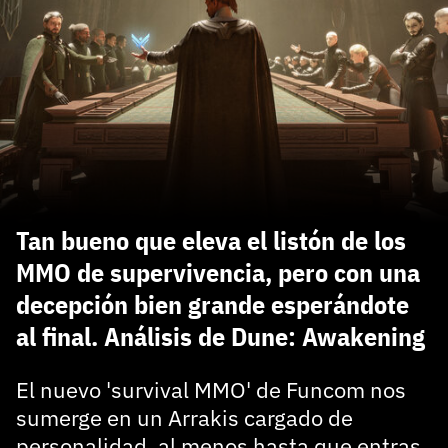
carácter inicial), pero no mayúsculas, espacios, tildes
¿Todavía no tienes cuenta?
o caracteres especiales.
He leído y acepto la
politica de privacidad y
Regístrate gratis
de participación
Registrarse en 3DJuegos
El inicio de sesión con Facebook ya no está
disponible, pero puedes seguir usando tu cuenta
de 3DJuegos:
Entra con Google
Tan bueno que eleva el listón de los
Recupera tu acceso con Facebook
MMO de supervivencia, pero con una
decepción bien grande esperándote
¿Ya tienes cuenta?
al final. Análisis de Dune: Awakening
Entra en 3DJuegos
El nuevo 'survival MMO' de Funcom nos
sumerge en un Arrakis cargado de
personalidad, al menos hasta que entras