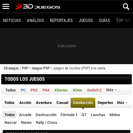
NOTICIAS
ANÁLISIS
REPORTAJES
JUEGOS
GUÍAS
TOP 100
3DJuegos
/
PSP
/
Juegos PSP
/
Juegos de Coches (PSP) a la venta
TODOS LOS JUEGOS
Todos
PC
PS5
PS4
XSeries
XOne
Switch 2
Más
Todos
Acción
Aventura
Casual
Conducción
Deportes
Más
Todos
Arcade
Destrucción
Fórmula 1
GT
Lanchas
Motos
Nascar
Naves
Rally / Cross