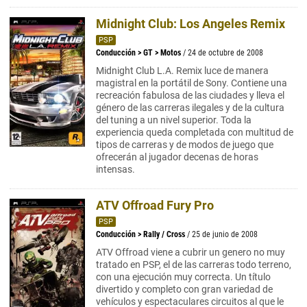
Midnight Club: Los Angeles Remix
PSP
Conducción
>
GT
>
Motos
/ 24 de octubre de 2008
Midnight Club L.A. Remix luce de manera
magistral en la portátil de Sony. Contiene una
recreación fabulosa de las ciudades y lleva el
género de las carreras ilegales y de la cultura
del tuning a un nivel superior. Toda la
experiencia queda completada con multitud de
tipos de carreras y de modos de juego que
ofrecerán al jugador decenas de horas
intensas.
ATV Offroad Fury Pro
PSP
Conducción
>
Rally / Cross
/ 25 de junio de 2008
ATV Offroad viene a cubrir un genero no muy
tratado en PSP, el de las carreras todo terreno,
con una ejecución muy correcta. Un título
divertido y completo con gran variedad de
vehículos y espectaculares circuitos al que le