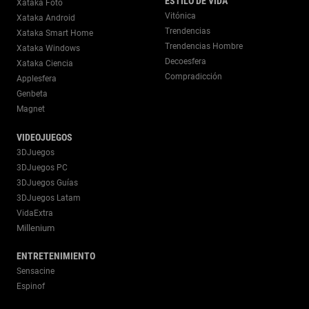
ESTILO DE VIDA
Xataka Foto
Vitónica
Xataka Android
Trendencias
Xataka Smart Home
Trendencias Hombre
Xataka Windows
Decoesfera
Xataka Ciencia
Compradicción
Applesfera
Genbeta
Magnet
VIDEOJUEGOS
3DJuegos
3DJuegos PC
3DJuegos Guías
3DJuegos Latam
VidaExtra
Millenium
ENTRETENIMIENTO
Sensacine
Espinof