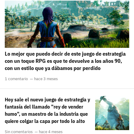
carácter inicial), pero no mayúsculas, espacios, tildes
¿Todavía no tienes cuenta?
o caracteres especiales.
He leído y acepto la
politica de privacidad y
Regístrate gratis
de participación
Registrarse en 3DJuegos
Lo mejor que puedo decir de este juego de estrategia
El inicio de sesión con Facebook ya no está
con un toque RPG es que te devuelve a los años 90,
disponible, pero puedes seguir usando tu cuenta
con un estilo que ya dábamos por perdido
de 3DJuegos:
Entra con Google
Recupera tu acceso con Facebook
1 comentario
hace 3 meses
¿Ya tienes cuenta?
Hoy sale el nuevo juego de estrategia y
fantasía del llamado "rey de vender
humo", un maestro de la industria que
Entra en 3DJuegos
quiere colgar la capa por todo lo alto
Sin comentarios
hace 4 meses