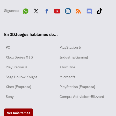
Síguenos
Wha
Twit
Fac
Yout
Inst
RSS
Disc
Tikt
tsA
ter
ebo
ube
agra
ord
ok
En 3DJuegos hablamos de...
pp
ok
m
PC
PlayStation 5
Xbox Series X | S
Industria Gaming
PlayStation 4
Xbox One
Saga Hollow Knight
Microsoft
Xbox [Empresa]
PlayStation [Empresa]
Sony
Compra Activision-Blizzard
Ver más temas