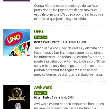
Conga Master es un videojuego de car?cter
party donde los jugadores deben mover el
esqueleto en una b?squeda por crear la conga
m?s ?pica que jam?s haya existido.
UNO
Xbox One
Otros
>
Puzle
>
Party
/ 16 de agosto de 2016
Juega al clásico juego de cartas y disfruta con
tus amigos y familia: juega según los colores o
los números y usa todas tus cartas favoritas, o
ponte a prueba con el torneo. El clásico UNO se
convierte en un videojuego donde los usuarios
podrán personar las reglas y así descubrir
nuevas formas de disfrutar del título de mesa.
Awkward
Xbox One
Otros
>
Party
/ 5 de junio de 2018
Awkward es una curiosa propuesta basada en
un legendario juego de cartas prohibido a