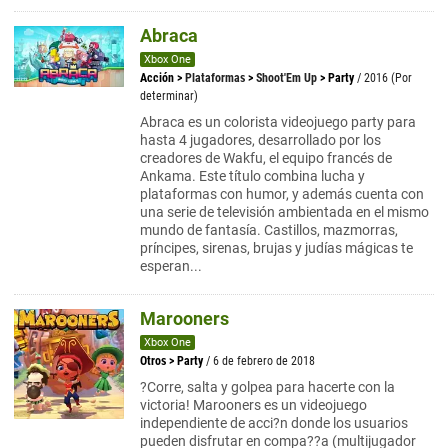
Abraca
Xbox One
Acción
>
Plataformas
>
Shoot'Em Up
>
Party
/ 2016 (Por
determinar)
Abraca es un colorista videojuego party para
hasta 4 jugadores, desarrollado por los
creadores de Wakfu, el equipo francés de
Ankama. Este título combina lucha y
plataformas con humor, y además cuenta con
una serie de televisión ambientada en el mismo
mundo de fantasía. Castillos, mazmorras,
príncipes, sirenas, brujas y judías mágicas te
esperan...
Marooners
Xbox One
Otros
>
Party
/ 6 de febrero de 2018
?Corre, salta y golpea para hacerte con la
victoria! Marooners es un videojuego
independiente de acci?n donde los usuarios
pueden disfrutar en compa??a (multijugador