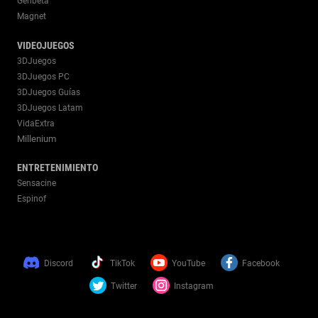
Genbeta
Magnet
VIDEOJUEGOS
3DJuegos
3DJuegos PC
3DJuegos Guías
3DJuegos Latam
VidaExtra
Millenium
ENTRETENIMIENTO
Sensacine
Espinof
Discord
TikTok
YouTube
Facebook
Twitter
Instagram