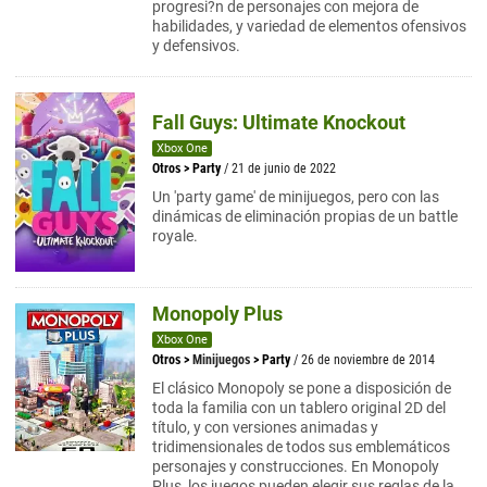
progresi?n de personajes con mejora de
habilidades, y variedad de elementos ofensivos
y defensivos.
Fall Guys: Ultimate Knockout
Xbox One
Otros
>
Party
/ 21 de junio de 2022
Un 'party game' de minijuegos, pero con las
dinámicas de eliminación propias de un battle
royale.
Monopoly Plus
Xbox One
Otros
>
Minijuegos
>
Party
/ 26 de noviembre de 2014
El clásico Monopoly se pone a disposición de
toda la familia con un tablero original 2D del
título, y con versiones animadas y
tridimensionales de todos sus emblemáticos
personajes y construcciones. En Monopoly
Plus, los juegos pueden elegir sus reglas de la