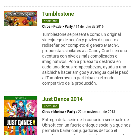
Tumblestone
Xbox One
Otros
>
Puzle
>
Party
/ 14 de julio de 2016
Tumblestone se presenta como un original
videojuego de acción y puzles dispuesto a
rediseñar por completo el género Match-3,
propuestas similares a a Candy Crush, en una
aventura con niveles más complicados e
imaginativos. Pon a prueba tu destreza en
cada uno de sus rompecabezas, ayuda a una
salchicha hacer amigos y averigua qué le pasó
al Tumblecrown, o participa en el modo
competitivo de la producción.
Just Dance 2014
Xbox One
Otros
>
Música
>
Party
/ 22 de noviembre de 2013
Entrega de la serie de la conocida serie baile de
Ubisoft con un fuerte enfoque social ya que nos
permitirá bailar con jugadores de todo el