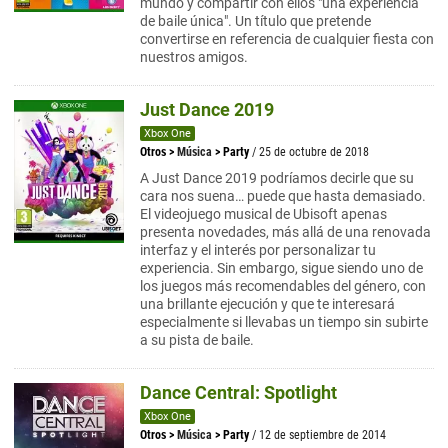
mundo y compartir con ellos "una experiencia
de baile única". Un título que pretende
convertirse en referencia de cualquier fiesta con
nuestros amigos.
Just Dance 2019
Xbox One
Otros
>
Música
>
Party
/ 25 de octubre de 2018
A Just Dance 2019 podríamos decirle que su
cara nos suena… puede que hasta demasiado.
El videojuego musical de Ubisoft apenas
presenta novedades, más allá de una renovada
interfaz y el interés por personalizar tu
experiencia. Sin embargo, sigue siendo uno de
los juegos más recomendables del género, con
una brillante ejecución y que te interesará
especialmente si llevabas un tiempo sin subirte
a su pista de baile.
Dance Central: Spotlight
Xbox One
Otros
>
Música
>
Party
/ 12 de septiembre de 2014