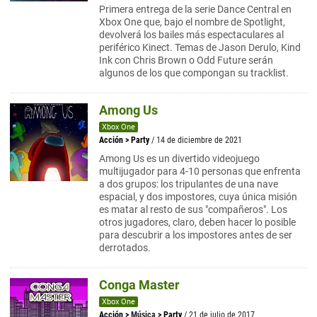
Primera entrega de la serie Dance Central en
Xbox One que, bajo el nombre de Spotlight,
devolverá los bailes más espectaculares al
periférico Kinect. Temas de Jason Derulo, Kind
Ink con Chris Brown o Odd Future serán
algunos de los que compongan su tracklist.
Among Us
Xbox One
Acción
>
Party
/ 14 de diciembre de 2021
Among Us es un divertido videojuego
multijugador para 4-10 personas que enfrenta
a dos grupos: los tripulantes de una nave
espacial, y dos impostores, cuya única misión
es matar al resto de sus "compañeros". Los
otros jugadores, claro, deben hacer lo posible
para descubrir a los impostores antes de ser
derrotados.
Conga Master
Xbox One
Acción
>
Música
>
Party
/ 21 de julio de 2017