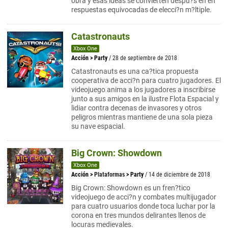
obra y esas ideas se convierten despu?s en en
respuestas equivocadas de elecci?n m?ltiple.
Catastronauts
Xbox One
Acción
>
Party
/ 28 de septiembre de 2018
Catastronauts es una ca?tica propuesta
cooperativa de acci?n para cuatro jugadores. El
videojuego anima a los jugadores a inscribirse
junto a sus amigos en la ilustre Flota Espacial y
lidiar contra decenas de invasores y otros
peligros mientras mantiene de una sola pieza
su nave espacial.
Big Crown: Showdown
Xbox One
Acción
>
Plataformas
>
Party
/ 14 de diciembre de 2018
Big Crown: Showdown es un fren?tico
videojuego de acci?n y combates multijugador
para cuatro usuarios donde toca luchar por la
corona en tres mundos delirantes llenos de
locuras medievales.