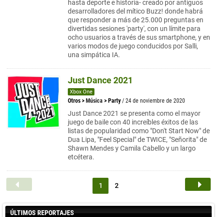
hasta deporte e historia- creado por antiguos
desarrolladores del mítico Buzz! donde habrá
que responder a más de 25.000 preguntas en
divertidas sesiones 'party', con un límite para
ocho usuarios a través de sus smartphone, y en
varios modos de juego conducidos por Salli,
una simpática IA.
Just Dance 2021
Xbox One
Otros
>
Música
>
Party
/ 24 de noviembre de 2020
Just Dance 2021 se presenta como el mayor
juego de baile con 40 increíbles éxitos de las
listas de popularidad como "Don't Start Now" de
Dua Lipa, "Feel Special" de TWICE, "Señorita" de
Shawn Mendes y Camila Cabello y un largo
etcétera.
1
2
ÚLTIMOS REPORTAJES