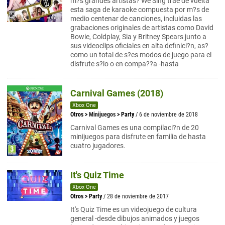
m?s grandes artistas? We Sing trae de vuelta
esta saga de karaoke compuesta por m?s de
medio centenar de canciones, incluidas las
grabaciones originales de artistas como David
Bowie, Coldplay, Sia y Britney Spears junto a
sus videoclips oficiales en alta definici?n, as?
como un total de s?es modos de juego para el
disfrute s?lo o en compa??a -hasta
Carnival Games (2018)
Xbox One
Otros
>
Minijuegos
>
Party
/ 6 de noviembre de 2018
Carnival Games es una compilaci?n de 20
minijuegos para disfrute en familia de hasta
cuatro jugadores.
It's Quiz Time
Xbox One
Otros
>
Party
/ 28 de noviembre de 2017
It's Quiz Time es un videojuego de cultura
general -desde dibujos animados y juegos