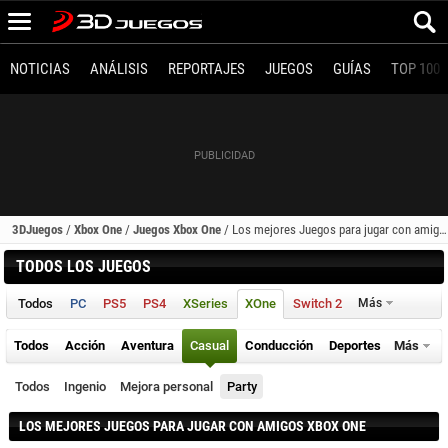
NOTICIAS
ANÁLISIS
REPORTAJES
JUEGOS
GUÍAS
TOP 100
3DJuegos
/
Xbox One
/
Juegos Xbox One
/
Los mejores Juegos para jugar con amigos (Xbox One)
TODOS LOS JUEGOS
Todos
PC
PS5
PS4
XSeries
XOne
Switch 2
Más
Todos
Acción
Aventura
Casual
Conducción
Deportes
Más
Todos
Ingenio
Mejora personal
Party
LOS MEJORES JUEGOS PARA JUGAR CON AMIGOS XBOX ONE