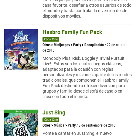
casa favorita, desafiar a otros usuarios de todo
el mundo y hasta controlar la diversión desde
dispositivos móviles.
Hasbro Family Fun Pack
Xbox One
Otros
>
Minijuegos
>
Party
>
Recopilación
/ 22 de octubre
de 2015
Monopoly Plus, Risk, Boggle y Trivial Pursuit
Live!. Estos son los cuatro juegos clásicos,
adaptados para la ocasión con reglas
personalizables y misiones aparte de los modos
tradicionales, que componen el Hasbro Family
Fun Pack destinado a ofrecer diversión para
grupos y familia desde el sofá de casa o en
línea con todo el mundo.
Just Sing
Xbox One
Otros
>
Música
>
Party
/ 8 de septiembre de 2016
Ponte a cantar en Just Sing, el nuevo