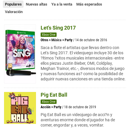
Populares
Nuevas altas
Ya a la venta
Más esperados
Valoración
Let's Sing 2017
Xbox One
Otros
>
Música
>
Party
/ 14 de octubre de 2016
Saca a flote el artistas que llevas dentro con
Let's Sing 2017. El videojuego incluye 30 de los
?ltimos ?xitos musicales internacionales -entre
ellos piezas Justin Bieber, OMI, Coldplay,
Meghan Trainor, etc.-, diversos modos de juego
y nuevas funciones as? como la posibilidad de
adquirir nuevas canciones en una tienda online.
Pig Eat Ball
Xbox One
Acción
>
Party
/ 18 de octubre de 2019
Pig Eat Ball es un videojuego de acci?n y
aventuras enorme donde el jugador ha de
comer, engordar y, a veces, vomitar.