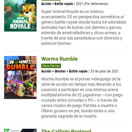
Acción
>
Battle royale
/ 2021 (Por determinar)
Super Animal Royale es un intenso
acercamiento 2D en perspectiva isométirca al
género battle royale donde hasta 64 adorables
animales han de luchar con dientes y garras,
además de ametralladoras y otras armas, a
través de una isla paradisíaca con diversos y
exóticos biomas.
Worms Rumble
Xbox Series
Acción
>
Shooter
>
Battle royale
/ 23 de junio de 2021
Worms Rumble es el primer videojuego de la
serie de acción en tiempo real, llevando a los
usuarios a participar en una intensa arena
multiplataforma de 32 jugadores —con juego
cruzado entre consolas y PC— a través de
varios modos de juego Partida a muerte o
Último gusano en pie, donde estás a una
granada sagrada de la muerte.
The Callisto Protocol