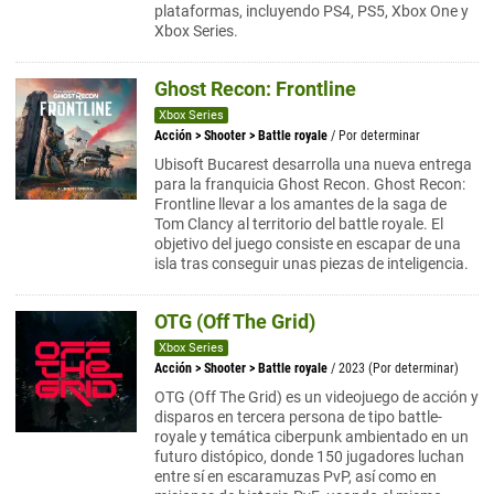
plataformas, incluyendo PS4, PS5, Xbox One y
Xbox Series.
Ghost Recon: Frontline
Xbox Series
Acción
>
Shooter
>
Battle royale
/ Por determinar
Ubisoft Bucarest desarrolla una nueva entrega
para la franquicia Ghost Recon. Ghost Recon:
Frontline llevar a los amantes de la saga de
Tom Clancy al territorio del battle royale. El
objetivo del juego consiste en escapar de una
isla tras conseguir unas piezas de inteligencia.
OTG (Off The Grid)
Xbox Series
Acción
>
Shooter
>
Battle royale
/ 2023 (Por determinar)
OTG (Off The Grid) es un videojuego de acción y
disparos en tercera persona de tipo battle-
royale y temática ciberpunk ambientado en un
futuro distópico, donde 150 jugadores luchan
entre sí en escaramuzas PvP, así como en