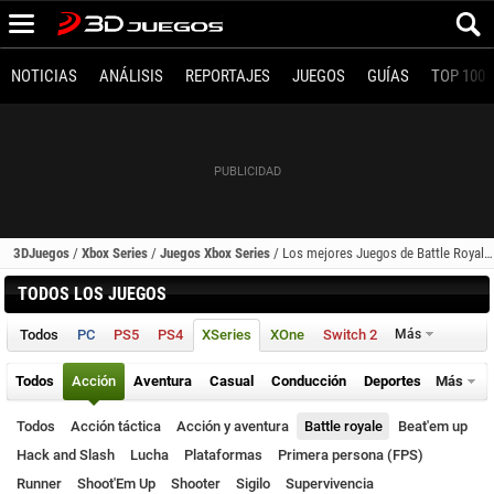
NOTICIAS
ANÁLISIS
REPORTAJES
JUEGOS
GUÍAS
TOP 100
3DJuegos
/
Xbox Series
/
Juegos Xbox Series
/
Los mejores Juegos de Battle Royale (Xbox Series)
TODOS LOS JUEGOS
Todos
PC
PS5
PS4
XSeries
XOne
Switch 2
Más
Todos
Acción
Aventura
Casual
Conducción
Deportes
Más
Todos
Acción táctica
Acción y aventura
Battle royale
Beat'em up
Hack and Slash
Lucha
Plataformas
Primera persona (FPS)
Runner
Shoot'Em Up
Shooter
Sigilo
Supervivencia