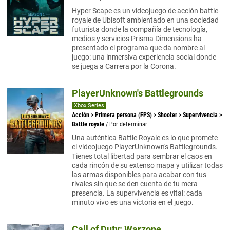
Hyper Scape es un videojuego de acción battle-
royale de Ubisoft ambientado en una sociedad
futurista donde la compañía de tecnología,
medios y servicios Prisma Dimensions ha
presentado el programa que da nombre al
juego: una inmersiva experiencia social donde
se juega a Carrera por la Corona.
PlayerUnknown's Battlegrounds
Xbox Series
Acción
>
Primera persona (FPS)
>
Shooter
>
Supervivencia
>
Battle royale
/ Por determinar
Una auténtica Battle Royale es lo que promete
el videojuego PlayerUnknown's Battlegrounds.
Tienes total libertad para sembrar el caos en
cada rincón de su extenso mapa y utilizar todas
las armas disponibles para acabar con tus
rivales sin que se den cuenta de tu mera
presencia. La supervivencia es vital: cada
minuto vivo es una victoria en el juego.
Call of Duty: Warzone