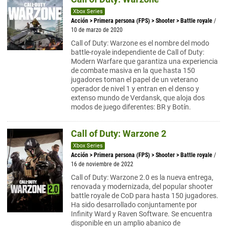
Xbox Series
Acción
>
Primera persona (FPS)
>
Shooter
>
Battle royale
/
10 de marzo de 2020
Call of Duty: Warzone es el nombre del modo
battle-royale independiente de Call of Duty:
Modern Warfare que garantiza una experiencia
de combate masiva en la que hasta 150
jugadores toman el papel de un veterano
operador de nivel 1 y entran en el denso y
extenso mundo de Verdansk, que aloja dos
modos de juego diferentes: BR y Botín.
Call of Duty: Warzone 2
Xbox Series
Acción
>
Primera persona (FPS)
>
Shooter
>
Battle royale
/
16 de noviembre de 2022
Call of Duty: Warzone 2.0 es la nueva entrega,
renovada y modernizada, del popular shooter
battle royale de CoD para hasta 150 jugadores.
Ha sido desarrollado conjuntamente por
Infinity Ward y Raven Software. Se encuentra
disponible en un amplio abanico de