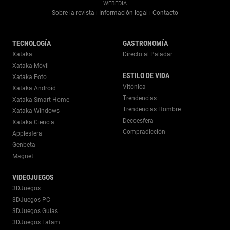
WEBEDIA
Sobre la revista
Información legal
Contacto
|
|
TECNOLOGÍA
GASTRONOMÍA
Xataka
Directo al Paladar
Xataka Móvil
ESTILO DE VIDA
Xataka Foto
Vitónica
Xataka Android
Trendencias
Xataka Smart Home
Trendencias Hombre
Xataka Windows
Decoesfera
Xataka Ciencia
Compradicción
Applesfera
Genbeta
Magnet
VIDEOJUEGOS
3DJuegos
3DJuegos PC
3DJuegos Guías
3DJuegos Latam