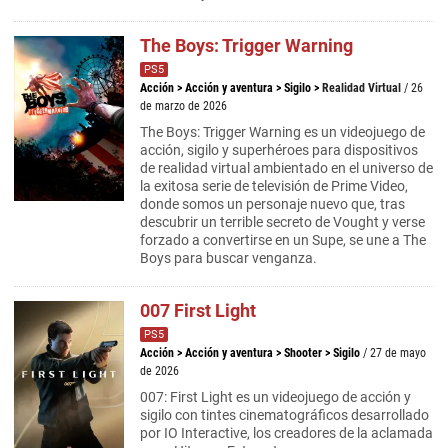
The Boys: Trigger Warning
PS5
Acción
>
Acción y aventura
>
Sigilo
>
Realidad Virtual
/ 26
de marzo de 2026
The Boys: Trigger Warning es un videojuego de
acción, sigilo y superhéroes para dispositivos
de realidad virtual ambientado en el universo de
la exitosa serie de televisión de Prime Video,
donde somos un personaje nuevo que, tras
descubrir un terrible secreto de Vought y verse
forzado a convertirse en un Supe, se une a The
Boys para buscar venganza.
007 First Light
PS5
Acción
>
Acción y aventura
>
Shooter
>
Sigilo
/ 27 de mayo
de 2026
007: First Light es un videojuego de acción y
sigilo con tintes cinematográficos desarrollado
por IO Interactive, los creadores de la aclamada