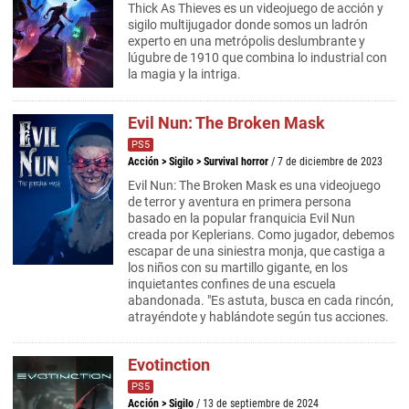
Thick As Thieves es un videojuego de acción y
sigilo multijugador donde somos un ladrón
experto en una metrópolis deslumbrante y
lúgubre de 1910 que combina lo industrial con
la magia y la intriga.
Evil Nun: The Broken Mask
PS5
Acción
>
Sigilo
>
Survival horror
/ 7 de diciembre de 2023
Evil Nun: The Broken Mask es una videojuego
de terror y aventura en primera persona
basado en la popular franquicia Evil Nun
creada por Keplerians. Como jugador, debemos
escapar de una siniestra monja, que castiga a
los niños con su martillo gigante, en los
inquietantes confines de una escuela
abandonada. "Es astuta, busca en cada rincón,
atrayéndote y hablándote según tus acciones.
Evotinction
PS5
Acción
>
Sigilo
/ 13 de septiembre de 2024