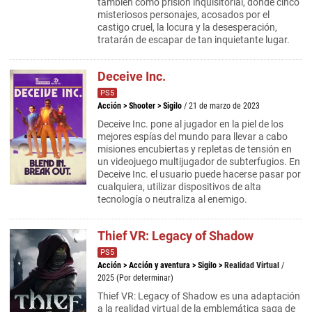
también como prisión inquisitorial, donde cinco
misteriosos personajes, acosados por el
castigo cruel, la locura y la desesperación,
tratarán de escapar de tan inquietante lugar.
Deceive Inc.
PS5
Acción
>
Shooter
>
Sigilo
/ 21 de marzo de 2023
Deceive Inc. pone al jugador en la piel de los
mejores espías del mundo para llevar a cabo
misiones encubiertas y repletas de tensión en
un videojuego multijugador de subterfugios. En
Deceive Inc. el usuario puede hacerse pasar por
cualquiera, utilizar dispositivos de alta
tecnología o neutraliza al enemigo.
Thief VR: Legacy of Shadow
PS5
Acción
>
Acción y aventura
>
Sigilo
>
Realidad Virtual
/
2025 (Por determinar)
Thief VR: Legacy of Shadow es una adaptación
a la realidad virtual de la emblemática saga de