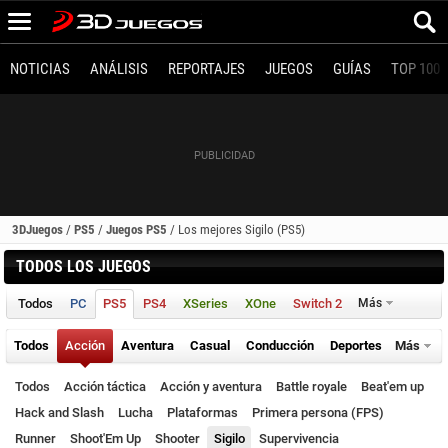
NOTICIAS
ANÁLISIS
REPORTAJES
JUEGOS
GUÍAS
TOP 100
3DJuegos
/
PS5
/
Juegos PS5
/
Los mejores Sigilo (PS5)
TODOS LOS JUEGOS
Todos
PC
PS5
PS4
XSeries
XOne
Switch 2
Más
Todos
Acción
Aventura
Casual
Conducción
Deportes
Más
Todos
Acción táctica
Acción y aventura
Battle royale
Beat'em up
Hack and Slash
Lucha
Plataformas
Primera persona (FPS)
Runner
Shoot'Em Up
Shooter
Sigilo
Supervivencia