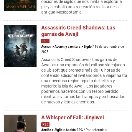
opciones de sigilo que nos invita a explorar a
pie y a caballo una recreación realista de la
antigua Mesopotamia.
Assassin's Creed Shadows: Las
garras de Awaji
PS5
Acción
>
Acción y aventura
>
Sigilo
/ 16 de septiembre de
2025
Assassin's Creed Shadows - Las garras de
Awaji es una expansión del exitoso videojuego
de Ubisoft que promete más de 10 horas de
contenido adicional invitándonos a viajar hasta
una novedosa región repleta de belleza y
misterio: la isla de Awaji. Los jugadores
podremos hacernos con un tesoro perdido
mientras evitamos las trampas y emboscadas
de nuevos y letales enemigos.
A Whisper of Fall: Jinyiwei
PS5
Acción
>
Sigilo
>
Acción RPG
/ Por determinar