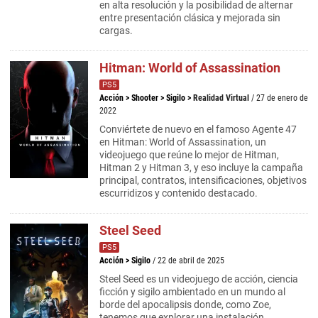
en alta resolución y la posibilidad de alternar
entre presentación clásica y mejorada sin
cargas.
Hitman: World of Assassination
PS5
Acción
>
Shooter
>
Sigilo
>
Realidad Virtual
/ 27 de enero de
2022
Conviértete de nuevo en el famoso Agente 47
en Hitman: World of Assassination, un
videojuego que reúne lo mejor de Hitman,
Hitman 2 y Hitman 3, y eso incluye la campaña
principal, contratos, intensificaciones, objetivos
escurridizos y contenido destacado.
Steel Seed
PS5
Acción
>
Sigilo
/ 22 de abril de 2025
Steel Seed es un videojuego de acción, ciencia
ficción y sigilo ambientado en un mundo al
borde del apocalipsis donde, como Zoe,
tenemos que explorar una instalación