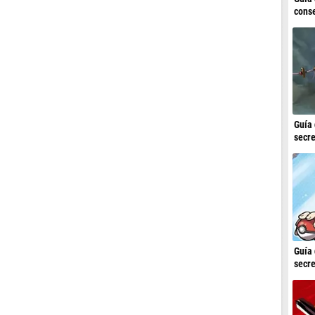
conse
Guía 
secre
Guía 
secre