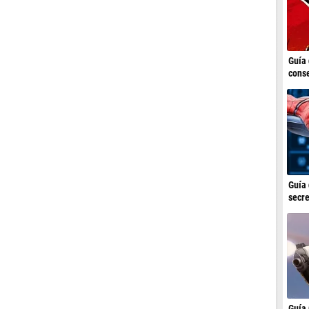
Guía 
conse
Guía 
secre
Guía 