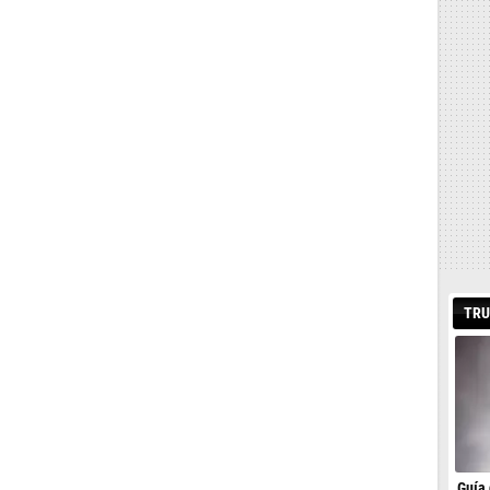
TRU
Guía 