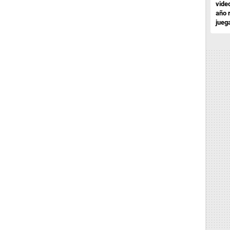
vide
año 
jueg