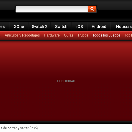
ies
XOne
Switch 2
Switch
iOS
Android
Noticias
s
Artículos y Reportajes
Hardware
Guías
Trucos
Todos los Juegos
Top
 de correr y saltar (PS5)