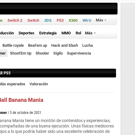
ne
Switch 2
Switch
3DS
PS3
X360
Wii U
Más
ducción
Deportes
Estrategia
MMO
Rol
Más
Battle royale
Beat'em up
Hack and Slash
Lucha
ner
Shoot'Em Up
Shooter
Sigilo
Supervivencia
AR PS5
Más esperados
Valoración
all Banana Mania
nner
/ 5 de octubre de 2021
anana Mania tiene un montón de contenidos y experiencias,
acompañadas de una buena ejecución. Unas físicas mediocres
ejos a lo que podría haber sido una excelente celebración de