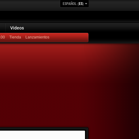
ESPAÑOL (
ES
)
Videos
100
Lanzamientos