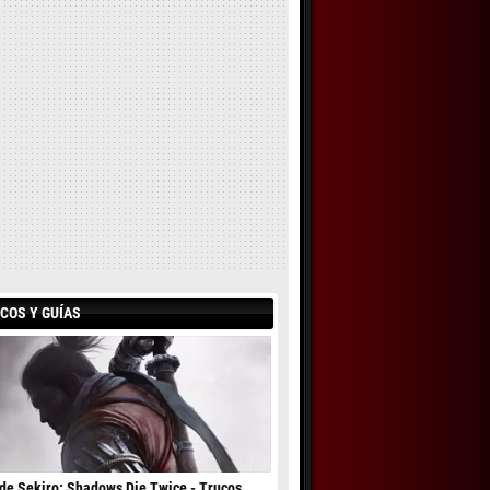
COS Y GUÍAS
de Sekiro: Shadows Die Twice - Trucos,