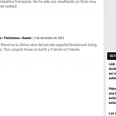
simpática franquicia. No ha sido así, resultando un título muy
 de calidad.
a
>
Plataformas
>
Runner
/ 5 de diciembre de 2023
Blood es la última obra del estudio español Brainwash Gang,
, The Longest Road on Earth y Friends vs Friends.
ÚLT
Link
tácti
así e
auto
Pién
una 
está
esta
Los 