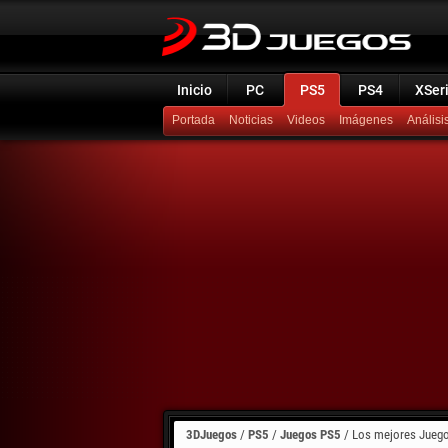
Inicio
PC
PS5
PS4
XSer
Portada
Noticias
Videos
Imágenes
Análisi
3DJuegos
/
PS5
/
Juegos PS5
/
Los mejores Juegos