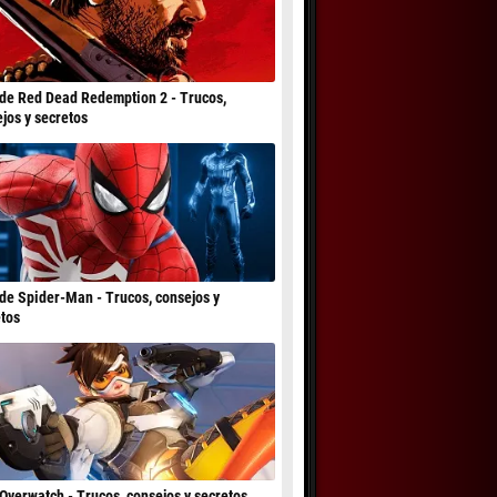
de Red Dead Redemption 2 - Trucos,
jos y secretos
de Spider-Man - Trucos, consejos y
tos
Overwatch - Trucos, consejos y secretos