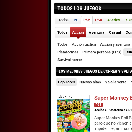
TODOS LOS JUEGOS
Todos
PC
PS5
PS4
XSeries
XO
Todos
Acción
Aventura
Casual
Con
Todos
Acción táctica
Acción y aventura
Plataformas
Primera persona (FPS)
Run
Survival horror
LOS MEJORES JUEGOS DE CORRER Y SALT
Populares
Nuevas altas
Ya a la venta
Super Monkey B
PS5
Acción
>
Plataformas
>
Ru
Super Monkey Ball B
pero que no vienen 
impiden llegan más l