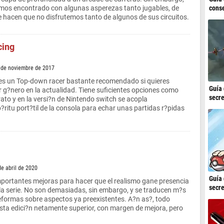
conse
mos encontrado con algunas asperezas tanto jugables, de
e hacen que no disfrutemos tanto de algunos de sus circuitos.
cing
 de noviembre de 2017
es un Top-down racer bastante recomendado si quieres
Guía 
r g?nero en la actualidad. Tiene suficientes opciones como
secre
ato y en la versi?n de Nintendo switch se acopla
?ritu port?til de la consola para echar unas partidas r?pidas
de abril de 2020
Guía 
ortantes mejoras para hacer que el realismo gane presencia
secre
la serie. No son demasiadas, sin embargo, y se traducen m?s
eformas sobre aspectos ya preexistentes. A?n as?, todo
sta edici?n netamente superior, con margen de mejora, pero
.