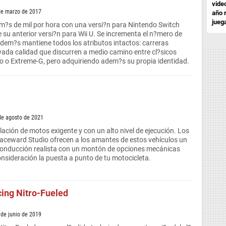
vide
de marzo de 2017
año 
jueg
m?s de mil por hora con una versi?n para Nintendo Switch
e su anterior versi?n para Wii U. Se incrementa el n?mero de
o dem?s mantiene todos los atributos intactos: carreras
evada calidad que discurren a medio camino entre cl?sicos
o o Extreme-G, pero adquiriendo adem?s su propia identidad.
de agosto de 2021
ación de motos exigente y con un alto nivel de ejecución. Los
aceward Studio ofrecen a los amantes de estos vehículos un
onducción realista con un montón de opciones mecánicas
nsideración la puesta a punto de tu motocicleta.
ing Nitro-Fueled
 de junio de 2019