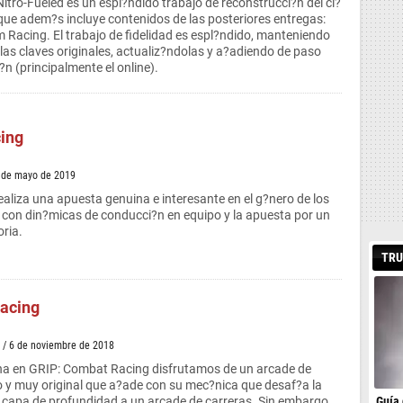
tro-Fueled es un espl?ndido trabajo de reconstrucci?n del cl?
 que adem?s incluye contenidos de las posteriores entregas:
m Racing. El trabajo de fidelidad es espl?ndido, manteniendo
las claves originales, actualiz?ndolas y a?adiendo de paso
n (principalmente el online).
ing
 de mayo de 2019
aliza una apuesta genuina e interesante en el g?nero de los
 con din?micas de conducci?n en equipo y la apuesta por un
oria.
TRU
acing
/ 6 de noviembre de 2018
a en GRIP: Combat Racing disfrutamos de un arcade de
o y muy original que a?ade con su mec?nica que desaf?a la
Guía 
capa de profundidad a un arcade de carreras. Sin embargo,