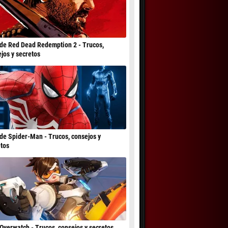
de Red Dead Redemption 2 - Trucos,
jos y secretos
de Spider-Man - Trucos, consejos y
tos
Overwatch - Trucos, consejos y secretos