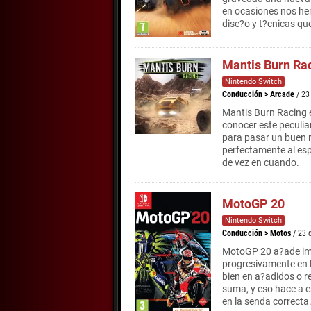
en ocasiones nos he
dise?o y t?cnicas qu
Mantis Burn Ra
Nintendo Switch
Conducción
>
Arcade
/ 23
Mantis Burn Racing 
conocer este peculia
para pasar un buen r
perfectamente al esp
de vez en cuando.
MotoGP 20
Nintendo Switch
Conducción
>
Motos
/ 23 
MotoGP 20 a?ade imp
progresivamente en 
bien en a?adidos o r
suma, y eso hace a e
en la senda correcta