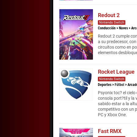
Redout 2
Nintendo Switch
Conducción
>
Naves
>
Arc
Redout 2 cumple con 
a su predecesor, con
circuitos como en po
elementos desbloque
Rocket League
Nintendo Switch
Deportes
>
Fútbol
>
Arcad
Psyonix toc? el cielo
consola port?til y la
sabido estar a la alt
competitivo con un p
PC y Xbox One.
Fast RMX