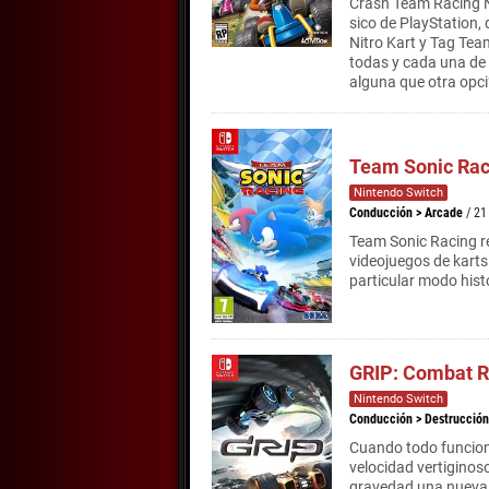
Crash Team Racing Ni
sico de PlayStation,
Nitro Kart y Tag Tea
todas y cada una de 
alguna que otra opci?
Team Sonic Rac
Nintendo Switch
Conducción
>
Arcade
/ 21
Team Sonic Racing re
videojuegos de karts
particular modo hist
GRIP: Combat R
Nintendo Switch
Conducción
>
Destrucción
Cuando todo funcion
velocidad vertiginos
gravedad una nueva 