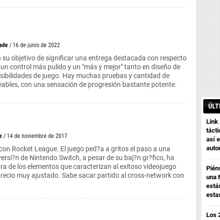
ade
/ 16 de junio de 2022
su objetivo de significar una entrega destacada con respecto
 un control más pulido y un "más y mejor" tanto en diseño de
sibilidades de juego. Hay muchas pruebas y cantidad de
ables, con una sensación de progresión bastante potente.
ÚLT
Link
tácti
e
/ 14 de noviembre de 2017
así e
auto
 con Rocket League. El juego ped?a a gritos el paso a una
 versi?n de Nintendo Switch, a pesar de su baj?n gr?fico, ha
ura de los elementos que caracterizan al exitoso videojuego
Pién
recio muy ajustado. Sabe sacar partido al cross-network con
una 
está
esta
Los 