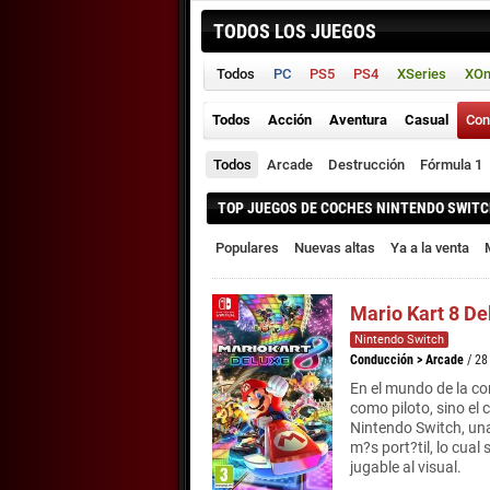
TODOS LOS JUEGOS
Todos
PC
PS5
PS4
XSeries
XO
Todos
Acción
Aventura
Casual
Con
Todos
Arcade
Destrucción
Fórmula 1
TOP JUEGOS DE COCHES NINTENDO SWIT
Populares
Nuevas altas
Ya a la venta
Mario Kart 8 De
Nintendo Switch
Conducción
>
Arcade
/ 28
En el mundo de la co
como piloto, sino el 
Nintendo Switch, una
m?s port?til, lo cual
jugable al visual.