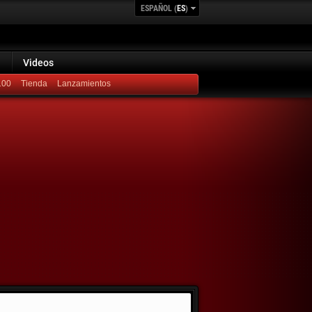
ESPAÑOL (
ES
)
Videos
100
Lanzamientos