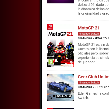
encontrar títulos qu
de Level 91, dado qu
la dinámica de los de
la originalidad y gr
MotoGP 21
Nintendo Switch
Conducción
>
Motos
/ 22 
MotoGP 21 es, sin du
Cuenta con la licenci
oficiales pero, sobre
experiencia de simul
del jugador.
Gear.Club Unlim
Nintendo Switch
Conducción
>
GT
/ 21 de 
Eden Games ha confe
Switch.