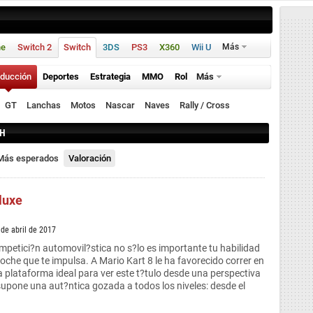
ne
Switch 2
Switch
3DS
PS3
X360
Wii U
Más
ducción
Deportes
Estrategia
MMO
Rol
Más
GT
Lanchas
Motos
Nascar
Naves
Rally / Cross
CH
Más esperados
Valoración
luxe
 de abril de 2017
mpetici?n automovil?stica no s?lo es importante tu habilidad
coche que te impulsa. A Mario Kart 8 le ha favorecido correr en
 plataforma ideal para ver este t?tulo desde una perspectiva
 supone una aut?ntica gozada a todos los niveles: desde el