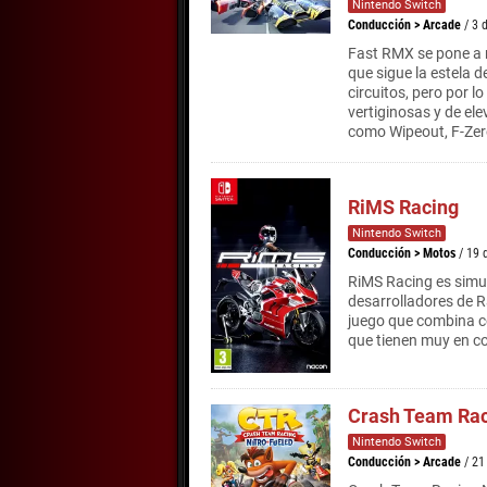
Nintendo Switch
Conducción
>
Arcade
/ 3 
Fast RMX se pone a 
que sigue la estela d
circuitos, pero por l
vertiginosas y de el
como Wipeout, F-Zer
RiMS Racing
Nintendo Switch
Conducción
>
Motos
/ 19 
RiMS Racing es simul
desarrolladores de R
juego que combina c
que tienen muy en co
Crash Team Rac
Nintendo Switch
Conducción
>
Arcade
/ 21