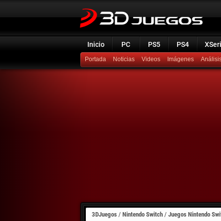
Inicio
PC
PS5
PS4
XSer
Portada
Noticias
Videos
Imágenes
Análisi
3DJuegos
/
Nintendo Switch
/
Juegos Nintendo Swi