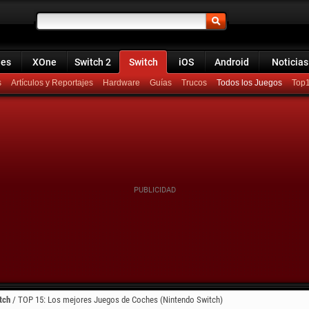
ies
XOne
Switch 2
Switch
iOS
Android
Noticias
s
Artículos y Reportajes
Hardware
Guías
Trucos
Todos los Juegos
Top
tch
/
TOP 15: Los mejores Juegos de Coches (Nintendo Switch)