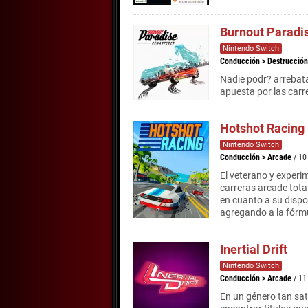
Burnout Paradi
Nintendo Switch
Conducción
>
Destrucción
Nadie podr? arrebata
apuesta por las carr
Hotshot Racing
Nintendo Switch
Conducción
>
Arcade
/ 10
El veterano y experi
carreras arcade tota
en cuanto a su dispos
agregando a la fórmu
Inertial Drift
Nintendo Switch
Conducción
>
Arcade
/ 11
En un género tan sat