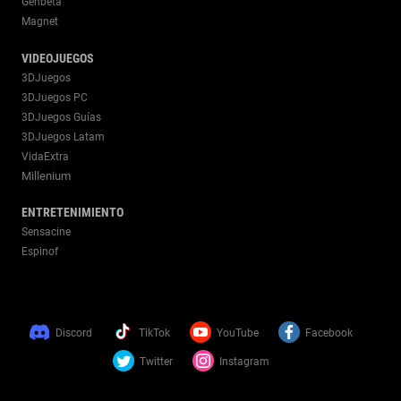
Genbeta
Magnet
VIDEOJUEGOS
3DJuegos
3DJuegos PC
3DJuegos Guías
3DJuegos Latam
VidaExtra
Millenium
ENTRETENIMIENTO
Sensacine
Espinof
Discord
TikTok
YouTube
Facebook
Twitter
Instagram