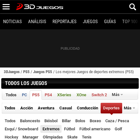
NOTICIAS
ANÁLISIS
REPORTAJES
JUEGOS
GUÍAS
TOP 100
3DJuegos
/
PS5
/
Juegos PS5
/
Los mejores Juegos de deportes extremos (PS5)
TODOS LOS JUEGOS
Todos
PC
PS5
PS4
XSeries
XOne
Switch 2
Más
Todos
Acción
Aventura
Casual
Conducción
Deportes
Más
Todos
Baloncesto
Béisbol
Billar
Bolos
Boxeo
Caza / Pesca
Esquí / Snowboard
Extremos
Fútbol
Fútbol americano
Golf
Hockey
Manager
Olimpiadas
Skate
Tenis