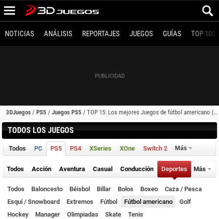
NOTICIAS
ANÁLISIS
REPORTAJES
JUEGOS
GUÍAS
TOP 100
3DJuegos
/
PS5
/
Juegos PS5
/
TOP 15: Los mejores Juegos de fútbol americano (PS5)
TODOS LOS JUEGOS
Todos
PC
PS5
PS4
XSeries
XOne
Switch 2
Más
Todos
Acción
Aventura
Casual
Conducción
Deportes
Más
Todos
Baloncesto
Béisbol
Billar
Bolos
Boxeo
Caza / Pesca
Esquí / Snowboard
Extremos
Fútbol
Fútbol americano
Golf
Hockey
Manager
Olimpiadas
Skate
Tenis