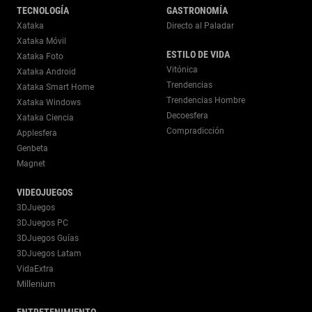
TECNOLOGÍA
GASTRONOMÍA
Xataka
Directo al Paladar
Xataka Móvil
ESTILO DE VIDA
Xataka Foto
Vitónica
Xataka Android
Trendencias
Xataka Smart Home
Trendencias Hombre
Xataka Windows
Decoesfera
Xataka Ciencia
Compradicción
Applesfera
Genbeta
Magnet
VIDEOJUEGOS
3DJuegos
3DJuegos PC
3DJuegos Guías
3DJuegos Latam
VidaExtra
Millenium
ENTRETENIMIENTO