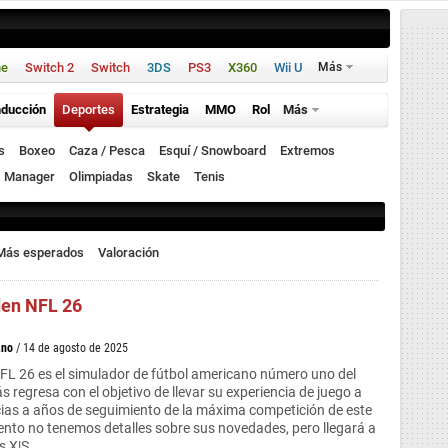
ne
Switch 2
Switch
3DS
PS3
X360
Wii U
Más
ducción
Deportes
Estrategia
MMO
Rol
Más
s
Boxeo
Caza / Pesca
Esquí / Snowboard
Extremos
Manager
Olimpiadas
Skate
Tenis
Más esperados
Valoración
en NFL 26
ano
/ 14 de agosto de 2025
L 26 es el simulador de fútbol americano número uno del
regresa con el objetivo de llevar su experiencia de juego a
cias a años de seguimiento de la máxima competición de este
nto no tenemos detalles sobre sus novedades, pero llegará a
s X|S.