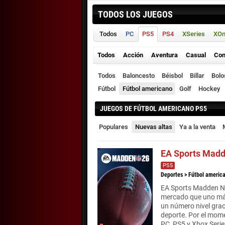
TODOS LOS JUEGOS
Todos
PC
PS5
PS4
XSeries
XO
Todos
Acción
Aventura
Casual
Con
Todos
Baloncesto
Béisbol
Billar
Bolo
Fútbol
Fútbol americano
Golf
Hockey
JUEGOS DE FÚTBOL AMERICANO PS5
Populares
Nuevas altas
Ya a la venta
EA Sports Madd
PS5
Deportes
>
Fútbol americ
EA Sports Madden NF
mercado que uno más 
un número nivel gra
deporte. Por el mome
PC, PS5 y Xbox Serie