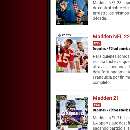
Madden NFL 23 supon
de control sobre el
arrastra los mismos 
década.
Madden NFL 22
PS5
Deportes
>
Fútbol americ
Para quienes somos f
resulta triste ver qu
atraviesa por una cri
desafortunadamente,
Franquicia por fin me
completo.
Madden 21
PS5
Deportes
>
Fútbol americ
Madden NFL 21 es un
EA Sports que desafí
sacando partido a l