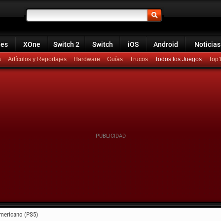
ies
XOne
Switch 2
Switch
iOS
Android
Noticias
s
Artículos y Reportajes
Hardware
Guías
Trucos
Todos los Juegos
Top
americano (PS5)