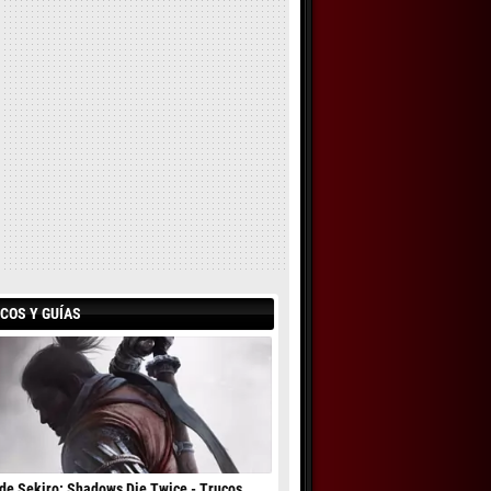
COS Y GUÍAS
de Sekiro: Shadows Die Twice - Trucos,