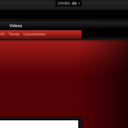
ESPAÑOL (
ES
)
Videos
100
Lanzamientos