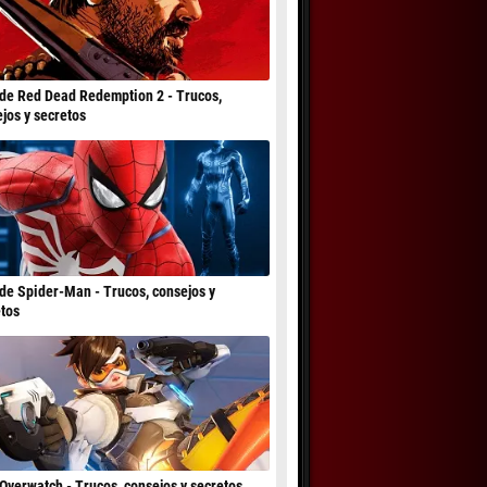
de Red Dead Redemption 2 - Trucos,
jos y secretos
de Spider-Man - Trucos, consejos y
tos
Overwatch - Trucos, consejos y secretos