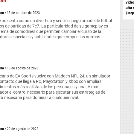
all
vide
año 
ano
/ 13 de octubre de 2023
jueg
e presenta como un divertido y sencillo juego arcade de fútbol
s de partidas de 7c7. La particularidad de su gameplay es
tema de comodines que permiten cambiar el curso de la
dores especiales y habilidades que rompen las normas.
ano
/ 18 de agosto de 2023
ricano de EA Sports vuelve con Madden NFL 24, un simulador
contacto que llega a PC, PlayStation y Xbox con amplias
mientos más realistas de los personajes y una IA más
gador el control necesario para ejecutar sus estrategias de
za necesaria para dominar a cualquier rival.
ano
/ 20 de agosto de 2022