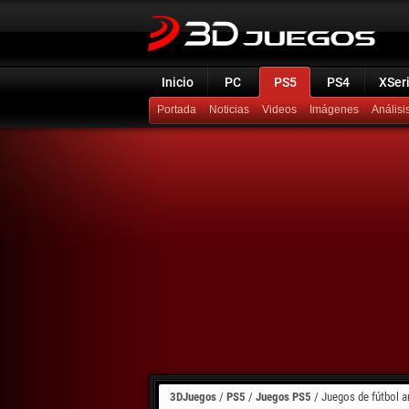
Inicio
PC
PS5
PS4
XSer
Portada
Noticias
Videos
Imágenes
Análisi
3DJuegos
/
PS5
/
Juegos PS5
/
Juegos de fútbol 