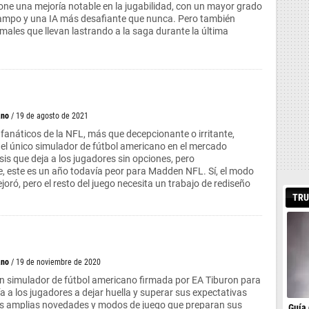
e una mejoría notable en la jugabilidad, con un mayor grado
 campo y una IA más desafiante que nunca. Pero también
males que llevan lastrando a la saga durante la última
ano
/ 19 de agosto de 2021
anáticos de la NFL, más que decepcionante o irritante,
e el único simulador de fútbol americano en el mercado
sis que deja a los jugadores sin opciones, pero
 este es un año todavía peor para Madden NFL. Sí, el modo
joró, pero el resto del juego necesita un trabajo de rediseño
TRU
ano
/ 19 de noviembre de 2020
 simulador de fútbol americano firmada por EA Tiburon para
a a los jugadores a dejar huella y superar sus expectativas
as amplias novedades y modos de juego que preparan sus
Guía 