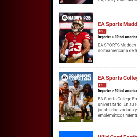
EA Sports Madd
PS5
Deportes
>
Fútbol americ
EA SPORTS Madden NFL
norteamericana de f
EA Sports Colle
PS5
Deportes
>
Fútbol americ
EA Sports College Fo
universitario. En su 
jugabilidad variada 
emblemáticos mientra