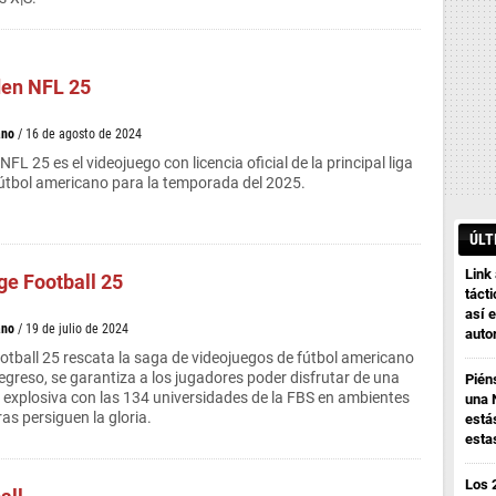
en NFL 25
ano
/ 16 de agosto de 2024
 25 es el videojuego con licencia oficial de la principal liga
útbol americano para la temporada del 2025.
ÚLT
Link
ge Football 25
tácti
así e
ano
/ 19 de julio de 2024
auto
otball 25 rescata la saga de videojuegos de fútbol americano
regreso, se garantiza a los jugadores poder disfrutar de una
Pién
y explosiva con las 134 universidades de la FBS en ambientes
una 
s persiguen la gloria.
está
esta
Los 