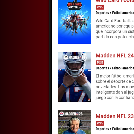
Wild Card Footb
PS5
Deportes
>
Fútbol americ
Wild Card Football s
americano por equipo
que incorpora un sis
partida con potencia
Madden NFL 24
PS5
Deportes
>
Fútbol americ
El mejor fútbol ame
sobre el deporte de 
novedades. Los movi
inteligente dan al ju
juego con la confian
Madden NFL 23
PS5
Deportes
>
Fútbol americ