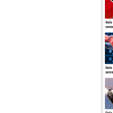
Guía 
conse
Guía 
secre
Guía 