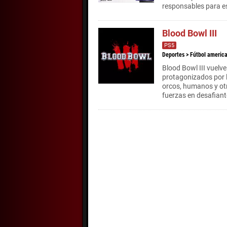
responsables para e
Blood Bowl III
PS5
Deportes
>
Fútbol americ
Blood Bowl III vuelv
protagonizados por l
orcos, humanos y ot
fuerzas en desafiante