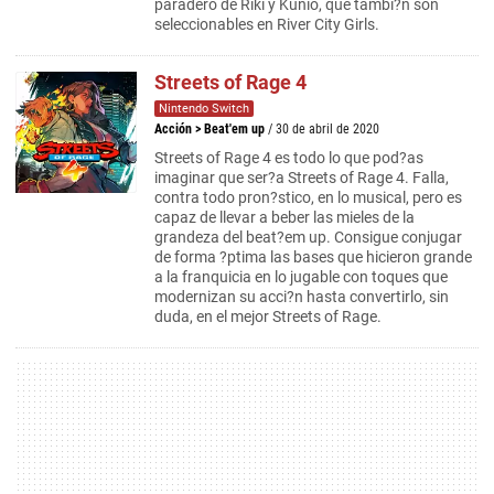
paradero de Riki y Kunio, que tambi?n son
seleccionables en River City Girls.
Streets of Rage 4
Nintendo Switch
Acción
>
Beat'em up
/ 30 de abril de 2020
Streets of Rage 4 es todo lo que pod?as
imaginar que ser?a Streets of Rage 4. Falla,
contra todo pron?stico, en lo musical, pero es
capaz de llevar a beber las mieles de la
grandeza del beat?em up. Consigue conjugar
de forma ?ptima las bases que hicieron grande
a la franquicia en lo jugable con toques que
modernizan su acci?n hasta convertirlo, sin
duda, en el mejor Streets of Rage.