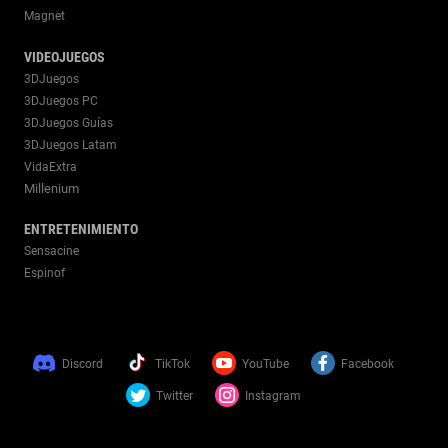
Magnet
VIDEOJUEGOS
3DJuegos
3DJuegos PC
3DJuegos Guías
3DJuegos Latam
VidaExtra
Millenium
ENTRETENIMIENTO
Sensacine
Espinof
Discord
TikTok
YouTube
Facebook
Twitter
Instagram