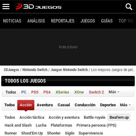
NOTICIAS
ANÁLISIS
REPORTAJES
JUEGOS
GUÍAS
TOP 100
3DJuegos
/
Nintendo Switch
/
Juegos Nintendo Switch
/
Los mejores Juegos de pelea callejera (Nintendo Switch)
TODOS LOS JUEGOS
Todos
PC
PS5
PS4
XSeries
XOne
Switch 2
Más
Todos
Acción
Aventura
Casual
Conducción
Deportes
Más
Todos
Acción táctica
Acción y aventura
Battle royale
Beat'em up
Hack and Slash
Lucha
Plataformas
Primera persona (FPS)
Runner
Shoot'Em Up
Shooter
Sigilo
Supervivencia