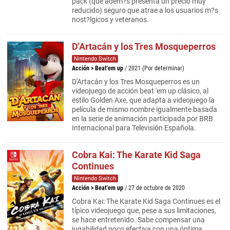
pack (que adem?s presenta un precio muy
reducido) seguro que atrae a los usuarios m?s
nost?lgicos y veteranos.
D'Artacán y los Tres Mosqueperros
Nintendo Switch
Acción
>
Beat'em up
/ 2021 (Por determinar)
D'Artacán y los Tres Mosqueperros es un
videojuego de acción beat 'em up clásico, al
estilo Golden Axe, que adapta a videojuego la
película de mismo nombre igualmente basada
en la serie de animación participada por BRB
Internacional para Televisión Española.
Cobra Kai: The Karate Kid Saga
Continues
Nintendo Switch
Acción
>
Beat'em up
/ 27 de octubre de 2020
Cobra Kai: The Karate Kid Saga Continues es el
típico videojuego que, pese a sus limitaciones,
se hace entretenido. Sabe compensar una
jugabilidad poco efectiva con una óptima