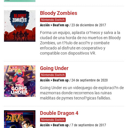
Bloody Zombies
Nintendo Switch
Acción
>
Beat'em up
/ 23 de diciembre de 2017
Forma un equipo, aplasta cr?neos y salva a la
ciudad de una horda de no muertos en Bloody
Zombies, un t?tulo de acci?n y combate
enfocado al disfrute en cooperativo y
compatible con dispositivos VR.
Going Under
Nintendo Switch
Acción
>
Beat'em up
/ 24 de septiembre de 2020
Going Under es un videojuego de exploraci?n de
mazmorras donde recorremos las ruinas
malditas de pymes tecnol?gicas fallidas.
Double Dragon 4
Nintendo Switch
Acción
>
Beat'em up
/ 7 de septiembre de 2017