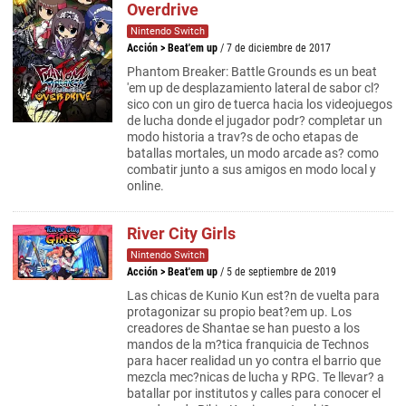
Overdrive
Nintendo Switch
Acción
>
Beat'em up
/ 7 de diciembre de 2017
Phantom Breaker: Battle Grounds es un beat
'em up de desplazamiento lateral de sabor cl?
sico con un giro de tuerca hacia los videojuegos
de lucha donde el jugador podr? completar un
modo historia a trav?s de ocho etapas de
batallas mortales, un modo arcade as? como
combatir junto a sus amigos en modo local y
online.
River City Girls
Nintendo Switch
Acción
>
Beat'em up
/ 5 de septiembre de 2019
Las chicas de Kunio Kun est?n de vuelta para
protagonizar su propio beat?em up. Los
creadores de Shantae se han puesto a los
mandos de la m?tica franquicia de Technos
para hacer realidad un yo contra el barrio que
mezcla mec?nicas de lucha y RPG. Te llevar? a
batallar por institutos y calles para conocer el