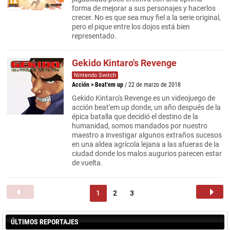
forma de mejorar a sus personajes y hacerlos
crecer. No es que sea muy fiel a la serie original,
pero el pique entre los dojos está bien
representado.
Gekido Kintaro's Revenge
Nintendo Switch
Acción
>
Beat'em up
/ 22 de marzo de 2018
Gekido Kintaro's Revenge es un videojuego de
acción beat'em up donde, un año después de la
épica batalla que decidió el destino de la
humanidad, somos mandados por nuestro
maestro a investigar algunos extraños sucesos
en una aldea agrícola lejana a las afueras de la
ciudad donde los malos augurios parecen estar
de vuelta.
1
2
3
ÚLTIMOS REPORTAJES