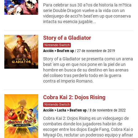
Para celebrar sus 30 a?os de historia la m?tica
serie Double Dragon vuelve a la vida con un
videojuego de acci?n beat'em up que conserva
intacta su esencia jugable...
Story of a Gladiator
Nintendo Switch
Acción
>
Beat'em up
/ 27 de noviembre de 2019
Story of a Gladiator se presenta como un arena
beat 'em up en que nos pone en la piel de un
hombre en busca de su destino en las arenas
del coliseo tras perderlo todo en la guerra
contra el Imperio Romano.
Cobra Kai 2: Dojos Rising
Nintendo Switch
Acción
>
Lucha
>
Beat'em up
/ 8 de noviembre de 2022
Cobra Kai 2: Dojos Rising es un videojuego de
combates donde los jugadores habrán de
escoger entre los dojos Eagle Fang, Cobra Kai o
Miyagi-Do, reclutar un poderoso equipo y afinar