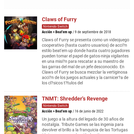
Claws of Furry
Nintendo Switch
Acción
>
Beat'em up
/ 9 de septiembre de 2018
Claws of Furry se presenta como un videojuego
cooperativo (hasta cuatro usuarios) de acci?n
estilo beat'em up donde hasta cuatro jugadores
pueden tomar el papel de gatos-ninja vigilantes
en una misi?n para rescatar a su maestro de
las garras del mal de un jefe desconocido. En
Claws of Furry se busca mezclar la vertiginosa
acci?n de los juegos actuales y la carnicer?a de
los cl?sicos t?tulos del
TNMT: Shredder's Revenge
Nintendo Switch
Acción
>
Beat'em up
/ 16 de junio de 2022
Un juego a la altura del legado de 30 años de
nostalgia. Tribute Games se las ingenia para
devolver el brillo a la franquicia de las Tortugas