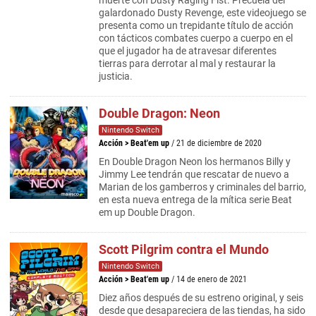
muerte con Dusty Raging Fist. Precuela del
galardonado Dusty Revenge, este videojuego se
presenta como un trepidante título de acción
con tácticos combates cuerpo a cuerpo en el
que el jugador ha de atravesar diferentes
tierras para derrotar al mal y restaurar la
justicia.
Double Dragon: Neon
Nintendo Switch
Acción
>
Beat'em up
/ 21 de diciembre de 2020
En Double Dragon Neon los hermanos Billy y
Jimmy Lee tendrán que rescatar de nuevo a
Marian de los gamberros y criminales del barrio,
en esta nueva entrega de la mítica serie Beat
em up Double Dragon.
Scott Pilgrim contra el Mundo
Nintendo Switch
Acción
>
Beat'em up
/ 14 de enero de 2021
Diez años después de su estreno original, y seis
desde que desapareciera de las tiendas, ha sido