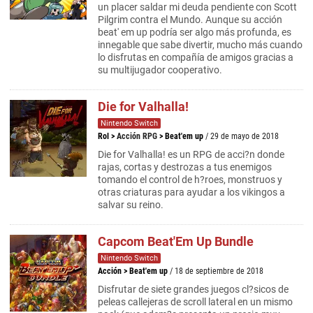
un placer saldar mi deuda pendiente con Scott
Pilgrim contra el Mundo. Aunque su acción
beat' em up podría ser algo más profunda, es
innegable que sabe divertir, mucho más cuando
lo disfrutas en compañía de amigos gracias a
su multijugador cooperativo.
Die for Valhalla!
Nintendo Switch
Rol
>
Acción RPG
>
Beat'em up
/ 29 de mayo de 2018
Die for Valhalla! es un RPG de acci?n donde
rajas, cortas y destrozas a tus enemigos
tomando el control de h?roes, monstruos y
otras criaturas para ayudar a los vikingos a
salvar su reino.
Capcom Beat'Em Up Bundle
Nintendo Switch
Acción
>
Beat'em up
/ 18 de septiembre de 2018
Disfrutar de siete grandes juegos cl?sicos de
peleas callejeras de scroll lateral en un mismo