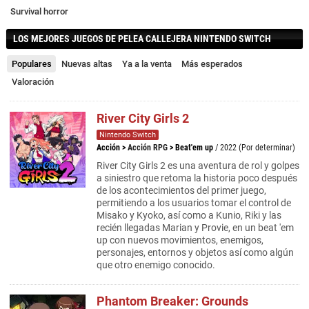
Survival horror
LOS MEJORES JUEGOS DE PELEA CALLEJERA NINTENDO SWITCH
Populares
Nuevas altas
Ya a la venta
Más esperados
Valoración
River City Girls 2
Nintendo Switch
Acción
>
Acción RPG
>
Beat'em up
/ 2022 (Por determinar)
River City Girls 2 es una aventura de rol y golpes
a siniestro que retoma la historia poco después
de los acontecimientos del primer juego,
permitiendo a los usuarios tomar el control de
Misako y Kyoko, así como a Kunio, Riki y las
recién llegadas Marian y Provie, en un beat 'em
up con nuevos movimientos, enemigos,
personajes, entornos y objetos así como algún
que otro enemigo conocido.
Phantom Breaker: Grounds