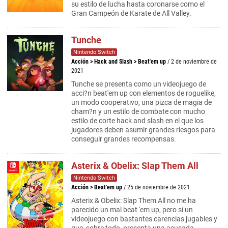
su estilo de lucha hasta coronarse como el
Gran Campeón de Karate de All Valley.
Tunche
Nintendo Switch
Acción
>
Hack and Slash
>
Beat'em up
/ 2 de noviembre de
2021
Tunche se presenta como un videojuego de
acci?n beat'em up con elementos de roguelike,
un modo cooperativo, una pizca de magia de
cham?n y un estilo de combate con mucho
estilo de corte hack and slash en el que los
jugadores deben asumir grandes riesgos para
conseguir grandes recompensas.
Asterix & Obelix: Slap Them All
Nintendo Switch
Acción
>
Beat'em up
/ 25 de noviembre de 2021
Asterix & Obelix: Slap Them All no me ha
parecido un mal beat 'em up, pero sí un
videojuego con bastantes carencias jugables y