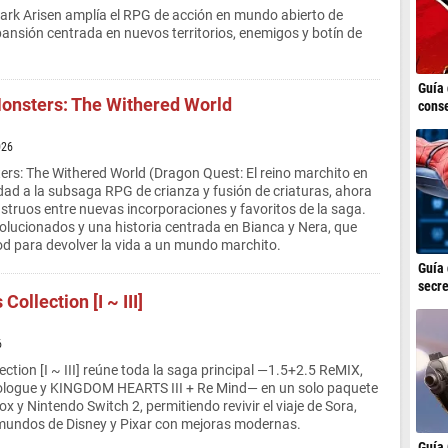
ark Arisen amplía el RPG de acción en mundo abierto de
nsión centrada en nuevos territorios, enemigos y botín de
Guía 
onsters: The Withered World
conse
026
rs: The Withered World (Dragon Quest: El reino marchito en
ad a la subsaga RPG de crianza y fusión de criaturas, ahora
truos entre nuevas incorporaciones y favoritos de la saga.
olucionados y una historia centrada en Bianca y Nera, que
d para devolver la vida a un mundo marchito.
Guía 
secre
ollection [I ~ III]
6
ction [I ~ III] reúne toda la saga principal —1.5+2.5 ReMIX,
rologue y KINGDOM HEARTS III + Re Mind— en un solo paquete
x y Nintendo Switch 2, permitiendo revivir el viaje de Sora,
mundos de Disney y Pixar con mejoras modernas.
Guía 