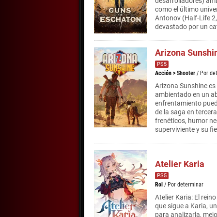
desarrolladores) amb
como el último univer
Antonov (Half-Life 2,
devastado por un cat
Arizona Sunshi
PS5
Acción
>
Shooter
/ Por de
Arizona Sunshine es 
ambientado en un ab
enfrentamiento puede
de la saga en terce
frenéticos, humor ne
superviviente y su fi
Atelier Karia
PS5
Rol
/ Por determinar
Atelier Karia: El rei
que sigue a Karia, u
para analizarla, mej