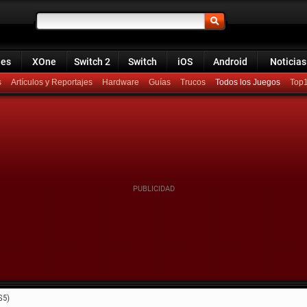
ies
XOne
Switch 2
Switch
iOS
Android
Noticias
s
Artículos y Reportajes
Hardware
Guías
Trucos
Todos los Juegos
Top
S5)