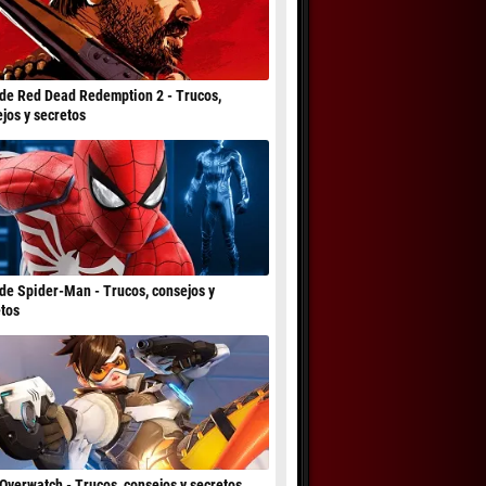
de Red Dead Redemption 2 - Trucos,
jos y secretos
de Spider-Man - Trucos, consejos y
tos
Overwatch - Trucos, consejos y secretos