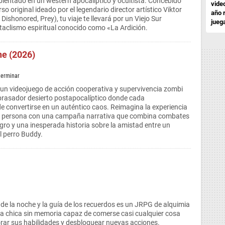
ientado en un western apocalíptico y ocultista. Concebido
vide
so original ideado por el legendario director artístico Viktor
año 
 Dishonored, Prey), tu viaje te llevará por un Viejo Sur
jueg
aclismo espiritual conocido como «La Ardición.
ne (2026)
terminar
un videojuego de acción cooperativa y supervivencia zombi
rasador desierto postapocalíptico donde cada
 convertirse en un auténtico caos. Reimagina la experiencia
ra persona con una campaña narrativa que combina combates
gro y una inesperada historia sobre la amistad entre un
el perro Buddy.
no de la noche y la guía de los recuerdos es un JRPG de alquimia
na chica sin memoria capaz de comerse casi cualquier cosa
orar sus habilidades y desbloquear nuevas acciones.