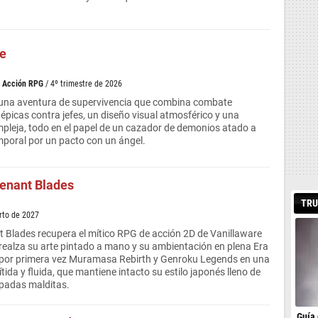
e
>
Acción RPG
/ 4º trimestre de 2026
una aventura de supervivencia que combina combate
 épicas contra jefes, un diseño visual atmosférico y una
mpleja, todo en el papel de un cazador de demonios atado a
mporal por un pacto con un ángel.
enant Blades
TRU
rto de 2027
Blades recupera el mítico RPG de acción 2D de Vanillaware
realza su arte pintado a mano y su ambientación en plena Era
por primera vez Muramasa Rebirth y Genroku Legends en una
tida y fluida, que mantiene intacto su estilo japonés lleno de
espadas malditas.
Guía 