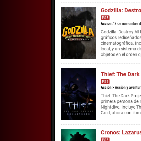
Godzilla: Dest
PS5
Acción
/ 3 de noviembre 
Godzilla: Destroy Al
gráficos rediseñado
cinematográfica. Inc
local, y un sistema 
objetos en el orden q
Thief: The Dark
PS5
Acción
>
Acción y aventur
Thief: The Dark Proje
primera persona de 
Nightdive. Incluye Th
Gold, ahora con ilum
Cronos: Lazaru
PS5