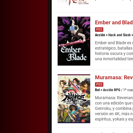
Ember and Blad
PS5
Acción
>
Hack and Slash
Ember and Blade es 
estratégico, batallas
historia oscura y co
una inmortalidad te
Muramasa: Rev
PS5
Rol
>
Acción RPG
/ 1º cua
Muramasa: Revenant 
con una edición que 
Genroku, y combina 
versión en 4K, más ní
espíritus, yokais y 