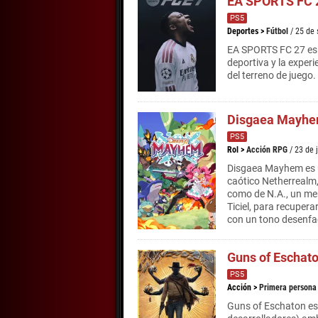
EA SPORTS FC 
PS5
Deportes
>
Fútbol
/ 25 de
EA SPORTS FC 27 es u
deportiva y la experi
del terreno de juego.
Disgaea Mayh
PS5
Rol
>
Acción RPG
/ 23 de 
Disgaea Mayhem es u
caótico Netherrealm,
como de N.A., un me
Ticiel, para recuper
con un tono desenfa
Guns of Eschat
PS5
Acción
>
Primera persona
Guns of Eschaton es 