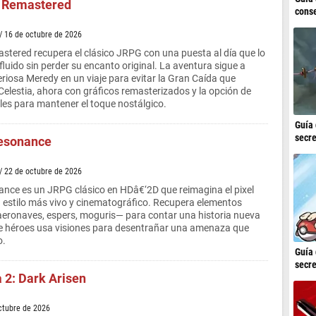
a Remastered
conse
/ 16 de octubre de 2026
astered recupera el clásico JRPG con una puesta al día que lo
uido sin perder su encanto original. La aventura sigue a
eriosa Meredy en un viaje para evitar la Gran Caída que
Celestia, ahora con gráficos remasterizados y la opción de
ales para mantener el toque nostálgico.
Guía 
secre
Resonance
/ 22 de octubre de 2026
ance es un JRPG clásico en HDâ€‘2D que reimagina el pixel
n estilo más vivo y cinematográfico. Recupera elementos
 aeronaves, espers, moguris— para contar una historia nueva
de héroes usa visiones para desentrañar una amenaza que
o.
Guía 
secre
 2: Dark Arisen
octubre de 2026