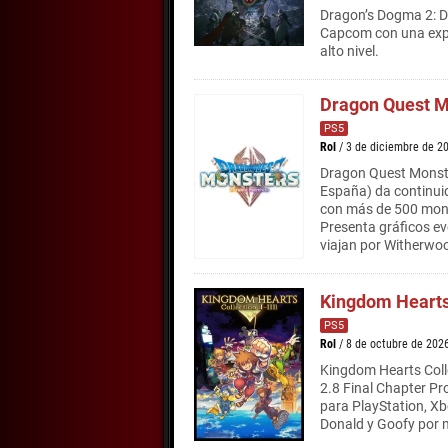
Dragon’s Dogma 2: D
Capcom con una expa
alto nivel.
Dragon Quest M
PS5
Rol
/ 3 de diciembre de 2
Dragon Quest Monste
España) da continuid
con más de 500 mons
Presenta gráficos ev
viajan por Witherwoo
Kingdom Hearts C
PS5
Rol
/ 8 de octubre de 202
Kingdom Hearts Colle
2.8 Final Chapter P
para PlayStation, Xbo
Donald y Goofy por 