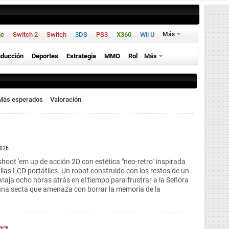
ne
Switch 2
Switch
3DS
PS3
X360
Wii U
Más
ducción
Deportes
Estrategia
MMO
Rol
Más
Más esperados
Valoración
2026
shoot 'em up de acción 2D con estética "neo-retro" inspirada
llas LCD portátiles. Un robot construido con los restos de un
viaja ocho horas atrás en el tiempo para frustrar a la Señora
 una secta que amenaza con borrar la memoria de la