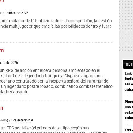
27
 septiembre de 2026
n simulador de fútbol centrado en la competición, la gestión
encia multijugador que amplía las posibilidades dentro y fuera
em
julio de 2026
ÚLT
n RPG de acción en tercera persona ambientado en el
Link
 spinoff de la legendaria franquicia Disgaea. Jugaremos
tácti
rcenario contratado por la inexperta señora del inframundo
así e
ar un legendario postre robado, combinando combate frenético
auto
dado y absurdo.
Pién
on
una 
está
esta
 (FPS)
/ Por determinar
un FPS soulslike (el primero de su tipo según sus
Los 