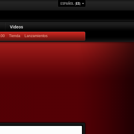
ESPAÑOL (
ES
)
Videos
100
Lanzamientos