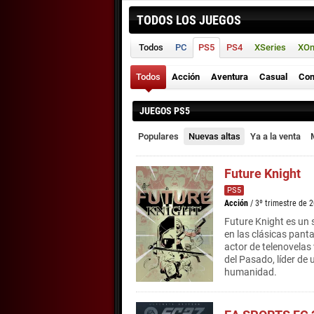
TODOS LOS JUEGOS
Todos
PC
PS5
PS4
XSeries
XO
Todos
Acción
Aventura
Casual
Con
JUEGOS PS5
Populares
Nuevas altas
Ya a la venta
Future Knight
PS5
Acción
/ 3º trimestre de 
Future Knight es un 
en las clásicas panta
actor de telenovelas 
del Pasado, líder de
humanidad.