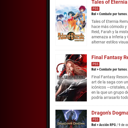
Tales of Eterni
PS5
Rol
>
Combate por turnos
Tales of Eternia Rem
hace más cómodo y fl
Reid, Farah y la mist
amenaza a Inferia y 
alternar estilos visu
Final Fantasy 
PS5
Rol
>
Combate por turnos
Final Fantasy Reson
art de la saga con u
icónicos —cristales,
en la que un grupo 
podría arrasarlo tod
Dragon's Dogma
PS5
Rol
>
Acción RPG
/ 9 de 