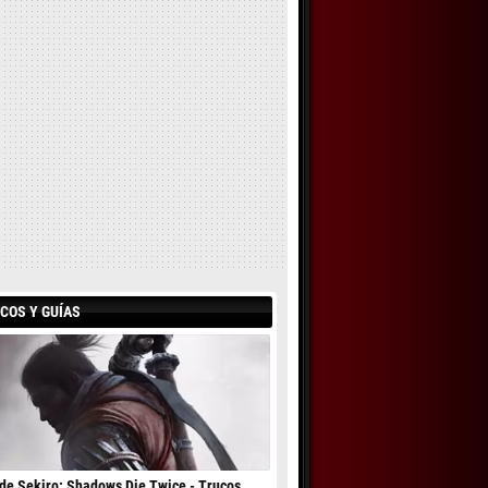
COS Y GUÍAS
de Sekiro: Shadows Die Twice - Trucos,