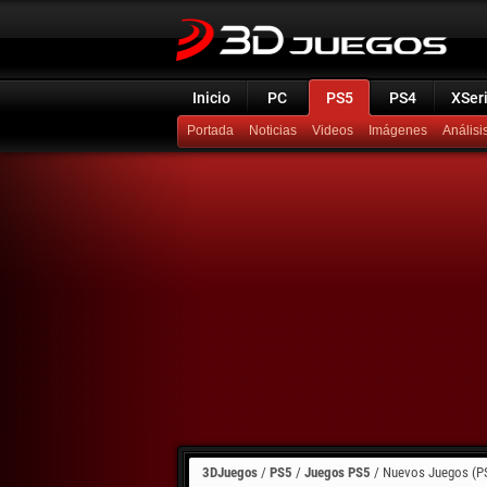
Inicio
PC
PS5
PS4
XSer
Portada
Noticias
Videos
Imágenes
Análisi
3DJuegos
/
PS5
/
Juegos PS5
/
Nuevos Juegos (P