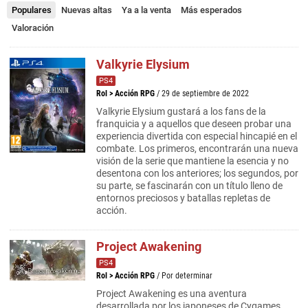
Populares
Nuevas altas
Ya a la venta
Más esperados
Valoración
Valkyrie Elysium
PS4
Rol
>
Acción RPG
/ 29 de septiembre de 2022
Valkyrie Elysium gustará a los fans de la
franquicia y a aquellos que deseen probar una
experiencia divertida con especial hincapié en el
combate. Los primeros, encontrarán una nueva
visión de la serie que mantiene la esencia y no
desentona con los anteriores; los segundos, por
su parte, se fascinarán con un título lleno de
entornos preciosos y batallas repletas de
acción.
Project Awakening
PS4
Rol
>
Acción RPG
/ Por determinar
Project Awakening es una aventura
desarrollada por los japoneses de Cygames