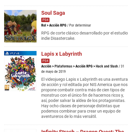
Soul Saga
PS4
Rol
>
Acción RPG
/ Por determinar
RPG de corte clásico desarrollado por el estudio
indie Disastercake.
Lapis x Labyrinth
PS4
Acción
>
Plataformas
>
Acción RPG
>
Hack and Slash
/ 31
de mayo de 2019
El videojuego Lapis x Labyrinth es una aventura
de acción y rol editada por NIS America que nos
propone combatir contra más de cien tipos de
monstruo con el único fin de hacernos ricos y,
así, poder salvar la aldea de los protagonistas.
Hay ocho clases de personaje distintas que
podemos combinar para crear un equipo de
aventureros de lo más versátil.
Infinity Strash – Dragon Quest: The