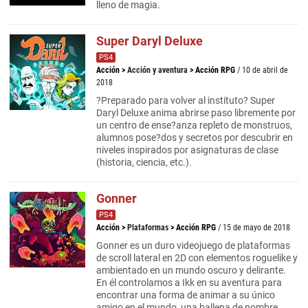
lleno de magia.
Super Daryl Deluxe
PS4
Acción
>
Acción y aventura
>
Acción RPG
/ 10 de abril de
2018
?Preparado para volver al instituto? Super
Daryl Deluxe anima abrirse paso libremente por
un centro de ense?anza repleto de monstruos,
alumnos pose?dos y secretos por descubrir en
niveles inspirados por asignaturas de clase
(historia, ciencia, etc.).
Gonner
PS4
Acción
>
Plataformas
>
Acción RPG
/ 15 de mayo de 2018
Gonner es un duro videojuego de plataformas
de scroll lateral en 2D con elementos roguelike y
ambientado en un mundo oscuro y delirante.
En él controlamos a Ikk en su aventura para
encontrar una forma de animar a su único
amigo en el mundo, una ballena de nombre