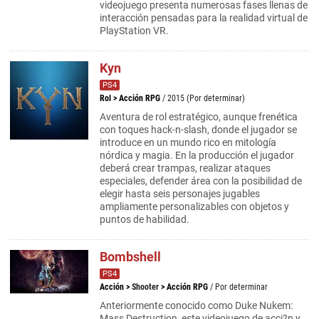
videojuego presenta numerosas fases llenas de
interacción pensadas para la realidad virtual de
PlayStation VR.
Kyn
PS4
Rol
>
Acción RPG
/ 2015 (Por determinar)
Aventura de rol estratégico, aunque frenética
con toques hack-n-slash, donde el jugador se
introduce en un mundo rico en mitología
nórdica y magia. En la producción el jugador
deberá crear trampas, realizar ataques
especiales, defender área con la posibilidad de
elegir hasta seis personajes jugables
ampliamente personalizables con objetos y
puntos de habilidad.
Bombshell
PS4
Acción
>
Shooter
>
Acción RPG
/ Por determinar
Anteriormente conocido como Duke Nukem:
Mass Destruction, este videojuego de acci?n y