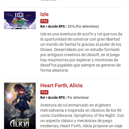
Izle
PS4
Rol
>
Acción RPG
/ 2016 (Por determinar)
Izle es una aventura de acci?n y rol que nos da
la oportunidad de construir con gran libertad
un mundo de fantas?a gracias al poder de los
Dioses. Desarrollado por un estudio formado
por antiguos creativos de Ubisoft, en el juego
hay mazmorras por explorar y montones de
desaf?os jugables que siempre se generan de
forma aleatoria.
Heart Forth, Alicia
PS4
Rol
>
Acción RPG
/ Por determinar
Aventura de rol enmarcado en el género
metroidvania e inspirada en clásicos de los 90
como Castlevania: Symphony of the Night. Con
un aspecto clásico y mecánicas de juego
modernas, Heart Forth, Alicia propone un viaje