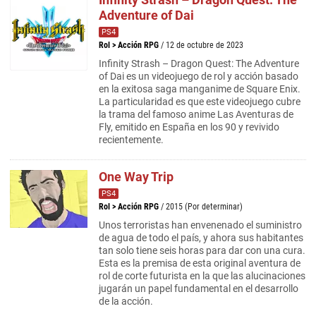
Adventure of Dai
PS4
Rol
>
Acción RPG
/ 12 de octubre de 2023
Infinity Strash – Dragon Quest: The Adventure
of Dai es un videojuego de rol y acción basado
en la exitosa saga manganime de Square Enix.
La particularidad es que este videojuego cubre
la trama del famoso anime Las Aventuras de
Fly, emitido en España en los 90 y revivido
recientemente.
One Way Trip
PS4
Rol
>
Acción RPG
/ 2015 (Por determinar)
Unos terroristas han envenenado el suministro
de agua de todo el país, y ahora sus habitantes
tan solo tiene seis horas para dar con una cura.
Esta es la premisa de esta original aventura de
rol de corte futurista en la que las alucinaciones
jugarán un papel fundamental en el desarrollo
de la acción.