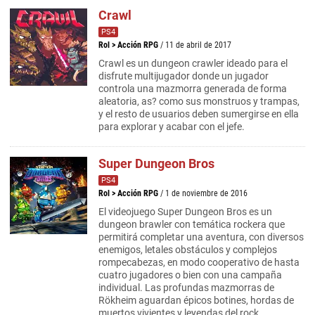
Crawl
PS4
Rol
>
Acción RPG
/ 11 de abril de 2017
Crawl es un dungeon crawler ideado para el
disfrute multijugador donde un jugador
controla una mazmorra generada de forma
aleatoria, as? como sus monstruos y trampas,
y el resto de usuarios deben sumergirse en ella
para explorar y acabar con el jefe.
Super Dungeon Bros
PS4
Rol
>
Acción RPG
/ 1 de noviembre de 2016
El videojuego Super Dungeon Bros es un
dungeon brawler con temática rockera que
permitirá completar una aventura, con diversos
enemigos, letales obstáculos y complejos
rompecabezas, en modo cooperativo de hasta
cuatro jugadores o bien con una campaña
individual. Las profundas mazmorras de
Rökheim aguardan épicos botines, hordas de
muertos vivientes y leyendas del rock.