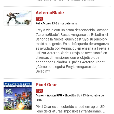
AeternoBlade
PS4
Rol
>
Acción RPG
/ Por determinar
Freyja viaja con un arma desconocida llamada
"AeternoBlade". Busca vengarse de Beladim, el
Señor de la Niebla, quien destruyó su pueblo y
mató a su gente. En su búsqueda de venganza
es ayudada por Vernia, quien enseña a Freyja a
utilizar AeternoBlade. Freyja se aventurará en
diversas dimensiones con el objetivo que
acabar con Beladim. ¿Qué es AeternoBlade?
¿Cómo conseguirá Freyja vengarse de
Beladim?
Pixel Gear
PS4
Acción
>
Acción RPG
>
Shoot'Em Up
/ 13 de octubre de
2016
Pixel Gear es un colorido shoot 'em up en 3D
lleno de criaturas imposibles y fantasmas. El