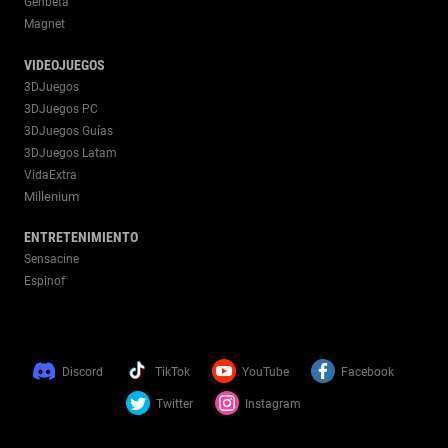
Genbeta
Magnet
VIDEOJUEGOS
3DJuegos
3DJuegos PC
3DJuegos Guías
3DJuegos Latam
VidaExtra
Millenium
ENTRETENIMIENTO
Sensacine
Espinof
Discord
TikTok
YouTube
Facebook
Twitter
Instagram