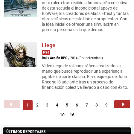
nero rolero tras recibir la financiaci?n colectiva
de esta secuela el incondicional apoyo de
BioWare, los creadores de Mass Effect y tantas
obras cl?sicas de este tipo de propuestas. Con
la idea inicial de ofrecer una simulaci?n en
primera persona en la que demos
Liege
PS4
Rol
>
Acción RPG
/ 2014 (Por determinar)
Videojuego de rol con gráficos realizados a
mano que busca reproducir una experiencia
jugable de corte clásico. El videojuego de John
Rhee salió adelante tras un proceso de
financiación colectiva llevado a cabo con éxito.
1
2
3
4
5
6
7
8
9
10
16
ÚLTIMOS REPORTAJES