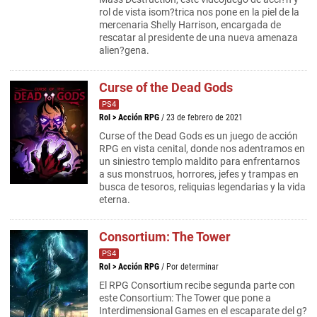
rol de vista isom?trica nos pone en la piel de la
mercenaria Shelly Harrison, encargada de
rescatar al presidente de una nueva amenaza
alien?gena.
Curse of the Dead Gods
PS4
Rol
>
Acción RPG
/ 23 de febrero de 2021
Curse of the Dead Gods es un juego de acción
RPG en vista cenital, donde nos adentramos en
un siniestro templo maldito para enfrentarnos
a sus monstruos, horrores, jefes y trampas en
busca de tesoros, reliquias legendarias y la vida
eterna.
Consortium: The Tower
PS4
Rol
>
Acción RPG
/ Por determinar
El RPG Consortium recibe segunda parte con
este Consortium: The Tower que pone a
Interdimensional Games en el escaparate del g?