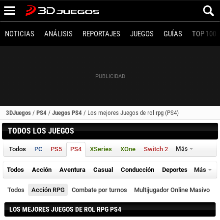
NOTICIAS
ANÁLISIS
REPORTAJES
JUEGOS
GUÍAS
TOP 100
3DJuegos
/
PS4
/
Juegos PS4
/
Los mejores Juegos de rol rpg (PS4)
TODOS LOS JUEGOS
Todos
PC
PS5
PS4
XSeries
XOne
Switch 2
Más
Todos
Acción
Aventura
Casual
Conducción
Deportes
Más
Todos
Acción RPG
Combate por turnos
Multijugador Online Masivo
LOS MEJORES JUEGOS DE ROL RPG PS4